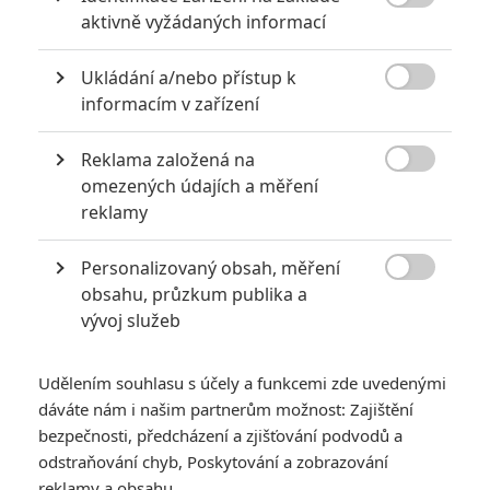

aktivně vyžádaných informací
5
Vojcl
| 08.09.2020 22:00
Které předělávky již existujících filmů se
Ukládání a/nebo přístup k
povedly natolik, že dokonce zastínily

originál? Hollywoodská historie jich ukrývá
informacím v zařízení
víc, než byste čekali.
Reklama založená na

omezených údajích a měření
Mlátička s copánkem aneb nejlepší filmy Stevena Seagala
reklamy
2
Jaaaara
| 13.07.2020 18:07
Personalizovaný obsah, měření
Kdysi hvězda akčních filmů, dnes král
céčkových slátanin, protagonista bizarní

obsahu, průzkum publika a
policejní reality show nebo zvláštní
vývoj služeb
velvyslanec Ruska.
Udělením souhlasu s účely a funkcemi zde uvedenými
dáváte nám i našim partnerům možnost: Zajištění
bezpečnosti, předcházení a zjišťování podvodů a
odstraňování chyb, Poskytování a zobrazování
Box Office: Nová
reklamy a obsahu