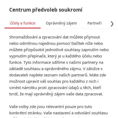
Centrum předvoleb soukromí
❯
Účely a funkce
Oprávněný zájem
Partneři
Pro
Tog
Shromažďování a zpracování dat můžete přijmout
navi
nebo odmítnou najednou pomocí tlačítek níže nebo
můžete přizpůsobit jednotlivé souhlasy zapnutím nebo
Tag: The Forge
vypnutím přepínače, který je u každého účelu nebo
funkce. Tyto informace sdílíme s našimi partnery na
základě souhlasu a oprávněného zájmu. V záložce s
ČLÁNKY
FILMY
OSOBY
VIDEA
(0)
(0)
(0)
dodavateli najdete seznam našich partnerů. Máte zde
možnost upravit váš souhlas pro každého z nich i
Box office: V kinech
vznést námitku proti zpracování údajů u těch, kteří
dál straší jen
tvrdí, že mají oprávněný zájem vaše data zpracovat.
Beetlejuice, nový
horor lidi neláká
Vaše volby zde jsou relevantní pouze pro tuto
0
Anarvin
| 15.09.2024 23:21
konkrétní stránku. Vaše nastavení a odvolání souhlasu