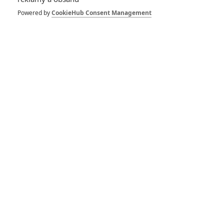
Vrána v kinech
krutě propadla
Powered by
CookieHub Consent Management
1
Anarvin
| 25.08.2024 21:11
RECENZE FILMŮ
10
Recenze: Zcela výjimečná Gerta
Schnirch nebarví hnus českých dějin
narůžovo
5
Recenze: Záhada strašidelného
zámku úroveň štědrovečerních