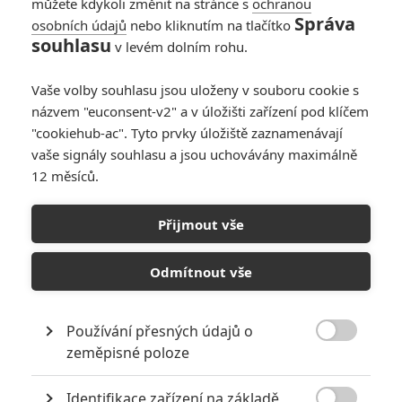
můžete kdykoli změnit na stránce s
ochranou
Správa
osobních údajů
nebo kliknutím na tlačítko
Box Office:
souhlasu
v levém dolním rohu.
Beetlejuice
Beetlejuice se v
Vaše volby souhlasu jsou uloženy v souboru cookie s
kinech zapsal do
názvem "euconsent-v2" a v úložišti zařízení pod klíčem
tabulek
"cookiehub-ac". Tyto prvky úložiště zaznamenávají
1
Anarvin
| 08.09.2024 23:57
vaše signály souhlasu a jsou uchovávány maximálně
12 měsíců.
Box Office: Před
návratem do škol v
Přijmout vše
kinech chcípl pes
3
Anarvin
| 01.09.2024 23:55
Odmítnout vše
Používání přesných údajů o

zeměpisné poloze
NEPŘEHLÉDNĚTE
Identifikace zařízení na základě
Filmové remaky, které se až překvapivě povedly