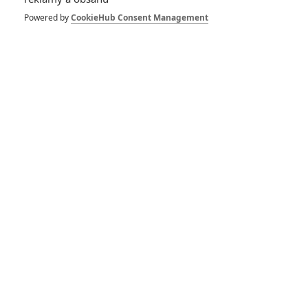
Box Office: Před
návratem do škol v
Powered by
CookieHub Consent Management
kinech chcípl pes
3
Anarvin
| 01.09.2024 23:55
Box Office: Nová
Vrána v kinech
krutě propadla
1
Anarvin
| 25.08.2024 21:11
Box Office: Kina
sežral nový Vetřelec,
sága je zpět v plné
síle
3
Anarvin
| 18.08.2024 22:31