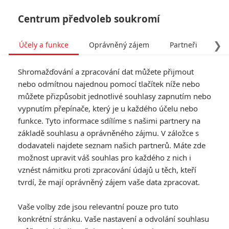
Centrum předvoleb soukromí
❯
Účely a funkce
Oprávněný zájem
Partneři
Pro
Tog
Shromažďování a zpracování dat můžete přijmout
navi
nebo odmítnou najednou pomocí tlačítek níže nebo
můžete přizpůsobit jednotlivé souhlasy zapnutím nebo
Tag: It Ends with Us
vypnutím přepínače, který je u každého účelu nebo
funkce. Tyto informace sdílíme s našimi partnery na
základě souhlasu a oprávněného zájmu. V záložce s
ČLÁNKY
FILMY
OSOBY
VIDEA
(0)
(0)
(0)
dodavateli najdete seznam našich partnerů. Máte zde
možnost upravit váš souhlas pro každého z nich i
Joker 2 je
vznést námitku proti zpracování údajů u těch, kteří
nejprodělečnějším
tvrdí, že mají oprávněný zájem vaše data zpracovat.
filmem, aneb hity a
propadáky roku
Vaše volby zde jsou relevantní pouze pro tuto
2024
konkrétní stránku. Vaše nastavení a odvolání souhlasu
1
Anarvin
| 02.06.2025 14:48