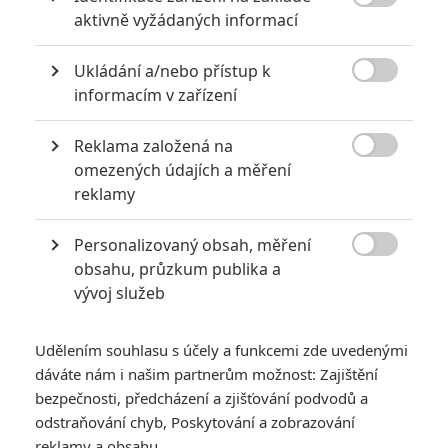

aktivně vyžádaných informací
6
Jaaaara
| 29.08.2020 21:40
Soudce Dredd slaví kulaté výročí, je čas
Ukládání a/nebo přístup k
zavzpomínat na ambiciózní projekty, které

akční legendě příliš nevyšly.
informacím v zařízení
Reklama založená na

omezených údajích a měření
Nejlepší lekce filmové střelby aneb hollywoodské střelnice v
reklamy
akci
0
Jaaaara
| 18.10.2020 18:40
Personalizovaný obsah, měření

Kořením nejen akčních filmů jsou scény na
obsahu, průzkum publika a
střelnici a obecně ty, ve kterých střelci před
vývoj služeb
ostrou akcí předvádějí svůj um. Tyhle nás
baví ze všech nejvíc.
Udělením souhlasu s účely a funkcemi zde uvedenými
dáváte nám i našim partnerům možnost: Zajištění
bezpečnosti, předcházení a zjišťování podvodů a
odstraňování chyb, Poskytování a zobrazování
reklamy a obsahu