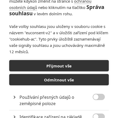
můžete kdykoli změnit na stránce s
ochranou
Správa
osobních údajů
nebo kliknutím na tlačítko
Box Office:
souhlasu
v levém dolním rohu.
Transformers už
dávno nejsou v
Vaše volby souhlasu jsou uloženy v souboru cookie s
kinech velké lákadlo
názvem "euconsent-v2" a v úložišti zařízení pod klíčem
0
Anarvin
| 23.09.2024 13:46
"cookiehub-ac". Tyto prvky úložiště zaznamenávají
vaše signály souhlasu a jsou uchovávány maximálně
12 měsíců.
Box office: V kinech
dál straší jen
Přijmout vše
Beetlejuice, nový
horor lidi neláká
Odmítnout vše
0
Anarvin
| 15.09.2024 23:21
Používání přesných údajů o

zeměpisné poloze
NEPŘEHLÉDNĚTE
Identifikace zařízení na základě
Největší propadáky v kariéře Sylvestera Stallona