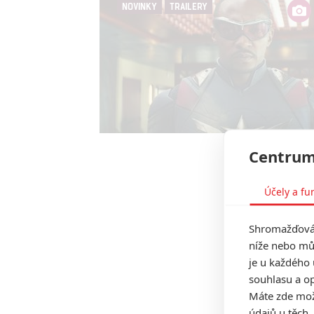
NOVINKY
TRAILERY
Centrum
Účely a fu
Shromažďován
níže nebo mů
je u každého 
souhlasu a op
Máte zde možn
údajů u těch,