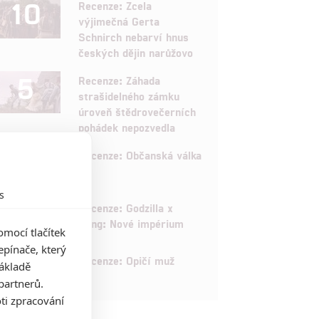
10
Recenze: Zcela
výjimečná Gerta
Schnirch nebarví hnus
českých dějin narůžovo
5
Recenze: Záhada
strašidelného zámku
úroveň štědrovečerních
pohádek nepozvedla
8
Recenze: Občanská válka
s
6
Recenze: Godzilla x
Kong: Nové impérium
mocí tlačítek
pínače, který
8
Recenze: Opičí muž
základě
partnerů.
ti zpracování