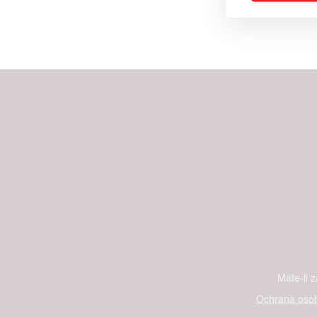
Reklam
Person
služeb
Udělením sou
možnost: Zaji
Poskytování 
Máte-li 
Ochrana osob