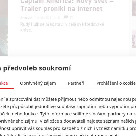
Captain America: Nový svět –
Trailer pronikl na internet
11
Anarvin
| 10.08.2024 12:18
Rudý Hulk se představil v celé své fordovské
kráse.
 předvoleb soukromí
nkce
Oprávněný zájem
Partneři
Prohlášení o cookie
í a zpracování dat můžete přijmout nebo odmítnou najednou po
žete přizpůsobit jednotlivé souhlasy zapnutím nebo vypnutím pře
účelu nebo funkce. Tyto informace sdílíme s našimi partnery na 
rávněného zájmu. V záložce s dodavateli najdete seznam našich 
ost upravit váš souhlas pro každého z nich i vznést námitku pro
 kteří tvrdí, že mají oprávněný zájem vaše data zpracovat.