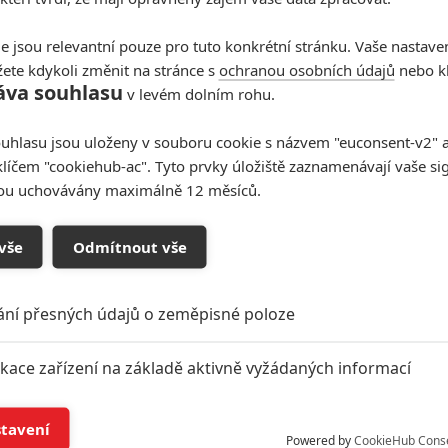
e jsou relevantní pouze pro tuto konkrétní stránku. Vaše nastave
ete kdykoli změnit na stránce s
ochranou osobních údajů
nebo kl
áva souhlasu
v levém dolním rohu.
uhlasu jsou uloženy v souboru cookie s názvem "euconsent-v2" a 
klíčem "cookiehub-ac". Tyto prvky úložiště zaznamenávají vaše si
sou uchovávány maximálně 12 měsíců.
vše
Odmítnout vše
ání přesných údajů o zeměpisné poloze
ikace zařízení na základě aktivně vyžádaných informací
í a/nebo přístup k informacím v zařízení
stavení
Powered by
CookieHub Cons