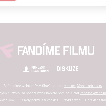
a založená na omezených údajích a měření reklamy
alizovaný obsah, měření obsahu, průzkum publika a vývoj
hlasu s účely a funkcemi zde uvedenými dáváte nám i našim pa
štění bezpečnosti, předcházení a zjišťování podvodů a odstraňov
a zobrazování reklamy a obsahu
DISKUZE
PŘIHLÁSIT
REGISTROVAT
Šéfredaktor webu je
Petr Slavík
, e-mail
redakce@fandimefilmu.cz
zájem o inzerci na našem webu napište nám na e-mail
redakce@fandime
ních údajů
|
Zásady používání cookies
|
Pravidla webu
|
Upravit nasta