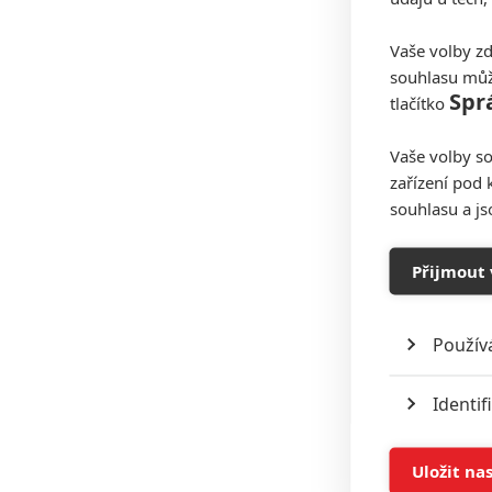
Vaše volby zd
souhlasu můž
Spr
tlačítko
Vaše volby so
zařízení pod 
souhlasu a j
Přijmout 
Použív
Identif
Ukládán
Uložit na