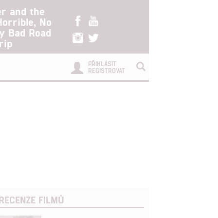
er and the
Horrible, No
ry Bad Road
rip
PŘIHLÁSIT
REGISTROVAT
RECENZE FILMŮ