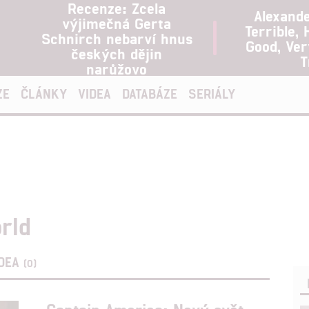
Recenze: Zcela
Alexand
výjimečná Gerta
Terrible, 
Schnirch nebarví hnus
Good, Ve
českých dějin
T
narůžovo
ZE
ČLÁNKY
VIDEA
DATABÁZE
SERIÁLY
rld
IDEA
(0)