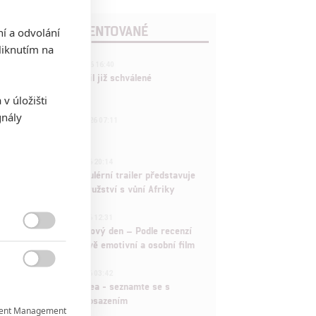
POSLEDNÍ KOMENTOVANÉ
ní a odvolání
iknutím na
3
ČLÁNEK | 01.08.2026 16:40
Marvel nečekaně zrušil již schválené
pokračování
v úložišti
gnály
433
FILM | 01.08.2026 07:11
拆彈專家
1
ČLÁNEK | 30.07.2026 20:14
Děti krve a kostí: Regulérní trailer představuje
akční fantasy dobrodružství s vůní Afriky
1
ČLÁNEK | 30.07.2026 12:31
Spider-Man: Zbrusu nový den – Podle recenzí

máme čekat překvapivě emotivní a osobní film
1

ČLÁNEK | 30.07.2026 03:42
Velké preview: Odyssea - seznamte se s
maximálně nabitým obsazením
ent Management
