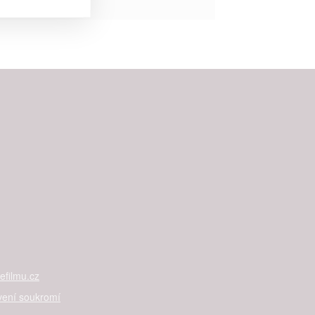


rtnerům
ání chyb,
filmu.cz
vení soukromí