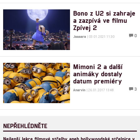
Bono z U2 si zahraje
a zazpívá ve filmu
Zpívej 2
0
Jaaaara
| 03.01.2021 11:30
Mimoni 2 a další
animáky dostaly
datum premiéry
3
Anarvin
| 26.01.2017 13:48
NEPŘEHLÉDNĚTE
Nejlepší lekce filmové střelby aneb hollywoodské střelnice v