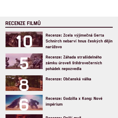
RECENZE FILMŮ
10
Recenze: Zcela výjimečná Gerta
Schnirch nebarví hnus českých dějin
narůžovo
5
Recenze: Záhada strašidelného
zámku úroveň štědrovečerních
pohádek nepozvedla
8
Recenze: Občanská válka
6
Recenze: Godzilla x Kong: Nové
impérium
Recenze: Opičí muž