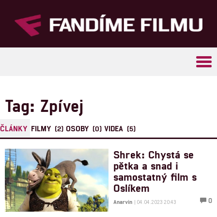
Tog
navi
Tag: Zpívej
ČLÁNKY
FILMY
OSOBY
VIDEA
(2)
(0)
(5)
Shrek: Chystá se
pětka a snad i
samostatný film s
Oslíkem
0
Anarvin
| 04.04.2023 20:43