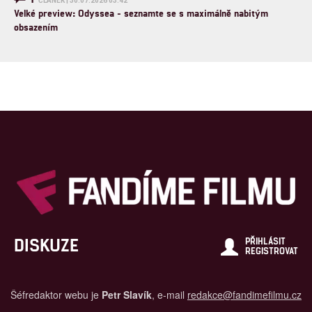
ČLÁNEK | 30.07.2026 03:42
Velké preview: Odyssea - seznamte se s maximálně nabitým
obsazením
DISKUZE
PŘIHLÁSIT
REGISTROVAT
Šéfredaktor webu je
Petr Slavík
, e-mail
redakce@fandimefilmu.cz