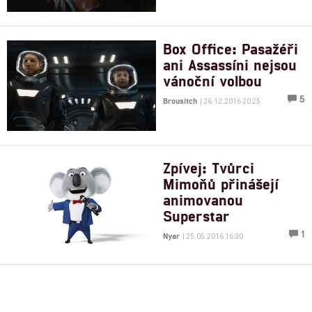
Box Office: Pasažéři
ani Assassíni nejsou
vánoční volbou
5
Brousitch
| 26.12.2016 20:25
Zpívej: Tvůrci
Mimoňů přinášejí
animovanou
Superstar
1
Nyar
| 25.05.2016 16:30