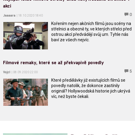
akci
0
Jaaaara
| 18.10.2020 18:40
Kořením nejen akčních filmů jsou scény na
střelnici a obecně ty, ve kterých střelci před
ostrou akcí předvádějí svůj um. Tyhle nás
baví ze všech nejvíc.
Filmové remaky, které se až překvapivě povedly
5
Vojcl
| 08.09.2020 22:00
Které předělávky již existujících filmů se
povedly natolik, že dokonce zastínily
originál? Hollywoodská historie jich ukrývá
víc, než byste čekali.