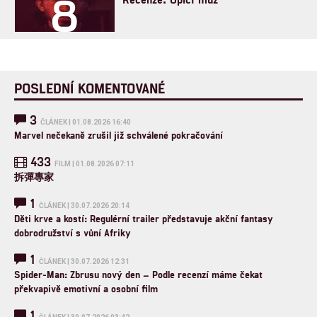
8
POSLEDNÍ KOMENTOVANÉ
3
ČLÁNEK | 01.08.2026 16:40
Marvel nečekaně zrušil již schválené pokračování
433
FILM | 01.08.2026 07:11
拆彈專家
1
ČLÁNEK | 30.07.2026 20:14
Děti krve a kostí: Regulérní trailer představuje akční fantasy
dobrodružství s vůní Afriky
1
ČLÁNEK | 30.07.2026 12:31
Spider-Man: Zbrusu nový den – Podle recenzí máme čekat
překvapivě emotivní a osobní film
1