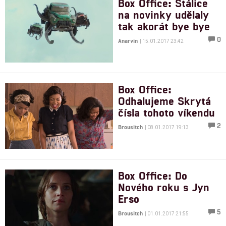
Box Office: Stálice
na novinky udělaly
tak akorát bye bye
0
Anarvin
| 15.01.2017 23:42
Box Office:
Odhalujeme Skrytá
čísla tohoto víkendu
2
Brousitch
| 08.01.2017 19:13
Box Office: Do
Nového roku s Jyn
Erso
5
Brousitch
| 01.01.2017 21:55