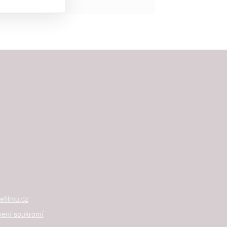


rtnerům
ání chyb,
filmu.cz
vení soukromí