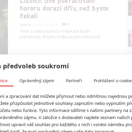
Cizinci: Dvě pokračování
hororu dorazí dřív, než byste
čekali
0
Anarvin
| 12.06.2024 06:08
Teror z rukou cizinců v maskách bude
pokračovat, dvojka i trojka už jsou natočené.
 předvoleb soukromí
nkce
Oprávněný zájem
Partneři
Prohlášení o cookie
í a zpracování dat můžete přijmout nebo odmítnou najednou po
žete přizpůsobit jednotlivé souhlasy zapnutím nebo vypnutím pře
účelu nebo funkce. Tyto informace sdílíme s našimi partnery na 
rávněného zájmu. V záložce s dodavateli najdete seznam našich 
ost upravit váš souhlas pro každého z nich i vznést námitku pro
 kteří tvrdí, že mají oprávněný zájem vaše data zpracovat.