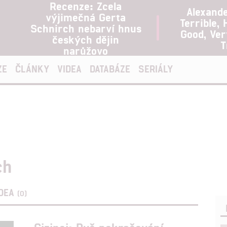
Recenze: Zcela
Alexand
výjimečná Gerta
Terrible, 
Schnirch nebarví hnus
Good, Ve
českých dějin
T
narůžovo
ZE
ČLÁNKY
VIDEA
DATABÁZE
SERIÁLY
ch
IDEA
(0)