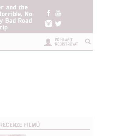
er and the
Horrible, No
ry Bad Road
rip
PŘIHLÁSIT
REGISTROVAT
RECENZE FILMŮ