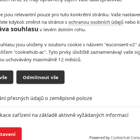
e jsou relevantní pouze pro tuto konkrétní stránku. Vaše nastave
ete kdykoli změnit na stránce s
ochranou osobních údajů
nebo kl
áva souhlasu
v levém dolním rohu.
uhlasu jsou uloženy v souboru cookie s názvem "euconsent-v2" a 
klíčem "cookiehub-ac". Tyto prvky úložiště zaznamenávají vaše si
sou uchovávány maximálně 12 měsíců.
vše
Odmítnout vše
ání přesných údajů o zeměpisné poloze
ikace zařízení na základě aktivně vyžádaných informací
í a/nebo přístup k informacím v zařízení
stavení
Powered by
CookieHub Cons