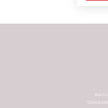
Reklam
Person
služeb
Udělením sou
možnost: Zaji
Poskytování 
Máte-li 
Ochrana osob