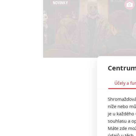
NOVINKY
Centrum
Účely a fu
Shromažďován
níže nebo mů
je u každého 
souhlasu a op
Máte zde možn
údajů u těch,