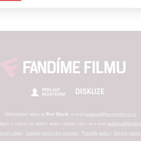
a založená na omezených údajích a měření reklamy
alizovaný obsah, měření obsahu, průzkum publika a vývoj
hlasu s účely a funkcemi zde uvedenými dáváte nám i našim pa
štění bezpečnosti, předcházení a zjišťování podvodů a odstraňov
a zobrazování reklamy a obsahu
DISKUZE
PŘIHLÁSIT
REGISTROVAT
Šéfredaktor webu je
Petr Slavík
, e-mail
redakce@fandimefilmu.cz
zájem o inzerci na našem webu napište nám na e-mail
redakce@fandime
ních údajů
|
Zásady používání cookies
|
Pravidla webu
|
Upravit nasta