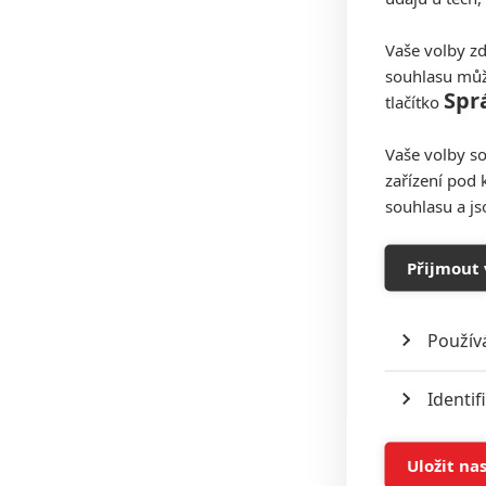
Vaše volby zd
souhlasu můž
Spr
tlačítko
Vaše volby so
zařízení pod 
souhlasu a j
Přijmout 
Použív
Identif
Ukládán
Uložit na