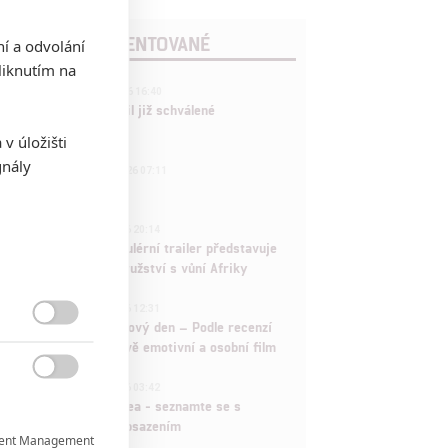
POSLEDNÍ KOMENTOVANÉ
ní a odvolání
iknutím na
3
ČLÁNEK | 01.08.2026 16:40
Marvel nečekaně zrušil již schválené
pokračování
v úložišti
gnály
433
FILM | 01.08.2026 07:11
拆彈專家
1
ČLÁNEK | 30.07.2026 20:14
Děti krve a kostí: Regulérní trailer představuje
akční fantasy dobrodružství s vůní Afriky
1
ČLÁNEK | 30.07.2026 12:31
Spider-Man: Zbrusu nový den – Podle recenzí

máme čekat překvapivě emotivní a osobní film
1

ČLÁNEK | 30.07.2026 03:42
Velké preview: Odyssea - seznamte se s
maximálně nabitým obsazením
ent Management
