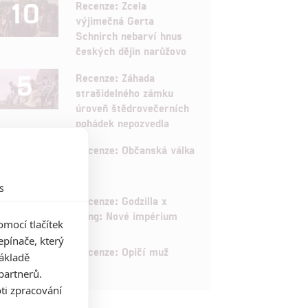
10
Recenze: Zcela
výjimečná Gerta
Schnirch nebarví hnus
českých dějin narůžovo
5
Recenze: Záhada
strašidelného zámku
úroveň štědrovečerních
pohádek nepozvedla
8
Recenze: Občanská válka
s
6
Recenze: Godzilla x
Kong: Nové impérium
mocí tlačítek
pínače, který
8
Recenze: Opičí muž
základě
partnerů.
ti zpracování