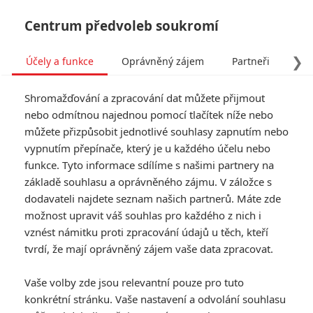
Centrum předvoleb soukromí
❯
Účely a funkce
Oprávněný zájem
Partneři
Pro
Tog
Shromažďování a zpracování dat můžete přijmout
navi
nebo odmítnou najednou pomocí tlačítek níže nebo
můžete přizpůsobit jednotlivé souhlasy zapnutím nebo
Tag: The Wild Robot
vypnutím přepínače, který je u každého účelu nebo
funkce. Tyto informace sdílíme s našimi partnery na
základě souhlasu a oprávněného zájmu. V záložce s
ČLÁNKY
FILMY
OSOBY
VIDEA
(0)
(0)
(0)
dodavateli najdete seznam našich partnerů. Máte zde
možnost upravit váš souhlas pro každého z nich i
Rozzum v divočině:
vznést námitku proti zpracování údajů u těch, kteří
Milý animák s
tvrdí, že mají oprávněný zájem vaše data zpracovat.
robotem a ptáčkem
dostane pokračování
Vaše volby zde jsou relevantní pouze pro tuto
0
Anarvin
| 05.04.2026 23:22
konkrétní stránku. Vaše nastavení a odvolání souhlasu