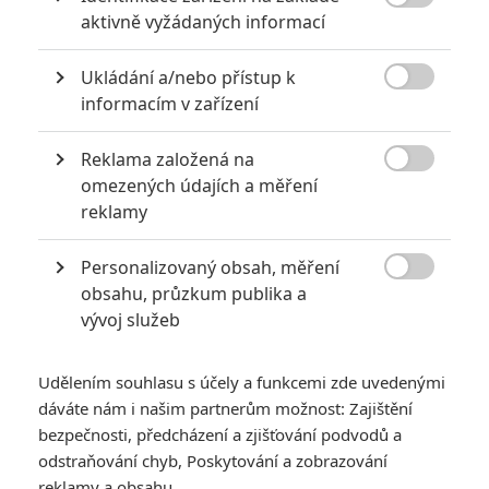

aktivně vyžádaných informací
6
Jaaaara
| 29.08.2020 21:40
Soudce Dredd slaví kulaté výročí, je čas
Ukládání a/nebo přístup k
zavzpomínat na ambiciózní projekty, které

akční legendě příliš nevyšly.
informacím v zařízení
Reklama založená na

omezených údajích a měření
Za málo peněz hodně muziky aneb levné filmy, které
reklamy
extrémně vydělaly
1
Jaaaara
| 09.08.2020 06:00
Personalizovaný obsah, měření

Máte-li být v Hollywoodu úspěšní,
obsahu, průzkum publika a
potřebujete, aby tržby výrazně
vývoj služeb
převyšovaly náklady. Těmhle snímkům se
to povedlo na jedničku.
Udělením souhlasu s účely a funkcemi zde uvedenými
dáváte nám i našim partnerům možnost: Zajištění
bezpečnosti, předcházení a zjišťování podvodů a
odstraňování chyb, Poskytování a zobrazování
reklamy a obsahu