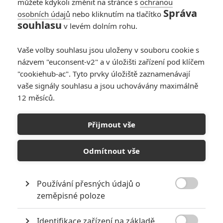
můžete kdykoli změnit na stránce s
ochranou
Správa
osobních údajů
nebo kliknutím na tlačítko
Oscar 2025:
souhlasu
v levém dolním rohu.
Závěrečná
předpověď vítězů
Vaše volby souhlasu jsou uloženy v souboru cookie s
0
Anarvin
| 02.03.2025 22:55
názvem "euconsent-v2" a v úložišti zařízení pod klíčem
"cookiehub-ac". Tyto prvky úložiště zaznamenávají
vaše signály souhlasu a jsou uchovávány maximálně
12 měsíců.
Oscar 2025: Nejvíc
nominací mají Emilia
Přijmout vše
Pérez, Brutalista a
Čarodějka
Odmítnout vše
0
Anarvin
| 23.01.2025 19:54
Používání přesných údajů o

zeměpisné poloze
NEPŘEHLÉDNĚTE
Identifikace zařízení na základě
Největší propadáky v kariéře Sylvestera Stallona