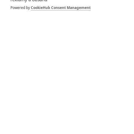
Zlatý glóbus 2025:
Nejvíc nominací má
Powered by
CookieHub Consent Management
bláznivý muzikál
Emilia Pérez
0
Anarvin
| 09.12.2024 23:56
Box Office: Odvážná
Vaiana 2 láme v
kinech všechny
rekordy
1
Anarvin
| 01.12.2024 22:24
Box Office:
Návštěvnost kin opět
vysoká, vedou
Čarodějka a
Gladiátor II