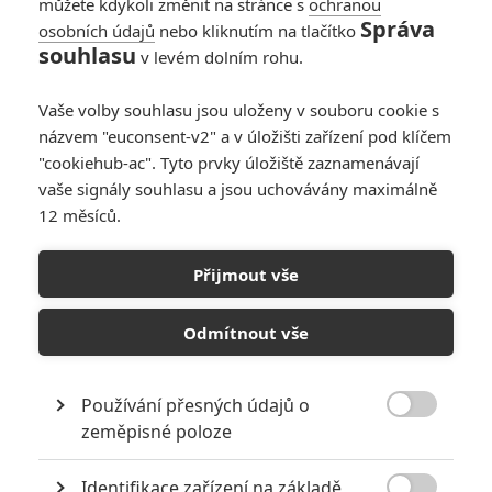
můžete kdykoli změnit na stránce s
ochranou
Správa
osobních údajů
nebo kliknutím na tlačítko
Ice Fall: Útěk před
souhlasu
v levém dolním rohu.
zločinci a
praskajícím ledem v
Vaše volby souhlasu jsou uloženy v souboru cookie s
mrazivém thrilleru
názvem "euconsent-v2" a v úložišti zařízení pod klíčem
0
Anarvin
| 07.04.2024 19:12
"cookiehub-ac". Tyto prvky úložiště zaznamenávají
vaše signály souhlasu a jsou uchovávány maximálně
12 měsíců.
Přijmout vše
Odmítnout vše
RECENZE FILMŮ
Používání přesných údajů o
10
Recenze: Zcela výjimečná Gerta

zeměpisné poloze
Schnirch nebarví hnus českých dějin
narůžovo
Identifikace zařízení na základě