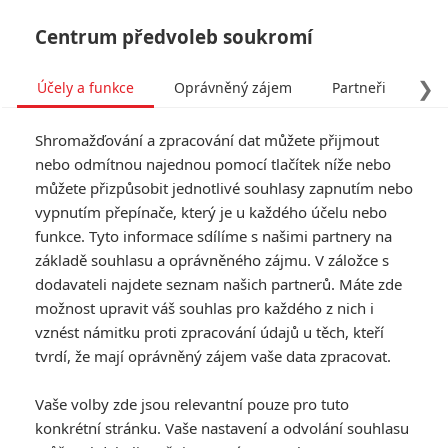
Centrum předvoleb soukromí
❯
Účely a funkce
Oprávněný zájem
Partneři
Pro
Tog
Shromažďování a zpracování dat můžete přijmout
navi
nebo odmítnou najednou pomocí tlačítek níže nebo
můžete přizpůsobit jednotlivé souhlasy zapnutím nebo
Tag: Ice Fall
vypnutím přepínače, který je u každého účelu nebo
funkce. Tyto informace sdílíme s našimi partnery na
základě souhlasu a oprávněného zájmu. V záložce s
ČLÁNKY
FILMY
OSOBY
VIDEA
(0)
(0)
(0)
dodavateli najdete seznam našich partnerů. Máte zde
možnost upravit váš souhlas pro každého z nich i
Ice Fall: Joel
vznést námitku proti zpracování údajů u těch, kteří
Kinnaman se v
tvrdí, že mají oprávněný zájem vaše data zpracovat.
akčním thrilleru
nahání na sněhu s
Vaše volby zde jsou relevantní pouze pro tuto
mafiány
konkrétní stránku. Vaše nastavení a odvolání souhlasu
0
Rudmen
| 16.10.2025 11:56