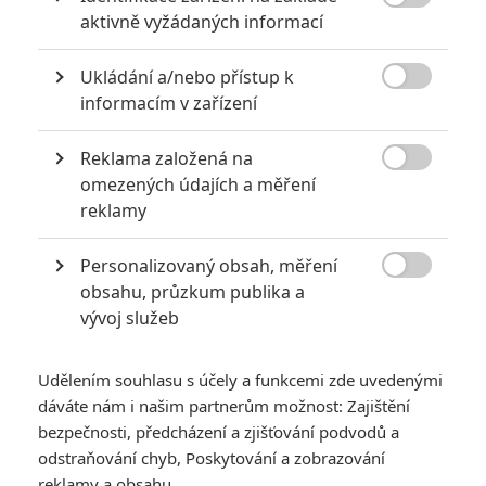
5

Recenze: Záhada strašidelného
aktivně vyžádaných informací
zámku úroveň štědrovečerních
pohádek nepozvedla
Ukládání a/nebo přístup k

8
informacím v zařízení
Recenze: Občanská válka
Reklama založená na

6
omezených údajích a měření
Recenze: Godzilla x Kong: Nové
reklamy
impérium
8
Personalizovaný obsah, měření
Recenze: Opičí muž

obsahu, průzkum publika a
vývoj služeb
Udělením souhlasu s účely a funkcemi zde uvedenými
POSLEDNÍ KOMENTOVANÉ
dáváte nám i našim partnerům možnost: Zajištění
bezpečnosti, předcházení a zjišťování podvodů a
3
odstraňování chyb, Poskytování a zobrazování
ČLÁNEK | 01.08.2026 16:40
Marvel nečekaně zrušil již schválené pokračování
reklamy a obsahu