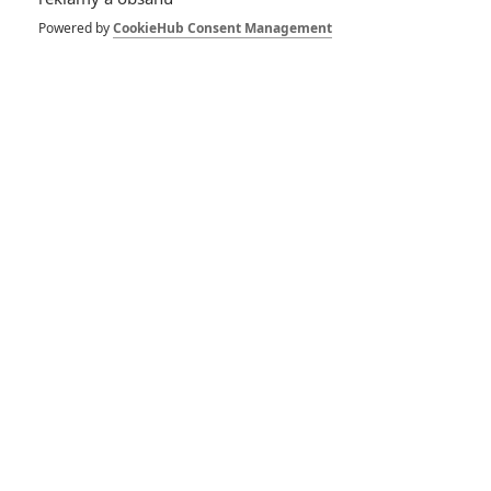
Powered by
CookieHub Consent Management
433
FILM | 01.08.2026 07:11
拆彈專家
1
ČLÁNEK | 30.07.2026 20:14
Děti krve a kostí: Regulérní trailer představuje akční fantasy
dobrodružství s vůní Afriky
1
ČLÁNEK | 30.07.2026 12:31
Spider-Man: Zbrusu nový den – Podle recenzí máme čekat
překvapivě emotivní a osobní film
1
ČLÁNEK | 30.07.2026 03:42
Velké preview: Odyssea - seznamte se s maximálně nabitým
obsazením