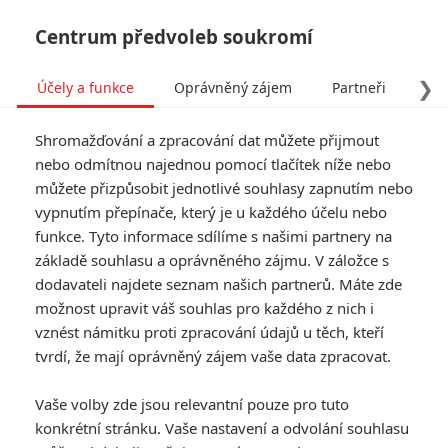
Centrum předvoleb soukromí
❯
Účely a funkce
Oprávněný zájem
Partneři
Pro
Tog
Shromažďování a zpracování dat můžete přijmout
navi
nebo odmítnou najednou pomocí tlačítek níže nebo
můžete přizpůsobit jednotlivé souhlasy zapnutím nebo
Tag: Insidious 6
vypnutím přepínače, který je u každého účelu nebo
funkce. Tyto informace sdílíme s našimi partnery na
základě souhlasu a oprávněného zájmu. V záložce s
ČLÁNKY
FILMY
OSOBY
VIDEA
(0)
(0)
(0)
dodavateli najdete seznam našich partnerů. Máte zde
možnost upravit váš souhlas pro každého z nich i
Insidious: Jsou mezi
vznést námitku proti zpracování údajů u těch, kteří
námi – Oblíbená
tvrdí, že mají oprávněný zájem vaše data zpracovat.
hororová série
nabírá zcela nový
Vaše volby zde jsou relevantní pouze pro tuto
směr
konkrétní stránku. Vaše nastavení a odvolání souhlasu
0
Anarvin
| 05.08.2026 16:34