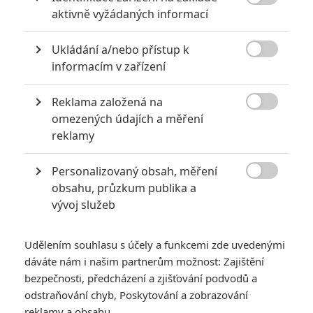

aktivně vyžádaných informací
6
Jaaaara
| 29.08.2020 21:40
Soudce Dredd slaví kulaté výročí, je čas
Ukládání a/nebo přístup k
zavzpomínat na ambiciózní projekty, které

akční legendě příliš nevyšly.
informacím v zařízení
Reklama založená na

omezených údajích a měření
Filmové klenoty, které překvapivě natočili úplní zelenáči
reklamy
0
Jaaaara
| 22.08.2020 08:00
Personalizovaný obsah, měření
Zkušenosti a praxe? Ale kdeže... někdy
stačí mít dostatek talentu a využít

obsahu, průzkum publika a
nabízené příležitosti.
vývoj služeb
Udělením souhlasu s účely a funkcemi zde uvedenými
dáváte nám i našim partnerům možnost: Zajištění
bezpečnosti, předcházení a zjišťování podvodů a
odstraňování chyb, Poskytování a zobrazování
Insidious 6: Horor
reklamy a obsahu