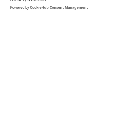
obsadil hlavní
mužskou roli
Powered by
CookieHub Consent Management
0
Anarvin
| 20.09.2025 13:00
Insidious 6:
Pokračování
hororové série
nabírá obsazení
0
Anarvin
| 16.09.2025 21:17
Insidious: Šestý díl
hororové série
oznámil premiéru a
herecké obsazení
0
Anarvin
| 13.09.2025 09:00