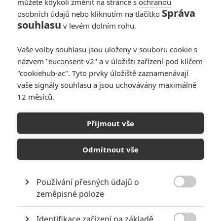
můžete kdykoli změnit na stránce s
ochranou
Správa
osobních údajů
nebo kliknutím na tlačítko
Nejočekávanější
souhlasu
v levém dolním rohu.
filmy léta 2026
podle filmových
Vaše volby souhlasu jsou uloženy v souboru cookie s
diváků
názvem "euconsent-v2" a v úložišti zařízení pod klíčem
0
Anarvin
| 11.05.2026 06:00
"cookiehub-ac". Tyto prvky úložiště zaznamenávají
vaše signály souhlasu a jsou uchovávány maximálně
12 měsíců.
Insidious 6:
Hororová série je
Přijmout vše
zpátky, ukázala první
trailer
Odmítnout vše
0
Anarvin
| 14.04.2026 18:26
Používání přesných údajů o

zeměpisné poloze
NEPŘEHLÉDNĚTE
Identifikace zařízení na základě
Největší propadáky v kariéře Sylvestera Stallona