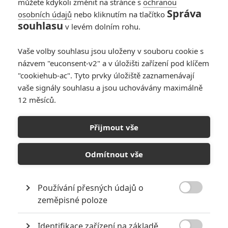
můžete kdykoli změnit na stránce s
ochranou
Správa
osobních údajů
nebo kliknutím na tlačítko
souhlasu
v levém dolním rohu.
Box Office: Captain
America v kinech
Vaše volby souhlasu jsou uloženy v souboru cookie s
neshořel ani
názvem "euconsent-v2" a v úložišti zařízení pod klíčem
nezazářil
"cookiehub-ac". Tyto prvky úložiště zaznamenávají
vaše signály souhlasu a jsou uchovávány maximálně
4
Anarvin
| 16.02.2025 22:18
12 měsíců.
Captain America:
Přijmout vše
Nový svět – Vůbec
nejhorší marvelovka
Odmítnout vše
dorazila do kin
4
Anarvin
| 12.02.2025 20:30
Používání přesných údajů o

zeměpisné poloze
NEPŘEHLÉDNĚTE
Identifikace zařízení na základě