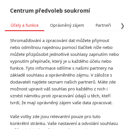
Centrum předvoleb soukromí
❯
Účely a funkce
Oprávněný zájem
Partneři
Pro
Tog
Shromažďování a zpracování dat můžete přijmout
navi
nebo odmítnou najednou pomocí tlačítek níže nebo
můžete přizpůsobit jednotlivé souhlasy zapnutím nebo
Tag: Captain America:
vypnutím přepínače, který je u každého účelu nebo
funkce. Tyto informace sdílíme s našimi partnery na
Brave New World
základě souhlasu a oprávněného zájmu. V záložce s
dodavateli najdete seznam našich partnerů. Máte zde
ČLÁNKY
FILMY
OSOBY
VIDEA
(0)
(0)
(0)
možnost upravit váš souhlas pro každého z nich i
vznést námitku proti zpracování údajů u těch, kteří
Box Office: Captain
tvrdí, že mají oprávněný zájem vaše data zpracovat.
America 4 po týdnu
v kinech zvadl
Vaše volby zde jsou relevantní pouze pro tuto
konkrétní stránku. Vaše nastavení a odvolání souhlasu
3
Anarvin
| 24.02.2025 06:00