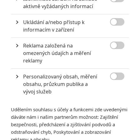

aktivně vyžádaných informací
Mlátička s copánkem aneb nejlepší filmy Stevena Seagala
2
Jaaaara
Ukládání a/nebo přístup k
| 13.07.2020 18:07

informacím v zařízení
Kdysi hvězda akčních filmů, dnes král
céčkových slátanin, protagonista bizarní
policejní reality show nebo zvláštní
Reklama založená na
velvyslanec Ruska.

omezených údajích a měření
reklamy
Filmové remaky, které se až překvapivě povedly
Personalizovaný obsah, měření
5
Vojcl
| 08.09.2020 22:00

obsahu, průzkum publika a
Které předělávky již existujících filmů se
vývoj služeb
povedly natolik, že dokonce zastínily
originál? Hollywoodská historie jich ukrývá
víc, než byste čekali.
Udělením souhlasu s účely a funkcemi zde uvedenými
dáváte nám i našim partnerům možnost: Zajištění
bezpečnosti, předcházení a zjišťování podvodů a
odstraňování chyb, Poskytování a zobrazování
reklamy a obsahu