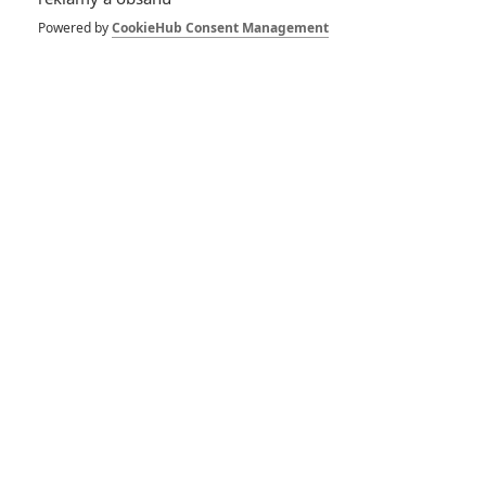
Captain America 4:
Powered by
CookieHub Consent Management
Návrat další postavy
a další zajímavosti
před premiérou
2
Anarvin
| 11.02.2025 23:45
Captain America:
Nový svět – Jeden
záporák byl
kompletně
vyškrtnutý
0
Anarvin
| 13.01.2025 19:04
10
nejočekávanějších
filmů roku 2025
podle diváků