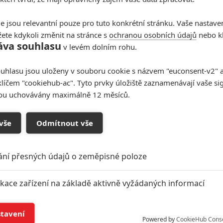
e jsou relevantní pouze pro tuto konkrétní stránku. Vaše nastave
ete kdykoli změnit na stránce s
ochranou osobních údajů
nebo kl
áva souhlasu
v levém dolním rohu.
uhlasu jsou uloženy v souboru cookie s názvem "euconsent-v2" a 
klíčem "cookiehub-ac". Tyto prvky úložiště zaznamenávají vaše si
sou uchovávány maximálně 12 měsíců.
vše
Odmítnout vše
ání přesných údajů o zeměpisné poloze
ikace zařízení na základě aktivně vyžádaných informací
í a/nebo přístup k informacím v zařízení
stavení
Powered by
CookieHub Cons