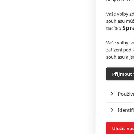
Vaše volby zd
souhlasu můž
Spr
tlačítko
Vaše volby so
zařízení pod 
souhlasu a j
Přijmout 
Použív
Identif
Ukládán
Uložit na