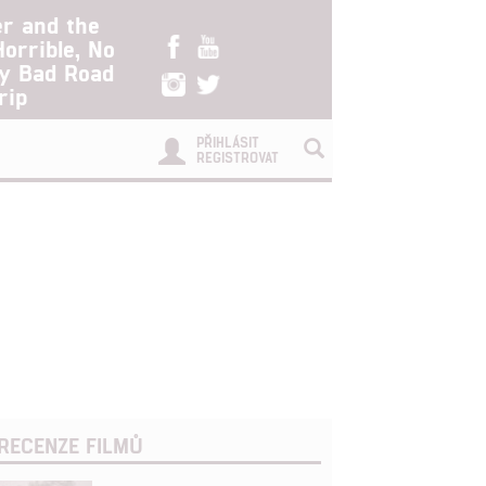
er and the
Horrible, No
ry Bad Road
rip
PŘIHLÁSIT
REGISTROVAT
RECENZE FILMŮ