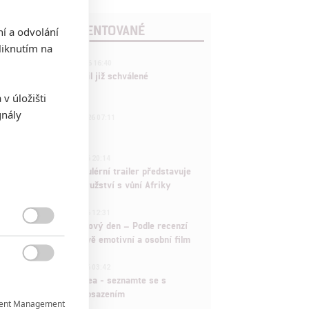
POSLEDNÍ KOMENTOVANÉ
ní a odvolání
iknutím na
3
ČLÁNEK | 01.08.2026 16:40
Marvel nečekaně zrušil již schválené
pokračování
v úložišti
gnály
433
FILM | 01.08.2026 07:11
拆彈專家
1
ČLÁNEK | 30.07.2026 20:14
Děti krve a kostí: Regulérní trailer představuje
akční fantasy dobrodružství s vůní Afriky
1
ČLÁNEK | 30.07.2026 12:31
Spider-Man: Zbrusu nový den – Podle recenzí

máme čekat překvapivě emotivní a osobní film
1

ČLÁNEK | 30.07.2026 03:42
Velké preview: Odyssea - seznamte se s
maximálně nabitým obsazením
ent Management
