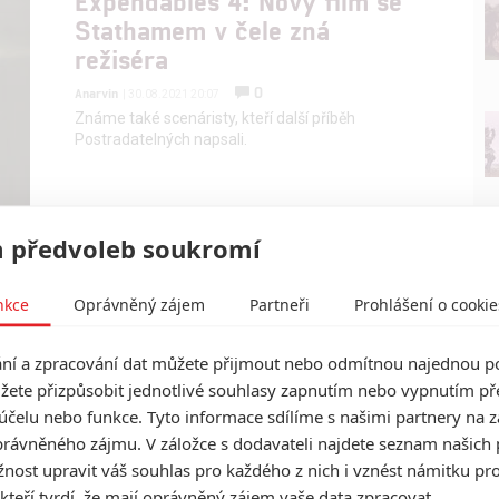
Expendables 4: Nový film se
Stathamem v čele zná
režiséra
0
Anarvin
| 30.08.2021 20:07
Známe také scenáristy, kteří další příběh
Postradatelných napsali.
 předvoleb soukromí
nkce
Oprávněný zájem
Partneři
Prohlášení o cookie
í a zpracování dat můžete přijmout nebo odmítnou najednou po
žete přizpůsobit jednotlivé souhlasy zapnutím nebo vypnutím pře
účelu nebo funkce. Tyto informace sdílíme s našimi partnery na 
rávněného zájmu. V záložce s dodavateli najdete seznam našich 
ost upravit váš souhlas pro každého z nich i vznést námitku pro
 kteří tvrdí, že mají oprávněný zájem vaše data zpracovat.