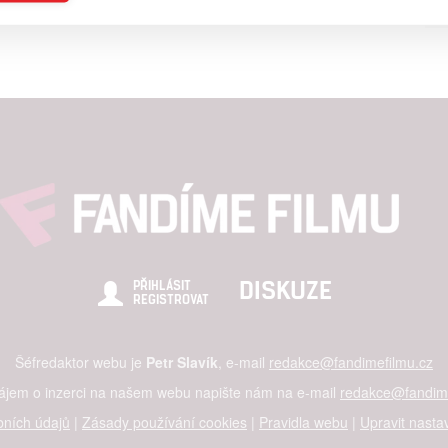
a založená na omezených údajích a měření reklamy
alizovaný obsah, měření obsahu, průzkum publika a vývoj
hlasu s účely a funkcemi zde uvedenými dáváte nám i našim pa
štění bezpečnosti, předcházení a zjišťování podvodů a odstraňov
a zobrazování reklamy a obsahu
DISKUZE
PŘIHLÁSIT
REGISTROVAT
Šéfredaktor webu je
Petr Slavík
, e-mail
redakce@fandimefilmu.cz
zájem o inzerci na našem webu napište nám na e-mail
redakce@fandime
ních údajů
|
Zásady používání cookies
|
Pravidla webu
|
Upravit nasta