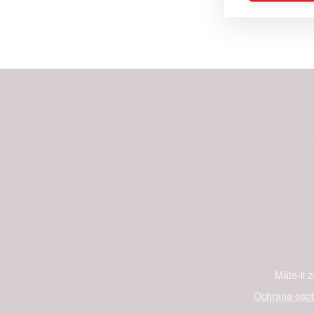
Reklam
Person
služeb
Udělením sou
možnost: Zaji
Poskytování 
Máte-li 
Ochrana osob