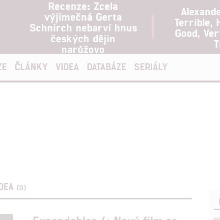
Recenze: Zcela
Alexand
výjimečná Gerta
Terrible, 
Schnirch nebarví hnus
Good, Ve
českých dějin
T
narůžovo
ZE
ČLÁNKY
VIDEA
DATABÁZE
SERIÁLY
IDEA
(0)