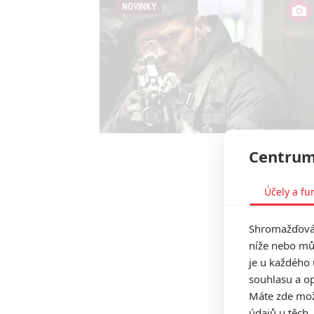
NOVINKY
Centrum
Účely a fu
Shromažďován
níže nebo mů
je u každého 
souhlasu a op
Máte zde možn
údajů u těch,