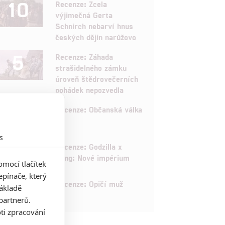
10
Recenze: Zcela
výjimečná Gerta
Schnirch nebarví hnus
českých dějin narůžovo
5
Recenze: Záhada
strašidelného zámku
úroveň štědrovečerních
pohádek nepozvedla
8
Recenze: Občanská válka
s
6
Recenze: Godzilla x
Kong: Nové impérium
mocí tlačítek
pínače, který
8
Recenze: Opičí muž
základě
partnerů.
ti zpracování