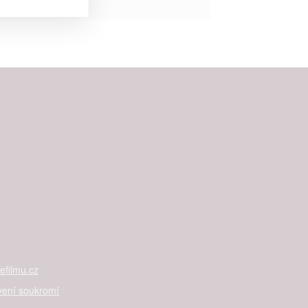


rtnerům
ání chyb,
filmu.cz
vení soukromí