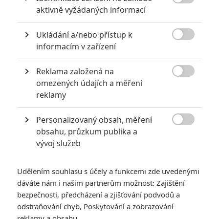

aktivně vyžádaných informací
akci
0
Jaaaara
| 18.10.2020 18:40
Ukládání a/nebo přístup k
Kořením nejen akčních filmů jsou scény na

informacím v zařízení
střelnici a obecně ty, ve kterých střelci před
ostrou akcí předvádějí svůj um. Tyhle nás
baví ze všech nejvíc.
Reklama založená na

omezených údajích a měření
reklamy
8 hereckých dvojic, které se při natáčení nemohly vystát
2
Jaaaara
| 23.07.2020 21:30
Personalizovaný obsah, měření

Když to nejde, tak to nejde... aneb kdo se s
obsahu, průzkum publika a
kým při natáčení nemusel?
vývoj služeb
Udělením souhlasu s účely a funkcemi zde uvedenými
dáváte nám i našim partnerům možnost: Zajištění
bezpečnosti, předcházení a zjišťování podvodů a
odstraňování chyb, Poskytování a zobrazování
reklamy a obsahu