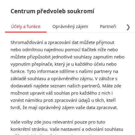
Centrum předvoleb soukromí
❯
Účely a funkce
Oprávněný zájem
Partneři
Pro
Tog
Shromažďování a zpracování dat můžete přijmout
navi
nebo odmítnou najednou pomocí tlačítek níže nebo
můžete přizpůsobit jednotlivé souhlasy zapnutím nebo
Tag: Lion King
vypnutím přepínače, který je u každého účelu nebo
funkce. Tyto informace sdílíme s našimi partnery na
základě souhlasu a oprávněného zájmu. V záložce s
ČLÁNKY
FILMY
OSOBY
VIDEA
(0)
(0)
(0)
dodavateli najdete seznam našich partnerů. Máte zde
možnost upravit váš souhlas pro každého z nich i
Mufasa: Lví král nás
vznést námitku proti zpracování údajů u těch, kteří
chce omámit
tvrdí, že mají oprávněný zájem vaše data zpracovat.
nostalgií a artovým
režisérem
Vaše volby zde jsou relevantní pouze pro tuto
0
Anarvin
| 18.11.2024 18:10
konkrétní stránku. Vaše nastavení a odvolání souhlasu