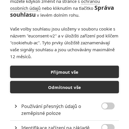
můžete kdykoli změnit na stránce s
ochranou
Správa
osobních údajů
nebo kliknutím na tlačítko
Mufasa: Lví král –
souhlasu
v levém dolním rohu.
Finální trailer nové
disneyovky
Vaše volby souhlasu jsou uloženy v souboru cookie s
0
Anarvin
| 08.11.2024 22:37
názvem "euconsent-v2" a v úložišti zařízení pod klíčem
"cookiehub-ac". Tyto prvky úložiště zaznamenávají
vaše signály souhlasu a jsou uchovávány maximálně
12 měsíců.
Zemřel James Earl
Jones, hlas Dartha
Přijmout vše
Vadera
0
Anarvin
| 10.09.2024 14:56
Odmítnout vše
Používání přesných údajů o

zeměpisné poloze
NEPŘEHLÉDNĚTE
Identifikace zařízení na základě
Nejlepší lekce filmové střelby aneb hollywoodské střelnice v