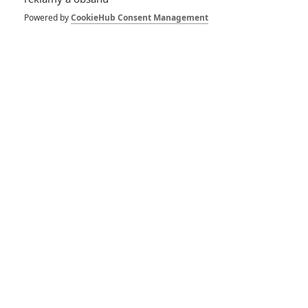
Mufasa: Lví král –
Nová ukázka příští
Powered by
CookieHub Consent Management
disneyovky
1
Anarvin
| 09.08.2024 23:50
Zlatý glóbus 2020:
Vedou Tarantino a
Irčan, Joker také
bodoval
0
Anarvin
| 05.01.2020 22:00
Lví král nebude
bojovat o
animovaného
Oscara, počet
uchazečů je ale