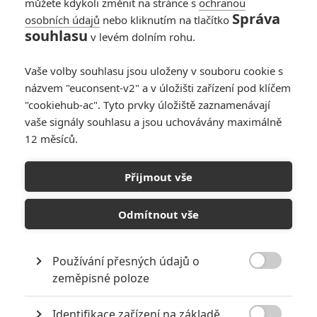
můžete kdykoli změnit na stránce s
ochranou
Správa
osobních údajů
nebo kliknutím na tlačítko
souhlasu
v levém dolním rohu.
Vaše volby souhlasu jsou uloženy v souboru cookie s
názvem "euconsent-v2" a v úložišti zařízení pod klíčem
"cookiehub-ac". Tyto prvky úložiště zaznamenávají
RECENZE FILMŮ
vaše signály souhlasu a jsou uchovávány maximálně
12 měsíců.
10
Recenze: Zcela výjimečná Gerta
Schnirch nebarví hnus českých dějin
Přijmout vše
narůžovo
5
Recenze: Záhada strašidelného
Odmítnout vše
zámku úroveň štědrovečerních
pohádek nepozvedla
Používání přesných údajů o
8
Recenze: Občanská válka

zeměpisné poloze
Identifikace zařízení na základě