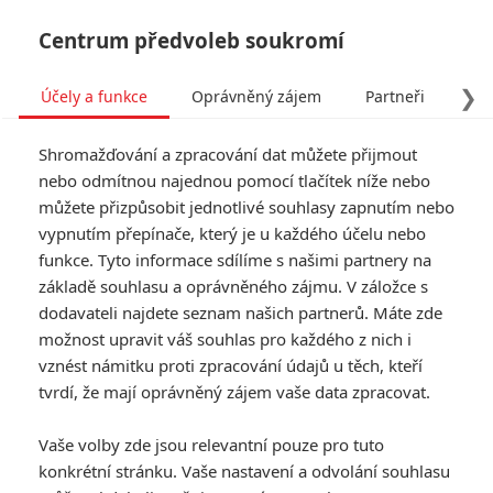
Centrum předvoleb soukromí
❯
Účely a funkce
Oprávněný zájem
Partneři
Pro
Tog
Shromažďování a zpracování dat můžete přijmout
navi
nebo odmítnou najednou pomocí tlačítek níže nebo
můžete přizpůsobit jednotlivé souhlasy zapnutím nebo
Tag: Telma Hopkins
vypnutím přepínače, který je u každého účelu nebo
funkce. Tyto informace sdílíme s našimi partnery na
základě souhlasu a oprávněného zájmu. V záložce s
ČLÁNKY
FILMY
OSOBY
VIDEA
(0)
(0)
(0)
dodavateli najdete seznam našich partnerů. Máte zde
možnost upravit váš souhlas pro každého z nich i
Matrix 4: Název
vznést námitku proti zpracování údajů u těch, kteří
odhalen, známe
tvrdí, že mají oprávněný zájem vaše data zpracovat.
podrobnosti
6
Anarvin
| 18.06.2021 06:00
Vaše volby zde jsou relevantní pouze pro tuto
konkrétní stránku. Vaše nastavení a odvolání souhlasu