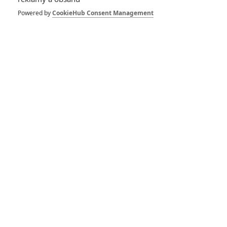
Spider-Man: Zbrusu nový den – Podle recenzí máme čekat
Powered by
CookieHub Consent Management
překvapivě emotivní a osobní film
1
ČLÁNEK | 30.07.2026 03:42
Velké preview: Odyssea - seznamte se s maximálně nabitým
obsazením
DISKUZE
PŘIHLÁSIT
REGISTROVAT