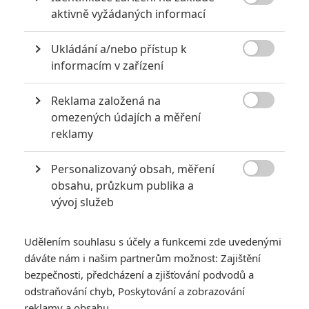
6
Recenze: Godzilla x Kong: Nové

aktivně vyžádaných informací
impérium
8
Ukládání a/nebo přístup k
Recenze: Opičí muž

informacím v zařízení
Reklama založená na

omezených údajích a měření
reklamy
POSLEDNÍ KOMENTOVANÉ
Personalizovaný obsah, měření
3
ČLÁNEK | 01.08.2026 16:40

obsahu, průzkum publika a
Marvel nečekaně zrušil již schválené pokračování
vývoj služeb
433
FILM | 01.08.2026 07:11
拆彈專家
Udělením souhlasu s účely a funkcemi zde uvedenými
1
ČLÁNEK | 30.07.2026 20:14
dáváte nám i našim partnerům možnost: Zajištění
Děti krve a kostí: Regulérní trailer představuje akční fantasy
bezpečnosti, předcházení a zjišťování podvodů a
dobrodružství s vůní Afriky
odstraňování chyb, Poskytování a zobrazování
1
reklamy a obsahu
ČLÁNEK | 30.07.2026 12:31