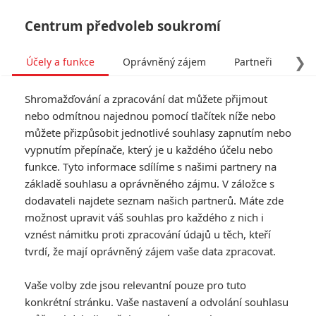
Centrum předvoleb soukromí
❯
Účely a funkce
Oprávněný zájem
Partneři
Pro
Tog
Shromažďování a zpracování dat můžete přijmout
navi
nebo odmítnou najednou pomocí tlačítek níže nebo
můžete přizpůsobit jednotlivé souhlasy zapnutím nebo
Tag: Bert Kreischer
vypnutím přepínače, který je u každého účelu nebo
funkce. Tyto informace sdílíme s našimi partnery na
základě souhlasu a oprávněného zájmu. V záložce s
ČLÁNKY
FILMY
OSOBY
VIDEA
(0)
(0)
(0)
dodavateli najdete seznam našich partnerů. Máte zde
možnost upravit váš souhlas pro každého z nich i
The Machine: Do
vznést námitku proti zpracování údajů u těch, kteří
českých kin míří ta
tvrdí, že mají oprávněný zájem vaše data zpracovat.
nejšílenější opilá
historka
Vaše volby zde jsou relevantní pouze pro tuto
0
Anarvin
| 23.02.2023 20:39
konkrétní stránku. Vaše nastavení a odvolání souhlasu