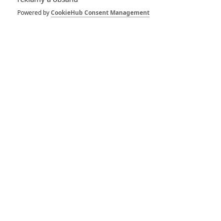
Powered by
CookieHub Consent Management
RECENZE FILMŮ
10
Recenze: Zcela výjimečná Gerta
Schnirch nebarví hnus českých dějin
narůžovo
5
Recenze: Záhada strašidelného
zámku úroveň štědrovečerních
pohádek nepozvedla
8
Recenze: Občanská válka
6
Recenze: Godzilla x Kong: Nové
impérium