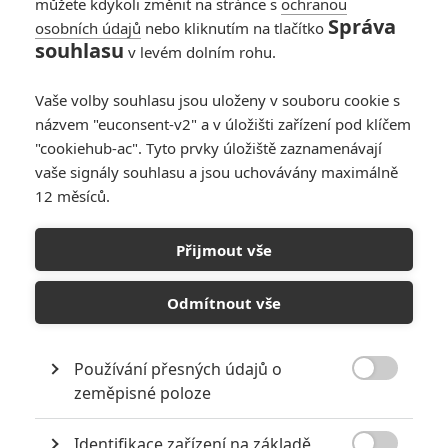
můžete kdykoli změnit na stránce s
ochranou
Správa
osobních údajů
nebo kliknutím na tlačítko
The Machine: Před
souhlasu
v levém dolním rohu.
20 lety Bert tak
tvrdě pařil, že se mu
Vaše volby souhlasu jsou uloženy v souboru cookie s
teď mstí mafie
názvem "euconsent-v2" a v úložišti zařízení pod klíčem
0
Anarvin
| 05.11.2022 22:38
"cookiehub-ac". Tyto prvky úložiště zaznamenávají
vaše signály souhlasu a jsou uchovávány maximálně
12 měsíců.
The Machine: Mark
Hamill vystoupí v
Přijmout vše
divoké komedii ve
stylu Pařby ve Vegas
Odmítnout vše
0
meufo
| 14.04.2021 15:02
Používání přesných údajů o

zeměpisné poloze
NEPŘEHLÉDNĚTE
Identifikace zařízení na základě
Mlátička s copánkem aneb nejlepší filmy Stevena Seagala