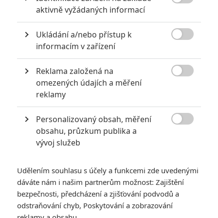

aktivně vyžádaných informací
2
Jaaaara
| 13.07.2020 18:07
Kdysi hvězda akčních filmů, dnes král
Ukládání a/nebo přístup k
céčkových slátanin, protagonista bizarní

policejní reality show nebo zvláštní
informacím v zařízení
velvyslanec Ruska.
Reklama založená na

omezených údajích a měření
Filmové klenoty, které překvapivě natočili úplní zelenáči
reklamy
0
Jaaaara
| 22.08.2020 08:00
Personalizovaný obsah, měření
Zkušenosti a praxe? Ale kdeže... někdy
stačí mít dostatek talentu a využít

obsahu, průzkum publika a
nabízené příležitosti.
vývoj služeb
Udělením souhlasu s účely a funkcemi zde uvedenými
dáváte nám i našim partnerům možnost: Zajištění
bezpečnosti, předcházení a zjišťování podvodů a
odstraňování chyb, Poskytování a zobrazování
reklamy a obsahu