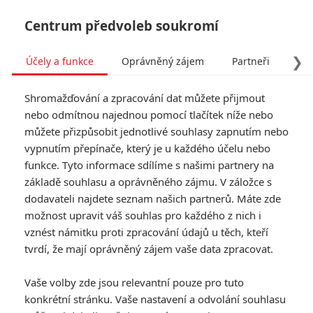
Centrum předvoleb soukromí
❯
Účely a funkce
Oprávněný zájem
Partneři
Pro
Tog
Shromažďování a zpracování dat můžete přijmout
navi
nebo odmítnou najednou pomocí tlačítek níže nebo
můžete přizpůsobit jednotlivé souhlasy zapnutím nebo
Tag: Love and monsters
vypnutím přepínače, který je u každého účelu nebo
funkce. Tyto informace sdílíme s našimi partnery na
základě souhlasu a oprávněného zájmu. V záložce s
ČLÁNKY
FILMY
OSOBY
VIDEA
(0)
(0)
(0)
dodavateli najdete seznam našich partnerů. Máte zde
možnost upravit váš souhlas pro každého z nich i
Láska a příšery:
vznést námitku proti zpracování údajů u těch, kteří
Netflix nabídne
tvrdí, že mají oprávněný zájem vaše data zpracovat.
postapokalypticou
sci-fi s oscarovou
Vaše volby zde jsou relevantní pouze pro tuto
nominací
konkrétní stránku. Vaše nastavení a odvolání souhlasu
2
Anarvin
| 21.03.2021 09:00