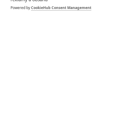
Spider-Man: Zbrusu nový den – Podle recenzí máme čekat
Powered by
CookieHub Consent Management
překvapivě emotivní a osobní film
1
ČLÁNEK | 30.07.2026 03:42
Velké preview: Odyssea - seznamte se s maximálně nabitým
obsazením
DISKUZE
PŘIHLÁSIT
REGISTROVAT