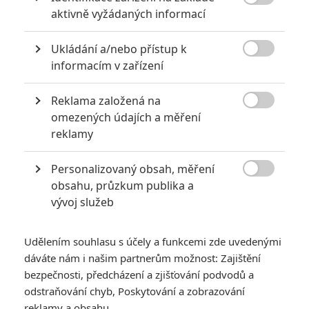
6
Recenze: Godzilla x Kong: Nové

aktivně vyžádaných informací
impérium
8
Ukládání a/nebo přístup k
Recenze: Opičí muž

informacím v zařízení
Reklama založená na

omezených údajích a měření
reklamy
POSLEDNÍ KOMENTOVANÉ
Personalizovaný obsah, měření
3
ČLÁNEK | 01.08.2026 16:40

obsahu, průzkum publika a
Marvel nečekaně zrušil již schválené pokračování
vývoj služeb
433
FILM | 01.08.2026 07:11
拆彈專家
Udělením souhlasu s účely a funkcemi zde uvedenými
1
ČLÁNEK | 30.07.2026 20:14
dáváte nám i našim partnerům možnost: Zajištění
Děti krve a kostí: Regulérní trailer představuje akční fantasy
bezpečnosti, předcházení a zjišťování podvodů a
dobrodružství s vůní Afriky
odstraňování chyb, Poskytování a zobrazování
1
reklamy a obsahu
ČLÁNEK | 30.07.2026 12:31