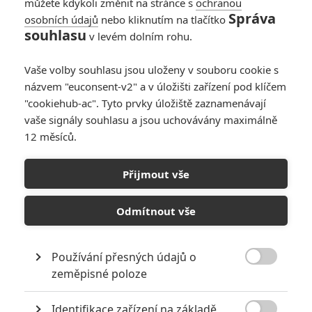
můžete kdykoli změnit na stránce s
ochranou
Správa
osobních údajů
nebo kliknutím na tlačítko
souhlasu
v levém dolním rohu.
Vaše volby souhlasu jsou uloženy v souboru cookie s
názvem "euconsent-v2" a v úložišti zařízení pod klíčem
"cookiehub-ac". Tyto prvky úložiště zaznamenávají
RECENZE FILMŮ
vaše signály souhlasu a jsou uchovávány maximálně
12 měsíců.
10
Recenze: Zcela výjimečná Gerta
Schnirch nebarví hnus českých dějin
Přijmout vše
narůžovo
5
Recenze: Záhada strašidelného
Odmítnout vše
zámku úroveň štědrovečerních
pohádek nepozvedla
Používání přesných údajů o
8
Recenze: Občanská válka

zeměpisné poloze
Identifikace zařízení na základě