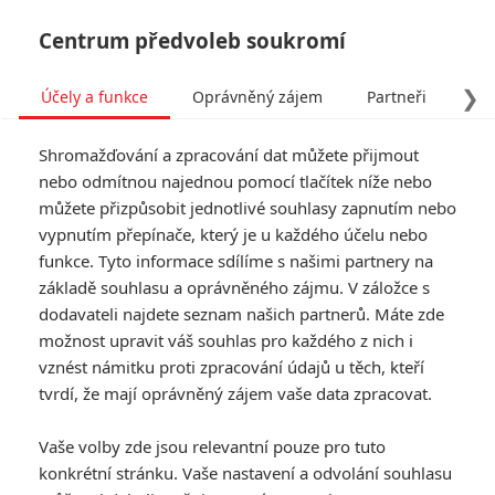
Centrum předvoleb soukromí
❯
Účely a funkce
Oprávněný zájem
Partneři
Pro
Tog
Shromažďování a zpracování dat můžete přijmout
navi
nebo odmítnou najednou pomocí tlačítek níže nebo
můžete přizpůsobit jednotlivé souhlasy zapnutím nebo
Tag: Sofia Vergara
vypnutím přepínače, který je u každého účelu nebo
funkce. Tyto informace sdílíme s našimi partnery na
základě souhlasu a oprávněného zájmu. V záložce s
ČLÁNKY
FILMY
OSOBY
VIDEA
(0)
(0)
(0)
dodavateli najdete seznam našich partnerů. Máte zde
možnost upravit váš souhlas pro každého z nich i
Já padouch 4: Nový
vznést námitku proti zpracování údajů u těch, kteří
trailer se tváří, že je
tvrdí, že mají oprávněný zájem vaše data zpracovat.
film jen o Mimoních
0
Anarvin
| 07.05.2024 20:36
Vaše volby zde jsou relevantní pouze pro tuto
konkrétní stránku. Vaše nastavení a odvolání souhlasu