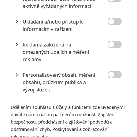

aktivně vyžádaných informací
akci
0
Jaaaara
| 18.10.2020 18:40
Ukládání a/nebo přístup k
Kořením nejen akčních filmů jsou scény na

informacím v zařízení
střelnici a obecně ty, ve kterých střelci před
ostrou akcí předvádějí svůj um. Tyhle nás
baví ze všech nejvíc.
Reklama založená na

omezených údajích a měření
reklamy
Za málo peněz hodně muziky aneb levné filmy, které
extrémně vydělaly
Personalizovaný obsah, měření
1
Jaaaara

| 09.08.2020 06:00
obsahu, průzkum publika a
Máte-li být v Hollywoodu úspěšní,
vývoj služeb
potřebujete, aby tržby výrazně
převyšovaly náklady. Těmhle snímkům se
to povedlo na jedničku.
Udělením souhlasu s účely a funkcemi zde uvedenými
dáváte nám i našim partnerům možnost: Zajištění
bezpečnosti, předcházení a zjišťování podvodů a
odstraňování chyb, Poskytování a zobrazování
reklamy a obsahu