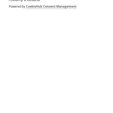
Strays: V bláznivé
Powered by
CookieHub Consent Management
komedii chce týraný
pes ukousnout
majiteli pytlík
0
Anarvin
| 08.02.2023 20:18
RECENZE FILMŮ
10
Recenze: Zcela výjimečná Gerta
Schnirch nebarví hnus českých dějin
narůžovo