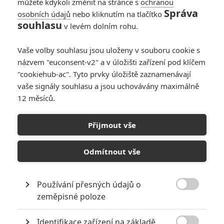
můžete kdykoli změnit na stránce s
ochranou
Správa
osobních údajů
nebo kliknutím na tlačítko
Já, padouch 4:
souhlasu
v levém dolním rohu.
Návrat Grua a
Mimoňů v prvním
Vaše volby souhlasu jsou uloženy v souboru cookie s
traileru
názvem "euconsent-v2" a v úložišti zařízení pod klíčem
0
Anarvin
| 29.01.2024 14:46
"cookiehub-ac". Tyto prvky úložiště zaznamenávají
vaše signály souhlasu a jsou uchovávány maximálně
12 měsíců.
This Is Me…Now:
Velkofilm o Jennifer
Přijmout vše
Lopez je plný magie,
fantazie, lásky a
závislosti
Odmítnout vše
0
Anarvin
| 17.01.2024 18:20
Používání přesných údajů o

zeměpisné poloze
NEPŘEHLÉDNĚTE
Identifikace zařízení na základě
Nejlepší lekce filmové střelby aneb hollywoodské střelnice v