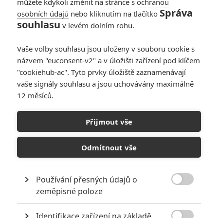
můžete kdykoli změnit na stránce s
ochranou
Správa
osobních údajů
nebo kliknutím na tlačítko
souhlasu
v levém dolním rohu.
Vaše volby souhlasu jsou uloženy v souboru cookie s
názvem "euconsent-v2" a v úložišti zařízení pod klíčem
"cookiehub-ac". Tyto prvky úložiště zaznamenávají
RECENZE FILMŮ
vaše signály souhlasu a jsou uchovávány maximálně
12 měsíců.
10
Recenze: Zcela výjimečná Gerta
Schnirch nebarví hnus českých dějin
Přijmout vše
narůžovo
5
Recenze: Záhada strašidelného
Odmítnout vše
zámku úroveň štědrovečerních
pohádek nepozvedla
Používání přesných údajů o
8
Recenze: Občanská válka

zeměpisné poloze
Identifikace zařízení na základě