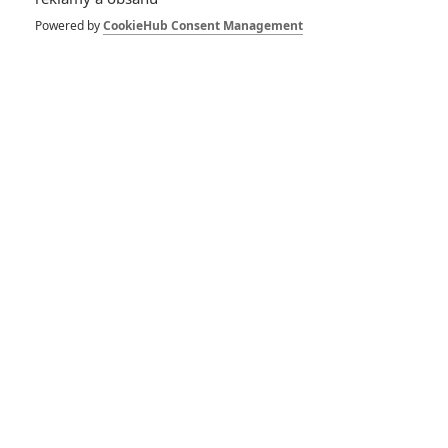
Spider-Man: Zbrusu nový den – Podle recenzí máme čekat
Powered by
CookieHub Consent Management
překvapivě emotivní a osobní film
1
ČLÁNEK | 30.07.2026 03:42
Velké preview: Odyssea - seznamte se s maximálně nabitým
obsazením
DISKUZE
PŘIHLÁSIT
REGISTROVAT