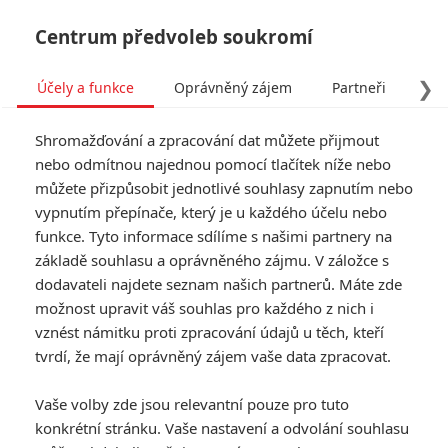
Centrum předvoleb soukromí
❯
Účely a funkce
Oprávněný zájem
Partneři
Pro
Tog
Shromažďování a zpracování dat můžete přijmout
navi
nebo odmítnou najednou pomocí tlačítek níže nebo
můžete přizpůsobit jednotlivé souhlasy zapnutím nebo
Tag: Ragga Ragnars
vypnutím přepínače, který je u každého účelu nebo
funkce. Tyto informace sdílíme s našimi partnery na
základě souhlasu a oprávněného zájmu. V záložce s
ČLÁNKY
FILMY
OSOBY
VIDEA
(0)
(0)
(0)
dodavateli najdete seznam našich partnerů. Máte zde
možnost upravit váš souhlas pro každého z nich i
Dark Skulls: V
vznést námitku proti zpracování údajů u těch, kteří
novém fantasy
tvrdí, že mají oprávněný zájem vaše data zpracovat.
thrilleru vikingové
pátrají po rituálním
Vaše volby zde jsou relevantní pouze pro tuto
vrahovi
konkrétní stránku. Vaše nastavení a odvolání souhlasu
0
Rudmen
| 17.05.2026 20:15