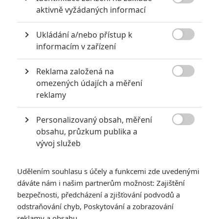
6
Recenze: Godzilla x Kong: Nové

aktivně vyžádaných informací
impérium
8
Ukládání a/nebo přístup k
Recenze: Opičí muž

informacím v zařízení
Reklama založená na

omezených údajích a měření
reklamy
POSLEDNÍ KOMENTOVANÉ
Personalizovaný obsah, měření
3
ČLÁNEK | 01.08.2026 16:40

obsahu, průzkum publika a
Marvel nečekaně zrušil již schválené pokračování
vývoj služeb
433
FILM | 01.08.2026 07:11
拆彈專家
Udělením souhlasu s účely a funkcemi zde uvedenými
1
ČLÁNEK | 30.07.2026 20:14
dáváte nám i našim partnerům možnost: Zajištění
Děti krve a kostí: Regulérní trailer představuje akční fantasy
bezpečnosti, předcházení a zjišťování podvodů a
dobrodružství s vůní Afriky
odstraňování chyb, Poskytování a zobrazování
1
reklamy a obsahu
ČLÁNEK | 30.07.2026 12:31