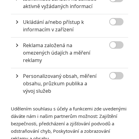
společnosti, která přisuzuje ženám omezenou roli, využije tuto

aktivně vyžádaných informací
skutečnost jako výhodu, když se jí podaří pronést pod svojí burkou
kameru na náboženskou demonstraci, z níž pořídí reportáž. Když
je jednoho dne Iain unesen během svých cest po venkově, použije
Ukládání a/nebo přístup k
Kim všech svých místních zdrojů a kontaktů k akci na jeho

informacím v zařízení
záchranu...(mac000)
Reklama založená na
TAGY
Whiskey Tango Foxtrot
Americká reportérka

omezených údajích a měření
reklamy
Personalizovaný obsah, měření

obsahu, průzkum publika a
vývoj služeb
Billy Bob Thornton
Margot Robbie
Sterling K. Brown
Udělením souhlasu s účely a funkcemi zde uvedenými
Herec
Herec
Herec
dáváte nám i našim partnerům možnost: Zajištění
bezpečnosti, předcházení a zjišťování podvodů a
odstraňování chyb, Poskytování a zobrazování
Zobrazit další aktéry filmu
reklamy a obsahu