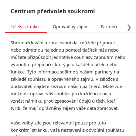
Centrum předvoleb soukromí
❯
Účely a funkce
Oprávněný zájem
Partneři
Pro
Tog
Shromažďování a zpracování dat můžete přijmout
navi
nebo odmítnou najednou pomocí tlačítek níže nebo
můžete přizpůsobit jednotlivé souhlasy zapnutím nebo
vypnutím přepínače, který je u každého účelu nebo
funkce. Tyto informace sdílíme s našimi partnery na
základě souhlasu a oprávněného zájmu. V záložce s
dodavateli najdete seznam našich partnerů. Máte zde
možnost upravit váš souhlas pro každého z nich i
vznést námitku proti zpracování údajů u těch, kteří
tvrdí, že mají oprávněný zájem vaše data zpracovat.
Vaše volby zde jsou relevantní pouze pro tuto
konkrétní stránku. Vaše nastavení a odvolání souhlasu