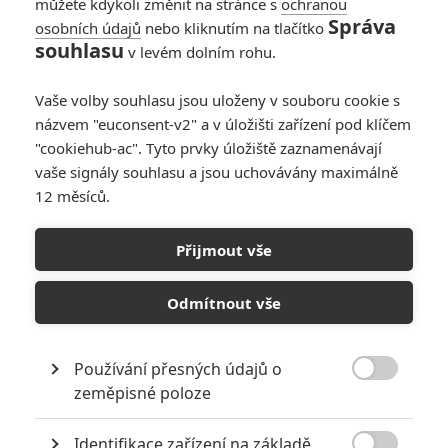
můžete kdykoli změnit na stránce s
ochranou
Správa
osobních údajů
nebo kliknutím na tlačítko
souhlasu
v levém dolním rohu.
Americká reportérka
Vaše volby souhlasu jsou uloženy v souboru cookie s
Originální název:
Whiskey Tango Foxtrot
názvem "euconsent-v2" a v úložišti zařízení pod klíčem
Český název:
Americká reportérka
"cookiehub-ac". Tyto prvky úložiště zaznamenávají
Premiéra:
04.03.2016
vaše signály souhlasu a jsou uchovávány maximálně
Žánr:
Komedie
,
Válečný
12 měsíců.
Země původu:
USA
Televizní reportérka Kim Baker (Tina Fey) je nespokojená se svojí
Přijmout vše
prací . Proto přijme krátké angažmá jako válečný zpravodaj v
Afghánistánu během operace Enruding Freedom, k malé radosti
Odmítnout vše
svého přítele Chrise (Josh Charles), který rovněž velmi často
cestuje po světě. V Afghánistánu je ubytovaná spolu s ostatními
reportéry a spřátelí se zde s australskou korespondentkou Tanyou
Používání přesných údajů o
(Margot Robbie) a Iainem (Martin Freeman), skotským fotografem

působícím na volné noze. I přes mnohá nebezpečí Kim zůstává v
zeměpisné poloze
Afghánistánu měsíce a roky - nehledě na své původní profesní
zařazení. Ačkoliv její postavení ženy představuje riziko ve
Identifikace zařízení na základě