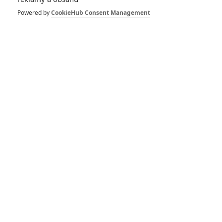
Powered by
CookieHub Consent Management
Vstoupit do galerie
Počet: 1
*/10
*/10
Nerecenzováno
Zatím nehodnoceno
Pro hodnocení musíte být přihlášen.
Jméno: