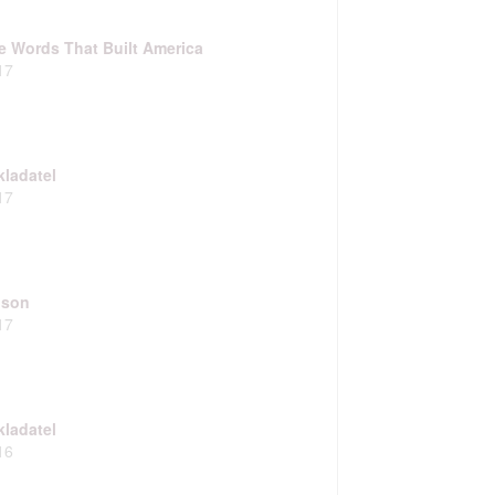
e Words That Built America
17
kladatel
17
lson
17
kladatel
16