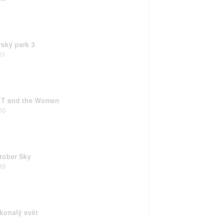
rský park 3
01
. T and the Women
00
tober Sky
99
konalý svět