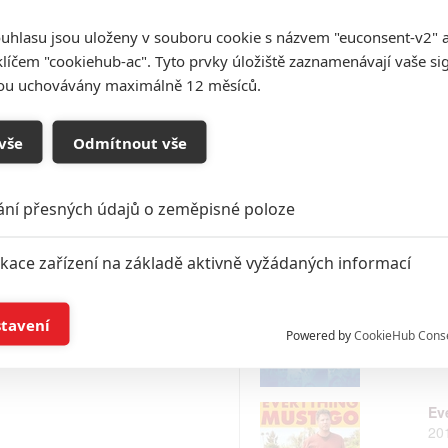
uhlasu jsou uloženy v souboru cookie s názvem "euconsent-v2" a 
klíčem "cookiehub-ac". Tyto prvky úložiště zaznamenávají vaše si
Na
sou uchovávány maximálně 12 měsíců.
20
vše
Odmítnout vše
Hv
20
ání přesných údajů o zeměpisné poloze
ikace zařízení na základě aktivně vyžádaných informací
Mi
í a/nebo přístup k informacím v zařízení
20
stavení
Powered by
CookieHub Cons
a založená na omezených údajích a měření reklamy
Ev
alizovaný obsah, měření obsahu, průzkum publika a vývoj
20