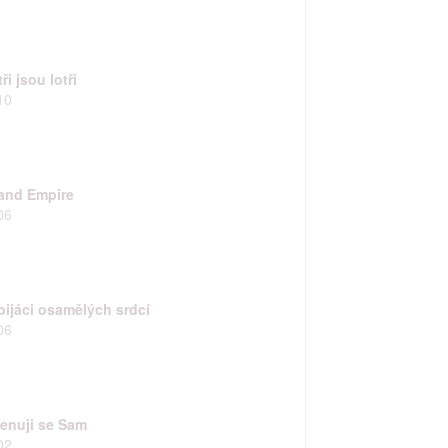
rtnerům
ři jsou lotři
ání chyb,
10
land Empire
06
bijáci osamělých srdcí
06
enuji se Sam
02