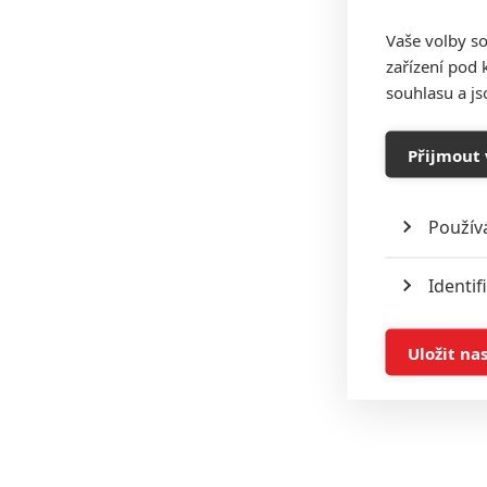
Vaše volby so
zařízení pod 
souhlasu a j
Přijmout 
Použív
Identif
Ukládán
Uložit na
Reklam
Person