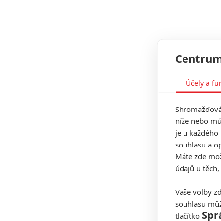
Centrum
Účely a fu
Shromažďován
níže nebo mů
je u každého 
souhlasu a op
Máte zde možn
údajů u těch,
Vaše volby zd
souhlasu můž
Spr
tlačítko