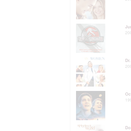
Ju
20
Dr
20
Oc
19
Do