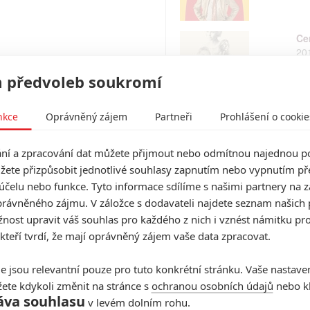
Ce
20
 předvoleb soukromí
nkce
Oprávněný zájem
Partneři
Prohlášení o cookie
Mě
20
í a zpracování dat můžete přijmout nebo odmítnou najednou po
žete přizpůsobit jednotlivé souhlasy zapnutím nebo vypnutím pře
účelu nebo funkce. Tyto informace sdílíme s našimi partnery na 
99
rávněného zájmu. V záložce s dodavateli najdete seznam našich 
20
ost upravit váš souhlas pro každého z nich i vznést námitku pro
 kteří tvrdí, že mají oprávněný zájem vaše data zpracovat.
e jsou relevantní pouze pro tuto konkrétní stránku. Vaše nastave
Di
ete kdykoli změnit na stránce s
ochranou osobních údajů
nebo kl
20
áva souhlasu
v levém dolním rohu.