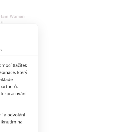
rtain Women
16
s
sto statečných
15
mocí tlačítek
pínače, který
základě
 Homes
partnerů.
14
ti zpracování
ní a odvolání
vočina
iknutím na
14