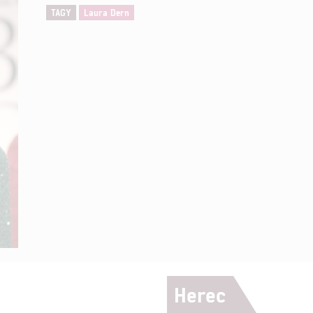
TAGY
Laura Dern
Herec