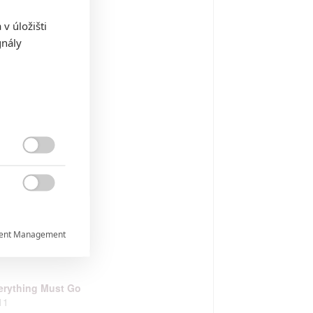
v úložišti
gnály
 vítězné vlně
14
ězdy nám nepřály
14


str
12
ent Management


erything Must Go
11
