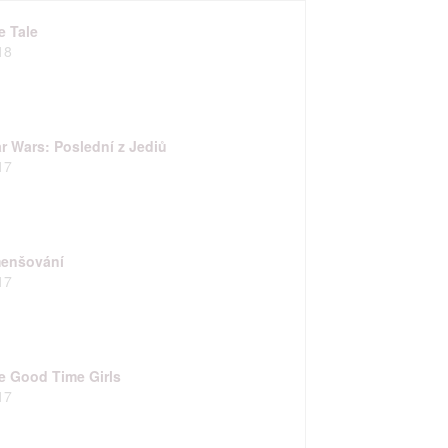
e Tale
18
ar Wars: Poslední z Jediů
17
enšování
17
e Good Time Girls
17