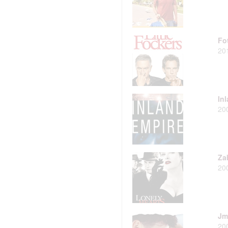
hlasu s účely a funkcemi zde uvedenými dáváte nám i našim pa
Fot
štění bezpečnosti, předcházení a zjišťování podvodů a odstraňov
20
a zobrazování reklamy a obsahu
In
20
Za
20
Jm
20