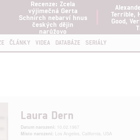
Recenze: Zcela
Alexand
výjimečná Gerta
Terrible, 
Schnirch nebarví hnus
Good, Ve
českých dějin
T
narůžovo
ZE
ČLÁNKY
VIDEA
DATABÁZE
SERIÁLY
Laura Dern
Datum narození:
10.02.1967
Místo narození:
Los Angeles, California, USA