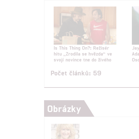
Is This Thing On?: Režisér
Jay
hitu „Zrodila se hvězda“ ve
Ada
svojí novince tne do živého
Os
Počet článků: 59
Obrázky