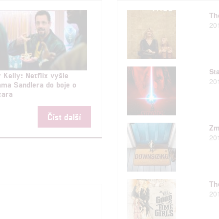
Th
20
St
 Kelly: Netflix vyšle
20
ma Sandlera do boje o
cara
Číst další
Zm
20
Th
20