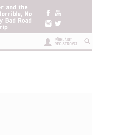
er and the
Horrible, No
ry Bad Road
rip
PŘIHLÁSIT
REGISTROVAT