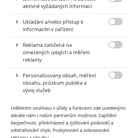

aktivně vyžádaných informací
6
Recenze: Godzilla x Kong: Nové
impérium
Ukládání a/nebo přístup k

8
informacím v zařízení
Recenze: Opičí muž
Reklama založená na

omezených údajích a měření
reklamy
POSLEDNÍ KOMENTOVANÉ
Personalizovaný obsah, měření

obsahu, průzkum publika a
3
ČLÁNEK | 01.08.2026 16:40
vývoj služeb
Marvel nečekaně zrušil již schválené pokračování
433
FILM | 01.08.2026 07:11
Udělením souhlasu s účely a funkcemi zde uvedenými
拆彈專家
dáváte nám i našim partnerům možnost: Zajištění
1
ČLÁNEK | 30.07.2026 20:14
bezpečnosti, předcházení a zjišťování podvodů a
Děti krve a kostí: Regulérní trailer představuje akční fantasy
odstraňování chyb, Poskytování a zobrazování
dobrodružství s vůní Afriky
reklamy a obsahu