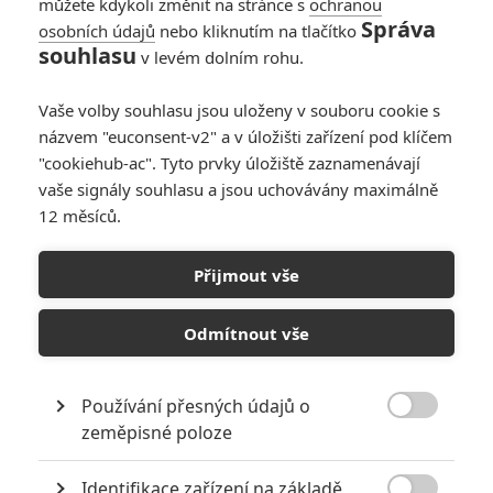
můžete kdykoli změnit na stránce s
ochranou
Správa
osobních údajů
nebo kliknutím na tlačítko
souhlasu
v levém dolním rohu.
PŘIDAT NOVÝ KOMENTÁŘ
Vaše volby souhlasu jsou uloženy v souboru cookie s
názvem "euconsent-v2" a v úložišti zařízení pod klíčem
Pro psaní komentářů, se přihlašte.
"cookiehub-ac". Tyto prvky úložiště zaznamenávají
vaše signály souhlasu a jsou uchovávány maximálně
RECENZE FILMŮ
12 měsíců.
10
Recenze: Zcela výjimečná Gerta
Přijmout vše
Schnirch nebarví hnus českých dějin
narůžovo
Odmítnout vše
5
Recenze: Záhada strašidelného
zámku úroveň štědrovečerních
pohádek nepozvedla
Používání přesných údajů o

zeměpisné poloze
8
Recenze: Občanská válka
Identifikace zařízení na základě