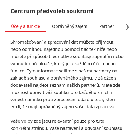
Centrum předvoleb soukromí
❯
Účely a funkce
Oprávněný zájem
Partneři
Pro
Tog
Shromažďování a zpracování dat můžete přijmout
navi
nebo odmítnou najednou pomocí tlačítek níže nebo
můžete přizpůsobit jednotlivé souhlasy zapnutím nebo
vypnutím přepínače, který je u každého účelu nebo
funkce. Tyto informace sdílíme s našimi partnery na
Iko Uwais
základě souhlasu a oprávněného zájmu. V záložce s
dodavateli najdete seznam našich partnerů. Máte zde
Datum narození:
12.02.1983
možnost upravit váš souhlas pro každého z nich i
Místo narození:
Jakarta,
Indonésie
vznést námitku proti zpracování údajů u těch, kteří
tvrdí, že mají oprávněný zájem vaše data zpracovat.
KOMENTÁŘE
0
Vaše volby zde jsou relevantní pouze pro tuto
konkrétní stránku. Vaše nastavení a odvolání souhlasu