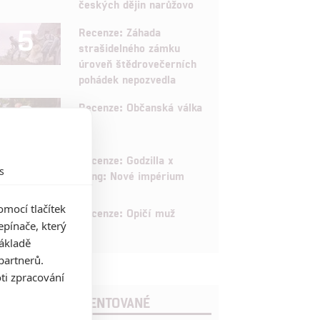
českých dějin narůžovo
5
Recenze: Záhada
strašidelného zámku
úroveň štědrovečerních
pohádek nepozvedla
8
Recenze: Občanská válka
6
Recenze: Godzilla x
s
Kong: Nové impérium
mocí tlačítek
8
Recenze: Opičí muž
pínače, který
základě
partnerů.
ti zpracování
POSLEDNÍ KOMENTOVANÉ