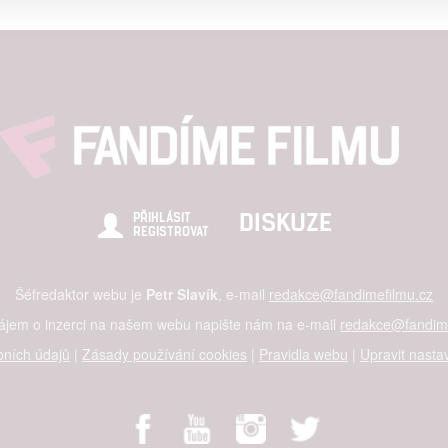
alizovaný obsah, měření obsahu, průzkum publika a vývoj
hlasu s účely a funkcemi zde uvedenými dáváte nám i našim pa
štění bezpečnosti, předcházení a zjišťování podvodů a odstraňov
a zobrazování reklamy a obsahu
DISKUZE
PŘIHLÁSIT
REGISTROVAT
Šéfredaktor webu je
Petr Slavík
, e-mail
redakce@fandimefilmu.cz
zájem o inzerci na našem webu napište nám na e-mail
redakce@fandime
ních údajů
|
Zásady používání cookies
|
Pravidla webu
|
Upravit nasta