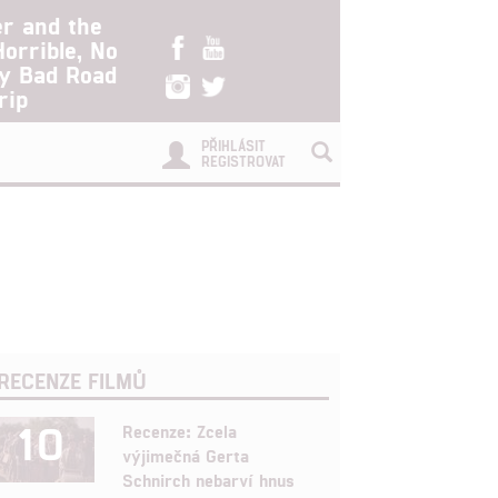
er and the
Horrible, No
ry Bad Road
rip
PŘIHLÁSIT
REGISTROVAT
RECENZE FILMŮ
10
Recenze: Zcela
výjimečná Gerta
Schnirch nebarví hnus