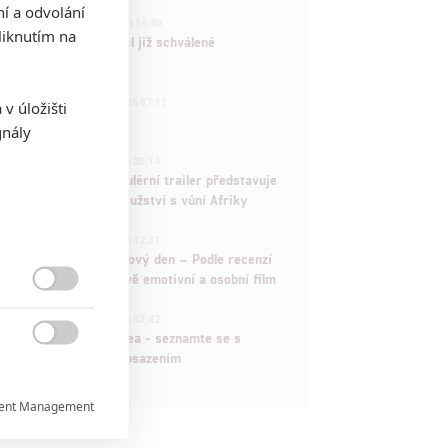
ní a odvolání
3
ČLÁNEK | 01.08.2026 16:40
iknutím na
Marvel nečekaně zrušil již schválené
pokračování
433
FILM | 01.08.2026 07:11
v úložišti
拆彈專家
gnály
1
ČLÁNEK | 30.07.2026 20:14
Děti krve a kostí: Regulérní trailer představuje
akční fantasy dobrodružství s vůní Afriky
1
ČLÁNEK | 30.07.2026 12:31
Spider-Man: Zbrusu nový den – Podle recenzí
máme čekat překvapivě emotivní a osobní film

1
ČLÁNEK | 30.07.2026 03:42
Velké preview: Odyssea - seznamte se s

maximálně nabitým obsazením
ent Management
