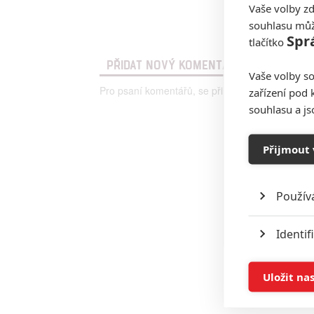
Vaše volby zd
souhlasu můž
Spr
tlačítko
PŘIDAT NOVÝ KOMENTÁŘ
Vaše volby so
Pro psaní komentářů, se přihlašte.
zařízení pod 
souhlasu a j
Přijmout 
Použív
Identif
Ukládán
Uložit na
Reklam