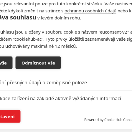
e jsou relevantní pouze pro tuto konkrétní stránku. Vaše nastave
ete kdykoli změnit na stránce s
ochranou osobních údajů
nebo kl
áva souhlasu
v levém dolním rohu.
uhlasu jsou uloženy v souboru cookie s názvem "euconsent-v2" a 
klíčem "cookiehub-ac". Tyto prvky úložiště zaznamenávají vaše si
sou uchovávány maximálně 12 měsíců.
vše
Odmítnout vše
ání přesných údajů o zeměpisné poloze
ikace zařízení na základě aktivně vyžádaných informací
í a/nebo přístup k informacím v zařízení
stavení
Powered by
CookieHub Cons
a založená na omezených údajích a měření reklamy