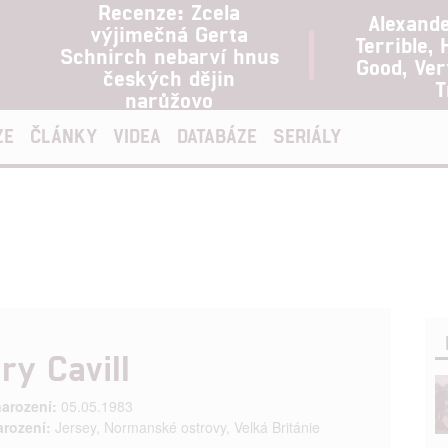
Recenze: Zcela
Alexand
výjimečná Gerta
Terrible, 
Schnirch nebarví hnus
Good, Ve
českých dějin
T
narůžovo
ZE
ČLÁNKY
VIDEA
DATABÁZE
SERIÁLY
ry Cavill
arození:
05.05.1983
arození:
Jersey, Normanské ostrovy, Velká Británie