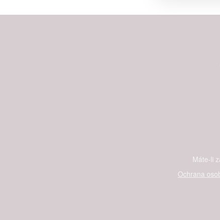
Person
služeb
Udělením sou
možnost: Zaji
Poskytování 
Máte-li 
Ochrana osob