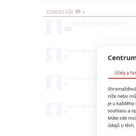
KOMENTÁŘE
4
1 | 2024-05-07 21:22:46 |
0
0
555
1 | 2021-03-23 20:36:56 |
0
0
Centrum
1
Účely a fu
1 | 2021-03-23 20:36:51 |
0
0
1
Shromažďován
níže nebo mů
je u každého 
1 | 2021-03-23 20:36:47 |
0
0
souhlasu a op
1
Máte zde možn
údajů u těch,