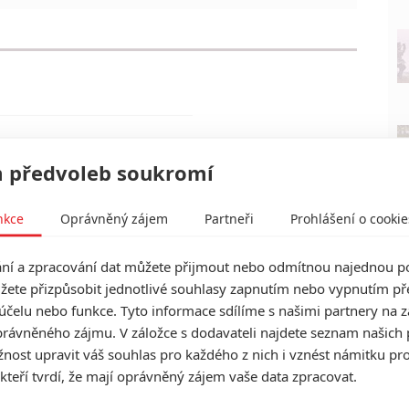
 předvoleb soukromí
nkce
Oprávněný zájem
Partneři
Prohlášení o cookie
í a zpracování dat můžete přijmout nebo odmítnou najednou po
žete přizpůsobit jednotlivé souhlasy zapnutím nebo vypnutím pře
účelu nebo funkce. Tyto informace sdílíme s našimi partnery na 
rávněného zájmu. V záložce s dodavateli najdete seznam našich 
ost upravit váš souhlas pro každého z nich i vznést námitku pro
 kteří tvrdí, že mají oprávněný zájem vaše data zpracovat.