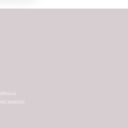


rtnerům
ání chyb,
filmu.cz
vení soukromí