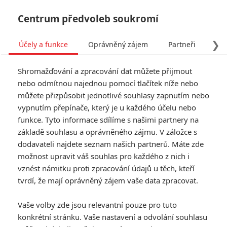
Centrum předvoleb soukromí
❯
Účely a funkce
Oprávněný zájem
Partneři
Pro
Tog
Shromažďování a zpracování dat můžete přijmout
navi
nebo odmítnou najednou pomocí tlačítek níže nebo
můžete přizpůsobit jednotlivé souhlasy zapnutím nebo
vypnutím přepínače, který je u každého účelu nebo
funkce. Tyto informace sdílíme s našimi partnery na
Antonio
základě souhlasu a oprávněného zájmu. V záložce s
Banderas
dodavateli najdete seznam našich partnerů. Máte zde
možnost upravit váš souhlas pro každého z nich i
Datum narození:
10.08.1960
vznést námitku proti zpracování údajů u těch, kteří
Místo narození:
Málaga,
tvrdí, že mají oprávněný zájem vaše data zpracovat.
Andalucía, Španělsko
Vaše volby zde jsou relevantní pouze pro tuto
TAGY
Antonio Banderas
konkrétní stránku. Vaše nastavení a odvolání souhlasu