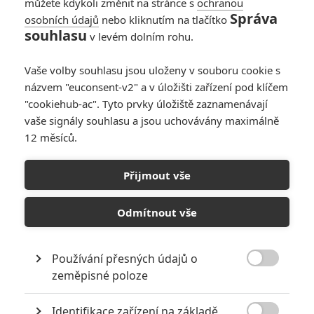
můžete kdykoli změnit na stránce s
ochranou
Správa
osobních údajů
nebo kliknutím na tlačítko
souhlasu
v levém dolním rohu.
Vaše volby souhlasu jsou uloženy v souboru cookie s
názvem "euconsent-v2" a v úložišti zařízení pod klíčem
Články
"cookiehub-ac". Tyto prvky úložiště zaznamenávají
vaše signály souhlasu a jsou uchovávány maximálně
12 měsíců.
Unmerciful Good
Fortune: Antonio
Přijmout vše
Banderas v thrilleru,
kde se vraždí pro
vyšší dobro
Odmítnout vše
Above and Below:
Používání přesných údajů o
Antonio Banderas

zeměpisné poloze
chystá akční thriller
plný žraloků
Identifikace zařízení na základě