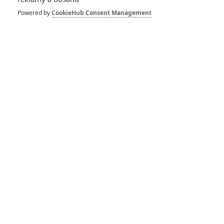
Powered by
CookieHub Consent Management
Počet komentářů: 0
Vstoupit do diskuze
Herec
Bullet Head
Gun Shy
2017
2017