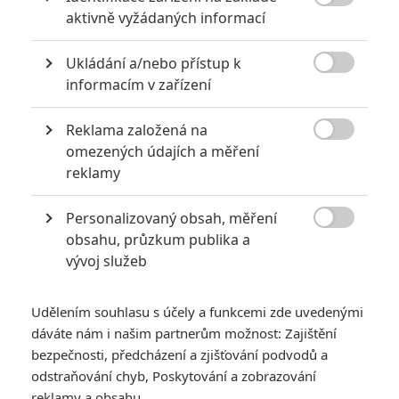

aktivně vyžádaných informací
Počet článků: 93
Číst další
Ukládání a/nebo přístup k

informacím v zařízení
Reklama založená na
Obrázky

omezených údajích a měření
reklamy
Personalizovaný obsah, měření

obsahu, průzkum publika a
vývoj služeb
Počet obrázků: 1
Všechny obrázky
Udělením souhlasu s účely a funkcemi zde uvedenými
dáváte nám i našim partnerům možnost: Zajištění
bezpečnosti, předcházení a zjišťování podvodů a
odstraňování chyb, Poskytování a zobrazování
Komentáře
reklamy a obsahu