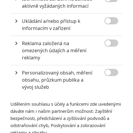

aktivně vyžádaných informací
Ukládání a/nebo přístup k

informacím v zařízení
Juliette Binoche
Antonio Banderas
Herec
Herec
Reklama založená na

omezených údajích a měření
reklamy
Zobrazit další aktéry filmu
Personalizovaný obsah, měření

obsahu, průzkum publika a
vývoj služeb
Udělením souhlasu s účely a funkcemi zde uvedenými
Vstoupit do galerie
dáváte nám i našim partnerům možnost: Zajištění
bezpečnosti, předcházení a zjišťování podvodů a
Počet: 1
odstraňování chyb, Poskytování a zobrazování
reklamy a obsahu