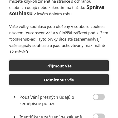
můžete kdykoli změnit na stránce s
ochranou
Správa
osobních údajů
nebo kliknutím na tlačítko
souhlasu
v levém dolním rohu.
33 životů
Vaše volby souhlasu jsou uloženy v souboru cookie s
názvem "euconsent-v2" a v úložišti zařízení pod klíčem
Originální název:
The 33
"cookiehub-ac". Tyto prvky úložiště zaznamenávají
Český název:
33 životů
vaše signály souhlasu a jsou uchovávány maximálně
Premiéra:
24.10.2015
12 měsíců.
Česká premiéra:
13.11.2015
Žánr:
Drama
,
Historický
Země původu:
USA
,
Chile
Přijmout vše
Film je natočen podle skutečných událostí. Vypráví o 33 hornících,
Odmítnout vše
kteří v roce 2010 zůstali šedesát devět dní uvězněni hluboko pod
zemí.
TAGY
The 33
33 životů
Používání přesných údajů o

zeměpisné poloze
Identifikace zařízení na základě