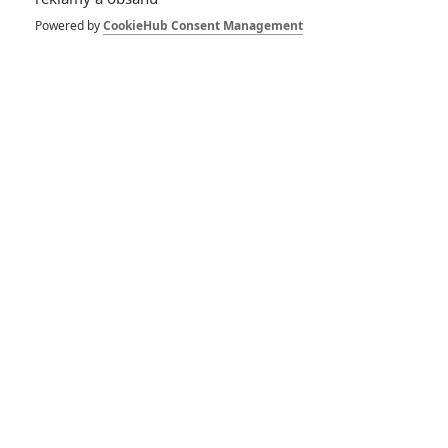
*/10
*/10
Powered by
CookieHub Consent Management
Nerecenzováno
Zatím nehodnoceno
Pro hodnocení musíte být přihlášen.
Jméno:
Heslo:
Zůstat přihlášen