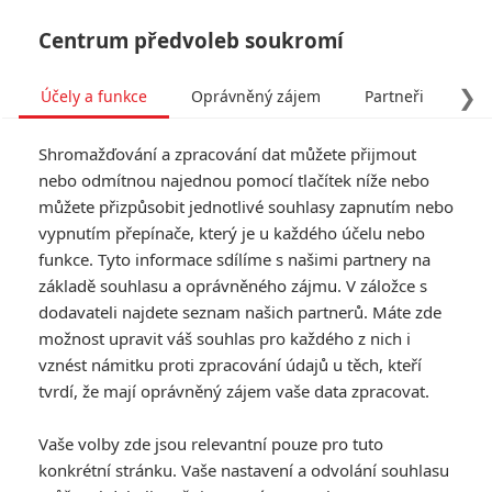
Centrum předvoleb soukromí
❯
Účely a funkce
Oprávněný zájem
Partneři
Pro
Tog
Shromažďování a zpracování dat můžete přijmout
navi
nebo odmítnou najednou pomocí tlačítek níže nebo
můžete přizpůsobit jednotlivé souhlasy zapnutím nebo
vypnutím přepínače, který je u každého účelu nebo
funkce. Tyto informace sdílíme s našimi partnery na
základě souhlasu a oprávněného zájmu. V záložce s
dodavateli najdete seznam našich partnerů. Máte zde
možnost upravit váš souhlas pro každého z nich i
vznést námitku proti zpracování údajů u těch, kteří
tvrdí, že mají oprávněný zájem vaše data zpracovat.
Vaše volby zde jsou relevantní pouze pro tuto
konkrétní stránku. Vaše nastavení a odvolání souhlasu