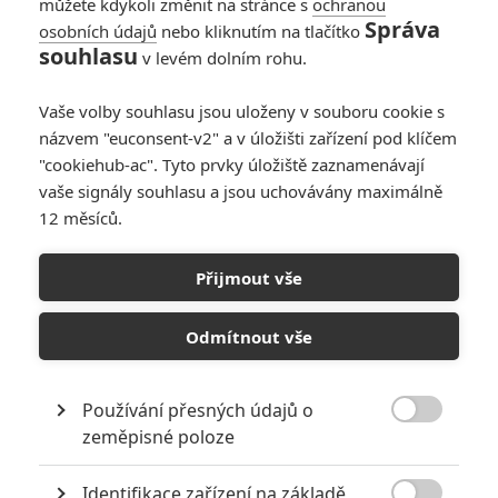
můžete kdykoli změnit na stránce s
ochranou
Správa
osobních údajů
nebo kliknutím na tlačítko
souhlasu
v levém dolním rohu.
Články
Vaše volby souhlasu jsou uloženy v souboru cookie s
názvem "euconsent-v2" a v úložišti zařízení pod klíčem
"cookiehub-ac". Tyto prvky úložiště zaznamenávají
As Deep as the
vaše signály souhlasu a jsou uchovávány maximálně
Grave: Podívejte se,
12 měsíců.
jak AI oživila
zesnulého Vala
Kilmera
Přijmout vše
Odmítnout vše
As Deep as the
Grave: Zesnulý Val
Kilmer byl s pomocí
AI oživen pro další
Používání přesných údajů o
film

zeměpisné poloze
Identifikace zařízení na základě