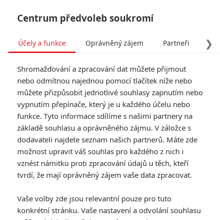
Centrum předvoleb soukromí
❯
Účely a funkce
Oprávněný zájem
Partneři
Pro
Tog
Shromažďování a zpracování dat můžete přijmout
navi
nebo odmítnou najednou pomocí tlačítek níže nebo
můžete přizpůsobit jednotlivé souhlasy zapnutím nebo
vypnutím přepínače, který je u každého účelu nebo
funkce. Tyto informace sdílíme s našimi partnery na
Val Kilmer
základě souhlasu a oprávněného zájmu. V záložce s
dodavateli najdete seznam našich partnerů. Máte zde
Datum narození:
31.12.1959
možnost upravit váš souhlas pro každého z nich i
Místo narození:
Los Angeles,
California, USA
vznést námitku proti zpracování údajů u těch, kteří
tvrdí, že mají oprávněný zájem vaše data zpracovat.
TAGY
Val Kilmer
Vaše volby zde jsou relevantní pouze pro tuto
konkrétní stránku. Vaše nastavení a odvolání souhlasu