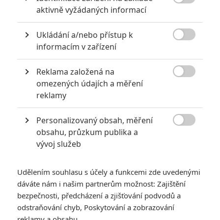
Počet článků: 18
Číst další

aktivně vyžádaných informací
Ukládání a/nebo přístup k

informacím v zařízení
Obrázky
Reklama založená na

omezených údajích a měření
reklamy
Personalizovaný obsah, měření

obsahu, průzkum publika a
Počet obrázků: 1
Všechny obrázky
vývoj služeb
Udělením souhlasu s účely a funkcemi zde uvedenými
dáváte nám i našim partnerům možnost: Zajištění
Komentáře
bezpečnosti, předcházení a zjišťování podvodů a
odstraňování chyb, Poskytování a zobrazování
reklamy a obsahu