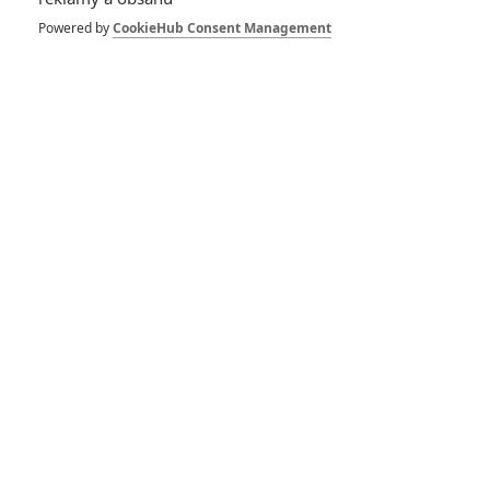
Powered by
CookieHub Consent Management
Anthony Hopkins
Jared Leto
Angelina Jolie
Herec
Herec
Herec
Zobrazit další aktéry filmu
Vstoupit do galerie
Počet: 1