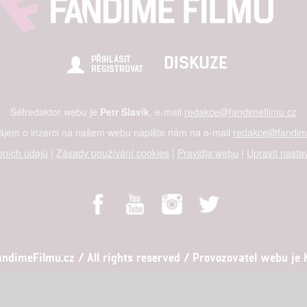
DISKUZE
PŘIHLÁSIT
REGISTROVAT
Šéfredaktor webu je
Petr Slavík
, e-mail
redakce@fandimefilmu.cz
zájem o inzerci na našem webu napište nám na e-mail
redakce@fandime
ních údajů
|
Zásady používání cookies
|
Pravidla webu
|
Upravit nasta
dimeFilmu.cz / All rights reserved / Provozovatel webu je Ko
al studio s.r.o., IČO: 03604071, Lýskova 2073/57, Stodůlky, 155 00, Pr