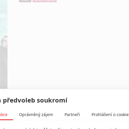
 předvoleb soukromí
nkce
Oprávněný zájem
Partneři
Prohlášení o cookie
Režisér