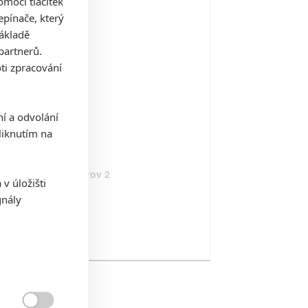
mocí tlačítek
karnace
pínače, který
16
základě
partnerů.
ti zpracování
n Andreas
15
ní a odvolání
iknutím na
sta na tajuplný ostrov 2
v úložišti
12
gnály