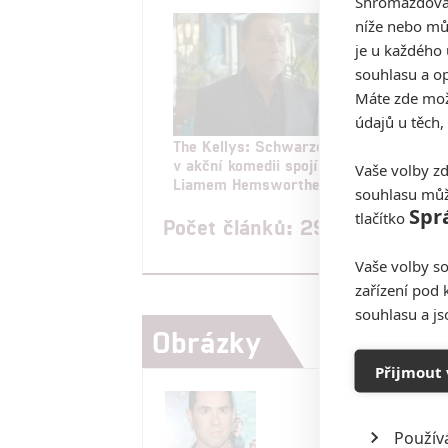
Shromažďován
níže nebo mů
je u každého 
souhlasu a op
Máte zde možn
údajů u těch,
The Kellys: Schwarzenegger
Atl
v akční komedii spojí síly s
use
Vaše volby zd
Liamem Hemsworthem
souhlasu můž
Spr
tlačítko
Počet článků: 29
Vaše volby so
zařízení pod 
souhlasu a j
Obrázky
Přijmout 
Použív