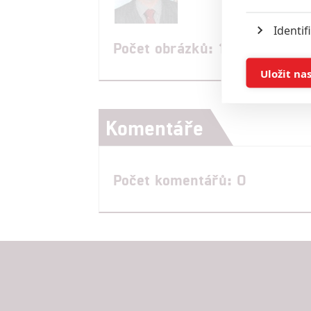
Identif
Počet obrázků: 1
Ukládán
Uložit na
Reklam
Komentáře
Person
služeb
Počet komentářů: 0
Udělením sou
možnost: Zaji
Poskytování 