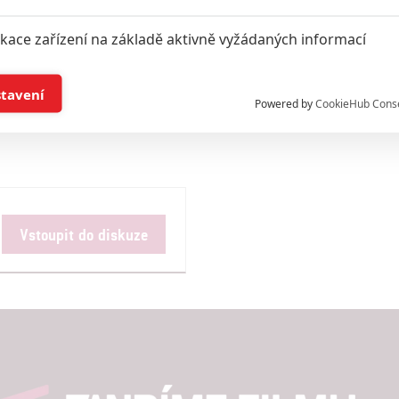
ikace zařízení na základě aktivně vyžádaných informací
Všechny obrázky
í a/nebo přístup k informacím v zařízení
stavení
Powered by
CookieHub Cons
a založená na omezených údajích a měření reklamy
alizovaný obsah, měření obsahu, průzkum publika a vývoj
Vstoupit do diskuze
hlasu s účely a funkcemi zde uvedenými dáváte nám i našim pa
štění bezpečnosti, předcházení a zjišťování podvodů a odstraňov
a zobrazování reklamy a obsahu