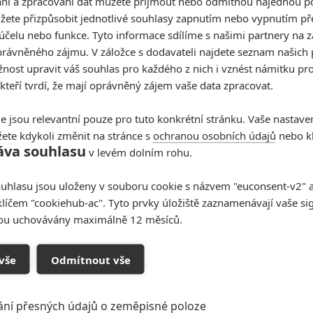
í a zpracování dat můžete přijmout nebo odmítnou najednou po
In
žete přizpůsobit jednotlivé souhlasy zapnutím nebo vypnutím pře
20
účelu nebo funkce. Tyto informace sdílíme s našimi partnery na 
rávněného zájmu. V záložce s dodavateli najdete seznam našich 
ost upravit váš souhlas pro každého z nich i vznést námitku pro
 kteří tvrdí, že mají oprávněný zájem vaše data zpracovat.
Sa
as: J.Lo v novém traileru
20
dá do bitevního robota
e jsou relevantní pouze pro tuto konkrétní stránku. Vaše nastave
ete kdykoli změnit na stránce s
ochranou osobních údajů
nebo kl
áva souhlasu
v levém dolním rohu.
Číst další
Ce
uhlasu jsou uloženy v souboru cookie s názvem "euconsent-v2" a 
20
klíčem "cookiehub-ac". Tyto prvky úložiště zaznamenávají vaše si
sou uchovávány maximálně 12 měsíců.
vše
Odmítnout vše
ání přesných údajů o zeměpisné poloze