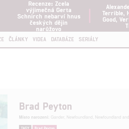
Recenze: Zcela
Alexand
výjimečná Gerta
Terrible, 
Schnirch nebarví hnus
Good, Ve
českých dějin
T
narůžovo
ZE
ČLÁNKY
VIDEA
DATABÁZE
SERIÁLY
Brad Peyton
Místo narození:
Gander, Newfoundland, Newfoundland and
TAGY
Brad Peyton