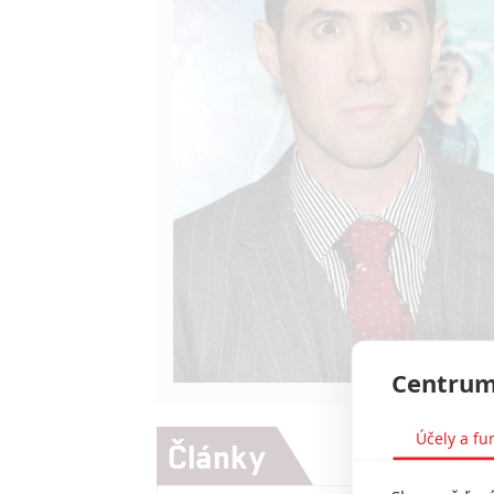
Centrum
Účely a fu
Články