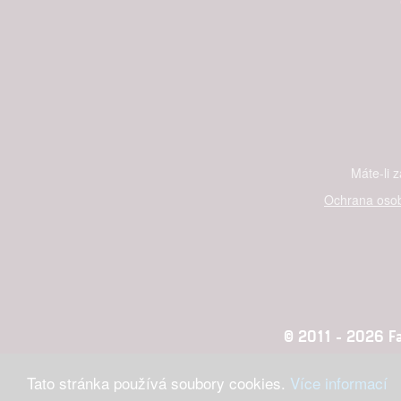
Máte-li 
Ochrana osob
© 2011 - 2026 Fan
Tato stránka používá soubory cookies.
Více informací
Konc
adblocktest