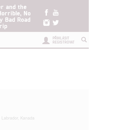
er and the
Horrible, No
ry Bad Road
rip
PŘIHLÁSIT
REGISTROVAT
 Labrador, Kanada