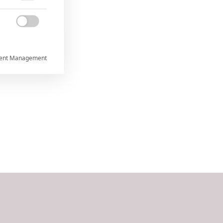


ent Management



rtnerům
ání chyb,