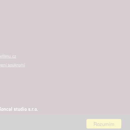
filmu.cz
vení soukromí
ncal studio s.r.o.
Rozumím
aha 5