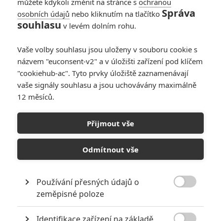
můžete kdykoli změnit na stránce s
ochranou
Celosvětově má už na kontě přes 700 milionů dolarů,takže
Správa
400 je nesmysl bych řekl jest !
osobních údajů
nebo kliknutím na tlačítko
souhlasu
Jinak film jsem viděl a musím říci,že jde o
v levém dolním rohu.
milé,zábavné,překvapení tohoto roku.
Vaše volby souhlasu jsou uloženy v souboru cookie s
názvem "euconsent-v2" a v úložišti zařízení pod klíčem
"cookiehub-ac". Tyto prvky úložiště zaznamenávají
vaše signály souhlasu a jsou uchovávány maximálně
12 měsíců.
PŘIDAT NOVÝ KOMENTÁŘ
Přijmout vše
Pro psaní komentářů, se přihlašte.
Odmítnout vše
Tajný život mazlíčků
08.07.2016 | USA
Používání přesných údajů o
Komedie, Dobrodružný,
Animovaný, Rodinný

zeměpisné poloze
Info o filmu
Identifikace zařízení na základě