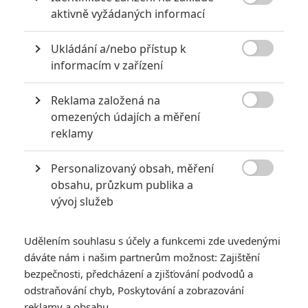

aktivně vyžádaných informací
Ukládání a/nebo přístup k

informacím v zařízení
Reklama založená na

omezených údajích a měření
reklamy
RECENZE FILMŮ
Personalizovaný obsah, měření
10
Recenze: Zcela výjimečná Gerta

obsahu, průzkum publika a
Schnirch nebarví hnus českých dějin
vývoj služeb
narůžovo
5
Recenze: Záhada strašidelného
Udělením souhlasu s účely a funkcemi zde uvedenými
zámku úroveň štědrovečerních
dáváte nám i našim partnerům možnost: Zajištění
pohádek nepozvedla
bezpečnosti, předcházení a zjišťování podvodů a
odstraňování chyb, Poskytování a zobrazování
Recenze: Občanská válka
reklamy a obsahu