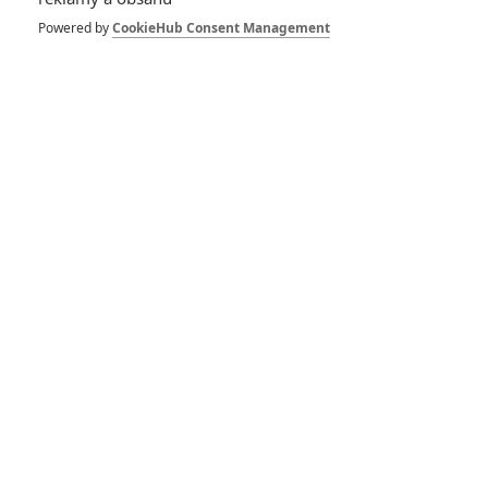
8
Powered by
CookieHub Consent Management
6
Recenze: Godzilla x Kong: Nové
impérium
8
Recenze: Opičí muž
POSLEDNÍ KOMENTOVANÉ
3
ČLÁNEK | 01.08.2026 16:40
Marvel nečekaně zrušil již schválené pokračování
433
FILM | 01.08.2026 07:11
拆彈專家
1
ČLÁNEK | 30.07.2026 20:14
Děti krve a kostí: Regulérní trailer představuje akční fantasy