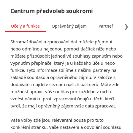
Centrum předvoleb soukromí
❯
Účely a funkce
Oprávněný zájem
Partneři
Pro
Tog
Shromažďování a zpracování dat můžete přijmout
navi
nebo odmítnou najednou pomocí tlačítek níže nebo
můžete přizpůsobit jednotlivé souhlasy zapnutím nebo
Tajný život mazlíčků: V roce
vypnutím přepínače, který je u každého účelu nebo
funkce. Tyto informace sdílíme s našimi partnery na
2018 se dočkáme sequelu
základě souhlasu a oprávněného zájmu. V záložce s
dodavateli najdete seznam našich partnerů. Máte zde
Napsal:
David Křída - (davi.k)
, 02.09.2016 08:30
možnost upravit váš souhlas pro každého z nich i
vznést námitku proti zpracování údajů u těch, kteří
KOMENTÁŘE
1
tvrdí, že mají oprávněný zájem vaše data zpracovat.
Vaše volby zde jsou relevantní pouze pro tuto
konkrétní stránku. Vaše nastavení a odvolání souhlasu
marty | 2016-09-02 20:34:22 |
0
0