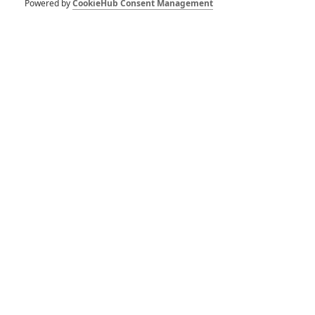
Powered by
CookieHub Consent Management
1
ČLÁNEK | 30.07.2026 03:42
Velké preview: Odyssea - seznamte se s maximálně nabitým
obsazením
DISKUZE
PŘIHLÁSIT
REGISTROVAT