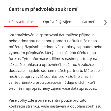
Centrum předvoleb soukromí
❯
Účely a funkce
Oprávněný zájem
Partneři
Pro
Tog
Shromažďování a zpracování dat můžete přijmout
navi
nebo odmítnou najednou pomocí tlačítek níže nebo
můžete přizpůsobit jednotlivé souhlasy zapnutím nebo
Recenze: Moneyball
vypnutím přepínače, který je u každého účelu nebo
funkce. Tyto informace sdílíme s našimi partnery na
Napsal:
Petr Slavík - (Anarvin)
, 27.11.2011 20:50
základě souhlasu a oprávněného zájmu. V záložce s
dodavateli najdete seznam našich partnerů. Máte zde
KOMENTÁŘE
0
možnost upravit váš souhlas pro každého z nich i
vznést námitku proti zpracování údajů u těch, kteří
tvrdí, že mají oprávněný zájem vaše data zpracovat.
Vaše volby zde jsou relevantní pouze pro tuto
konkrétní stránku. Vaše nastavení a odvolání souhlasu