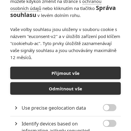
můžete kdykoli změnit na stránce s
ochranou
PŘIDAT NOVÝ KOMENTÁŘ
Správa
osobních údajů
nebo kliknutím na tlačítko
souhlasu
Pro psaní komentářů, se přihlašte.
v levém dolním rohu.
Vaše volby souhlasu jsou uloženy v souboru cookie s
RECENZE FILMŮ
názvem "euconsent-v2" a v úložišti zařízení pod klíčem
"cookiehub-ac". Tyto prvky úložiště zaznamenávají
10
Recenze: Zcela výjimečná Gerta
vaše signály souhlasu a jsou uchovávány maximálně
Schnirch nebarví hnus českých dějin
12 měsíců.
narůžovo
5
Recenze: Záhada strašidelného
Přijmout vše
zámku úroveň štědrovečerních
pohádek nepozvedla
Odmítnout vše
8
Recenze: Občanská válka
Use precise geolocation data

6
Recenze: Godzilla x Kong: Nové
Identify devices based on
impérium

information actively requested