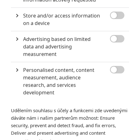
8
Recenze: Opičí muž
Store and/or access information

on a device
Advertising based on limited

data and advertising
POSLEDNÍ KOMENTOVANÉ
measurement
3
ČLÁNEK | 01.08.2026 16:40
Marvel nečekaně zrušil již schválené pokračování
Personalised content, content

measurement, audience
433
FILM | 01.08.2026 07:11
research, and services
拆彈專家
development
1
ČLÁNEK | 30.07.2026 20:14
Děti krve a kostí: Regulérní trailer představuje akční fantasy
Udělením souhlasu s účely a funkcemi zde uvedenými
dobrodružství s vůní Afriky
dáváte nám i našim partnerům možnost: Ensure
1
security, prevent and detect fraud, and fix errors,
ČLÁNEK | 30.07.2026 12:31
Spider-Man: Zbrusu nový den – Podle recenzí máme čekat
Deliver and present advertising and content
překvapivě emotivní a osobní film