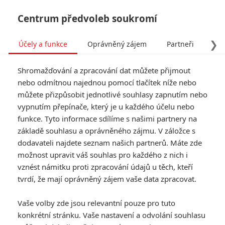
Centrum předvoleb soukromí
❯
Účely a funkce
Oprávněný zájem
Partneři
Pro
Tog
Shromažďování a zpracování dat můžete přijmout
navi
nebo odmítnou najednou pomocí tlačítek níže nebo
můžete přizpůsobit jednotlivé souhlasy zapnutím nebo
Expendables 2: Ochránci
vypnutím přepínače, který je u každého účelu nebo
funkce. Tyto informace sdílíme s našimi partnery na
zvířat protestují proti
základě souhlasu a oprávněného zájmu. V záložce s
natáčení
dodavateli najdete seznam našich partnerů. Máte zde
možnost upravit váš souhlas pro každého z nich i
vznést námitku proti zpracování údajů u těch, kteří
Napsal:
Petr Slavík - (Anarvin)
, 16.11.2011 00:01
tvrdí, že mají oprávněný zájem vaše data zpracovat.
KOMENTÁŘE
0
Vaše volby zde jsou relevantní pouze pro tuto
konkrétní stránku. Vaše nastavení a odvolání souhlasu