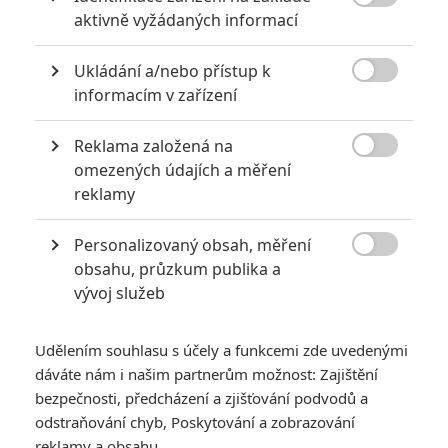

aktivně vyžádaných informací
6
Recenze: Godzilla x Kong: Nové
impérium
Ukládání a/nebo přístup k

informacím v zařízení
8
Recenze: Opičí muž
Reklama založená na

omezených údajích a měření
reklamy
POSLEDNÍ KOMENTOVANÉ
Personalizovaný obsah, měření

obsahu, průzkum publika a
3
ČLÁNEK | 01.08.2026 16:40
vývoj služeb
Marvel nečekaně zrušil již schválené pokračování
433
FILM | 01.08.2026 07:11
Udělením souhlasu s účely a funkcemi zde uvedenými
拆彈專家
dáváte nám i našim partnerům možnost: Zajištění
1
bezpečnosti, předcházení a zjišťování podvodů a
ČLÁNEK | 30.07.2026 20:14
Děti krve a kostí: Regulérní trailer představuje akční fantasy
odstraňování chyb, Poskytování a zobrazování
dobrodružství s vůní Afriky
reklamy a obsahu