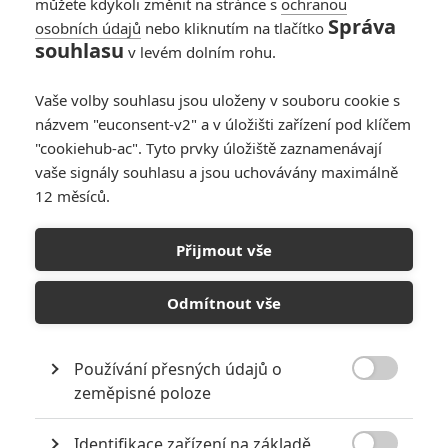
můžete kdykoli změnit na stránce s
ochranou
Správa
osobních údajů
nebo kliknutím na tlačítko
souhlasu
v levém dolním rohu.
PŘIDAT NOVÝ KOMENTÁŘ
Vaše volby souhlasu jsou uloženy v souboru cookie s
názvem "euconsent-v2" a v úložišti zařízení pod klíčem
Pro psaní komentářů, se přihlašte.
"cookiehub-ac". Tyto prvky úložiště zaznamenávají
vaše signály souhlasu a jsou uchovávány maximálně
RECENZE FILMŮ
12 měsíců.
10
Recenze: Zcela výjimečná Gerta
Přijmout vše
Schnirch nebarví hnus českých dějin
narůžovo
Odmítnout vše
5
Recenze: Záhada strašidelného
zámku úroveň štědrovečerních
pohádek nepozvedla
Používání přesných údajů o

zeměpisné poloze
8
Recenze: Občanská válka
Identifikace zařízení na základě