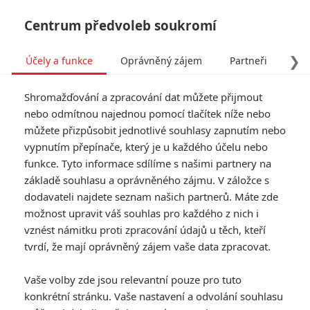
Centrum předvoleb soukromí
❯
Účely a funkce
Oprávněný zájem
Partneři
Pro
Tog
Shromažďování a zpracování dat můžete přijmout
navi
nebo odmítnou najednou pomocí tlačítek níže nebo
můžete přizpůsobit jednotlivé souhlasy zapnutím nebo
Expendables 2: Smrt při
vypnutím přepínače, který je u každého účelu nebo
funkce. Tyto informace sdílíme s našimi partnery na
natáčení
základě souhlasu a oprávněného zájmu. V záložce s
dodavateli najdete seznam našich partnerů. Máte zde
Napsal:
Petr Slavík - (Anarvin)
, 30.10.2011 17:30
možnost upravit váš souhlas pro každého z nich i
vznést námitku proti zpracování údajů u těch, kteří
KOMENTÁŘE
0
tvrdí, že mají oprávněný zájem vaše data zpracovat.
Vaše volby zde jsou relevantní pouze pro tuto
konkrétní stránku. Vaše nastavení a odvolání souhlasu