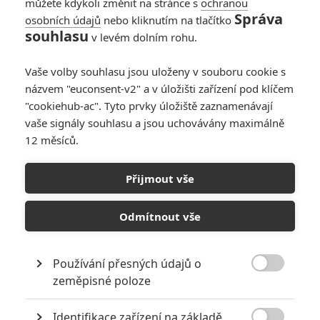
můžete kdykoli změnit na stránce s
ochranou
Správa
osobních údajů
nebo kliknutím na tlačítko
souhlasu
v levém dolním rohu.
PŘIDAT NOVÝ KOMENTÁŘ
Pro psaní komentářů, se přihlašte.
Vaše volby souhlasu jsou uloženy v souboru cookie s
názvem "euconsent-v2" a v úložišti zařízení pod klíčem
"cookiehub-ac". Tyto prvky úložiště zaznamenávají
RECENZE FILMŮ
vaše signály souhlasu a jsou uchovávány maximálně
10
12 měsíců.
Recenze: Zcela výjimečná Gerta
Schnirch nebarví hnus českých dějin
narůžovo
Přijmout vše
5
Recenze: Záhada strašidelného
Odmítnout vše
zámku úroveň štědrovečerních
pohádek nepozvedla
8
Recenze: Občanská válka
Používání přesných údajů o

zeměpisné poloze
Recenze: Godzilla x Kong: Nové
Identifikace zařízení na základě