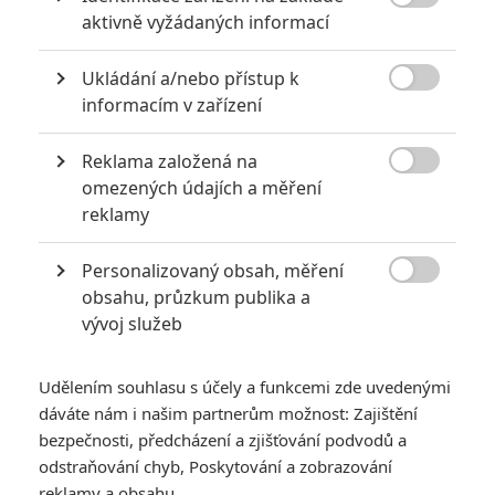
6
impérium

aktivně vyžádaných informací
8
Recenze: Opičí muž
Ukládání a/nebo přístup k

informacím v zařízení
Reklama založená na

omezených údajích a měření
POSLEDNÍ KOMENTOVANÉ
reklamy
3
ČLÁNEK | 01.08.2026 16:40
Personalizovaný obsah, měření
Marvel nečekaně zrušil již schválené pokračování

obsahu, průzkum publika a
vývoj služeb
433
FILM | 01.08.2026 07:11
拆彈專家
Udělením souhlasu s účely a funkcemi zde uvedenými
1
ČLÁNEK | 30.07.2026 20:14
dáváte nám i našim partnerům možnost: Zajištění
Děti krve a kostí: Regulérní trailer představuje akční fantasy
dobrodružství s vůní Afriky
bezpečnosti, předcházení a zjišťování podvodů a
odstraňování chyb, Poskytování a zobrazování
1
ČLÁNEK | 30.07.2026 12:31
reklamy a obsahu