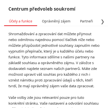
Centrum předvoleb soukromí
❯
Účely a funkce
Oprávněný zájem
Partneři
Pro
Tog
Shromažďování a zpracování dat můžete přijmout
navi
nebo odmítnou najednou pomocí tlačítek níže nebo
můžete přizpůsobit jednotlivé souhlasy zapnutím nebo
Spider-Man: Zbrusu nový
vypnutím přepínače, který je u každého účelu nebo
funkce. Tyto informace sdílíme s našimi partnery na
den - O trailery je
základě souhlasu a oprávněného zájmu. V záložce s
bezprecedentní zájem
dodavateli najdete seznam našich partnerů. Máte zde
možnost upravit váš souhlas pro každého z nich i
vznést námitku proti zpracování údajů u těch, kteří
Napsal:
Michal Janoušek - (Rudmen)
, 07.07.2026 13:00
tvrdí, že mají oprávněný zájem vaše data zpracovat.
KOMENTÁŘE
0
Vaše volby zde jsou relevantní pouze pro tuto
konkrétní stránku. Vaše nastavení a odvolání souhlasu