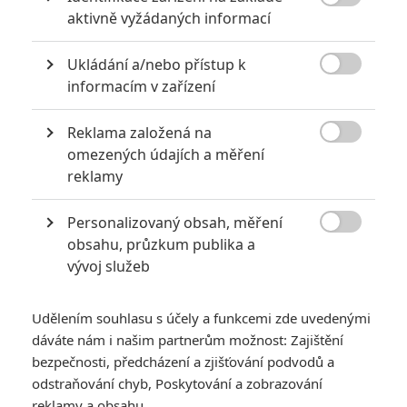

aktivně vyžádaných informací
6
Recenze: Godzilla x Kong: Nové
impérium
Ukládání a/nebo přístup k

informacím v zařízení
8
Recenze: Opičí muž
Reklama založená na

omezených údajích a měření
reklamy
POSLEDNÍ KOMENTOVANÉ
Personalizovaný obsah, měření

obsahu, průzkum publika a
3
ČLÁNEK | 01.08.2026 16:40
vývoj služeb
Marvel nečekaně zrušil již schválené pokračování
433
FILM | 01.08.2026 07:11
Udělením souhlasu s účely a funkcemi zde uvedenými
拆彈專家
dáváte nám i našim partnerům možnost: Zajištění
1
bezpečnosti, předcházení a zjišťování podvodů a
ČLÁNEK | 30.07.2026 20:14
Děti krve a kostí: Regulérní trailer představuje akční fantasy
odstraňování chyb, Poskytování a zobrazování
dobrodružství s vůní Afriky
reklamy a obsahu