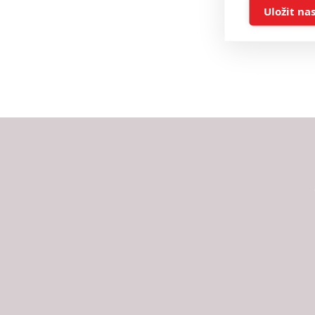
Ukládán
Uložit na
Reklam
Person
služeb
Udělením sou
možnost: Zaji
Poskytování 