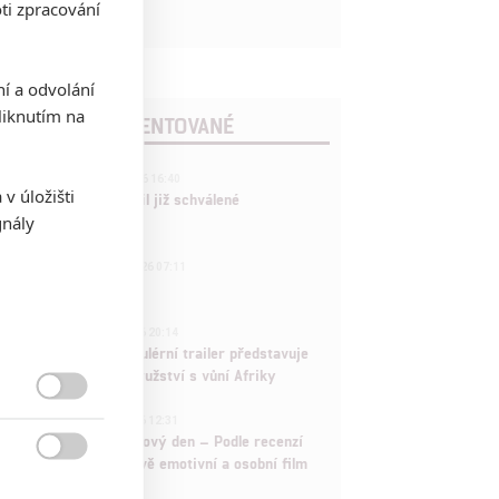
ti zpracování
ní a odvolání
iknutím na
POSLEDNÍ KOMENTOVANÉ
3
ČLÁNEK | 01.08.2026 16:40
v úložišti
Marvel nečekaně zrušil již schválené
gnály
pokračování
433
FILM | 01.08.2026 07:11
拆彈專家
1
ČLÁNEK | 30.07.2026 20:14
Děti krve a kostí: Regulérní trailer představuje
akční fantasy dobrodružství s vůní Afriky

1
ČLÁNEK | 30.07.2026 12:31
Spider-Man: Zbrusu nový den – Podle recenzí
máme čekat překvapivě emotivní a osobní film
