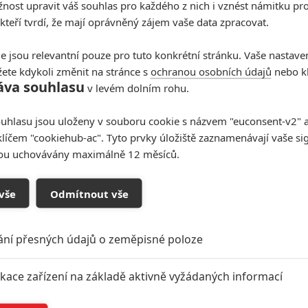
ost upravit váš souhlas pro každého z nich i vznést námitku pro
 kteří tvrdí, že mají oprávněný zájem vaše data zpracovat.
e jsou relevantní pouze pro tuto konkrétní stránku. Vaše nastave
ete kdykoli změnit na stránce s
ochranou osobních údajů
nebo kl
áva souhlasu
v levém dolním rohu.
uhlasu jsou uloženy v souboru cookie s názvem "euconsent-v2" a 
klíčem "cookiehub-ac". Tyto prvky úložiště zaznamenávají vaše si
sou uchovávány maximálně 12 měsíců.
vše
Odmítnout vše
ání přesných údajů o zeměpisné poloze
ikace zařízení na základě aktivně vyžádaných informací