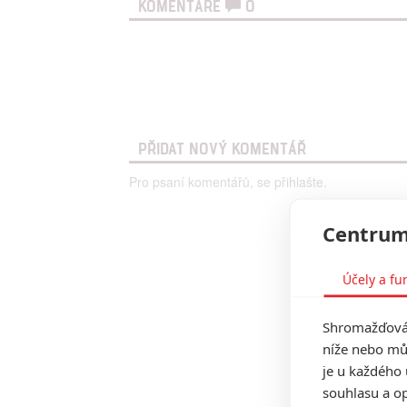
KOMENTÁŘE
0
PŘIDAT NOVÝ KOMENTÁŘ
Pro psaní komentářů, se přihlašte.
Centrum
Účely a fu
Shromažďován
níže nebo mů
je u každého 
souhlasu a op