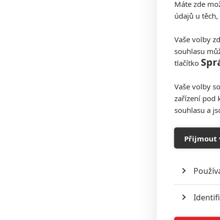
Máte zde možn
údajů u těch,
Vaše volby zd
souhlasu můž
Spr
tlačítko
Vaše volby so
zařízení pod 
souhlasu a j
Přijmout 
Použív
Identif