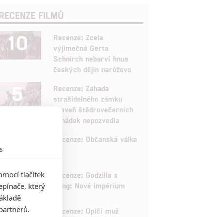
RECENZE FILMŮ
10
Recenze: Zcela
výjimečná Gerta
Schnirch nebarví hnus
českých dějin narůžovo
5
Recenze: Záhada
strašidelného zámku
úroveň štědrovečerních
pohádek nepozvedla
8
Recenze: Občanská válka
s
6
mocí tlačítek
Recenze: Godzilla x
Kong: Nové impérium
pínače, který
základě
8
partnerů.
Recenze: Opičí muž