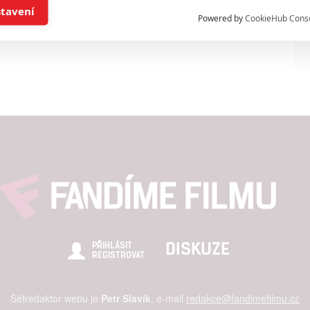
í a/nebo přístup k informacím v zařízení
stavení
Powered by
CookieHub Cons
a založená na omezených údajích a měření reklamy
alizovaný obsah, měření obsahu, průzkum publika a vývoj
hlasu s účely a funkcemi zde uvedenými dáváte nám i našim pa
štění bezpečnosti, předcházení a zjišťování podvodů a odstraňov
a zobrazování reklamy a obsahu
DISKUZE
PŘIHLÁSIT
REGISTROVAT
Šéfredaktor webu je
Petr Slavík
, e-mail
redakce@fandimefilmu.cz