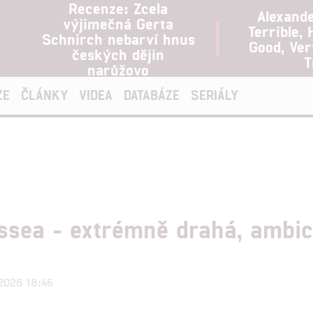
Recenze: Zcela
Alexand
výjimečná Gerta
Terrible, 
Schnirch nebarví hnus
Good, Ve
českých dějin
T
narůžovo
ZE
ČLÁNKY
VIDEA
DATABÁZE
SERIÁLY
ssea - extrémně drahá, ambic
.2026 18:45