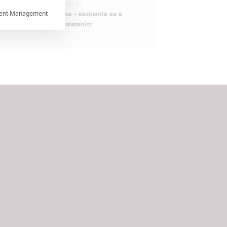
1
ČLÁNEK | 30.07.2026 03:42
ent Management
Velké preview: Odyssea - seznamte se s

maximálně nabitým obsazením


rtnerům
ání chyb,