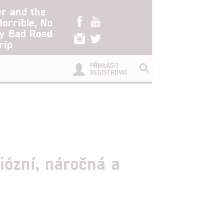
er and the
Horrible, No
ry Bad Road
rip
PŘIHLÁSIT
REGISTROVAT
iózní, náročná a