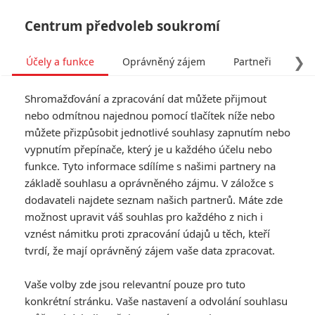
Centrum předvoleb soukromí
❯
Účely a funkce
Oprávněný zájem
Partneři
Pro
Tog
Shromažďování a zpracování dat můžete přijmout
navi
nebo odmítnou najednou pomocí tlačítek níže nebo
můžete přizpůsobit jednotlivé souhlasy zapnutím nebo
Mistryně: V české vztahové
vypnutím přepínače, který je u každého účelu nebo
funkce. Tyto informace sdílíme s našimi partnery na
novince početí není hračka
základě souhlasu a oprávněného zájmu. V záložce s
dodavateli najdete seznam našich partnerů. Máte zde
Napsal:
Michal Janoušek - (Rudmen)
, 07.07.2026 11:10
možnost upravit váš souhlas pro každého z nich i
vznést námitku proti zpracování údajů u těch, kteří
KOMENTÁŘE
0
tvrdí, že mají oprávněný zájem vaše data zpracovat.
Vaše volby zde jsou relevantní pouze pro tuto
konkrétní stránku. Vaše nastavení a odvolání souhlasu