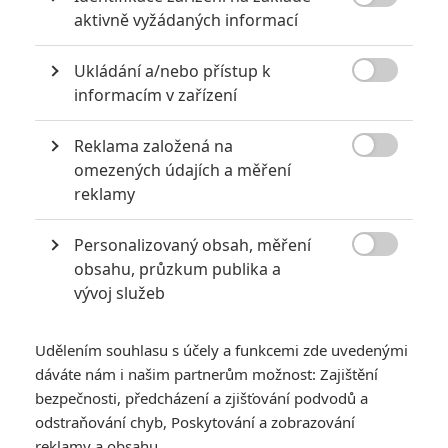
6
impérium

aktivně vyžádaných informací
8
Recenze: Opičí muž
Ukládání a/nebo přístup k

informacím v zařízení
Reklama založená na

omezených údajích a měření
POSLEDNÍ KOMENTOVANÉ
reklamy
3
ČLÁNEK | 01.08.2026 16:40
Personalizovaný obsah, měření
Marvel nečekaně zrušil již schválené pokračování

obsahu, průzkum publika a
vývoj služeb
433
FILM | 01.08.2026 07:11
拆彈專家
Udělením souhlasu s účely a funkcemi zde uvedenými
1
ČLÁNEK | 30.07.2026 20:14
dáváte nám i našim partnerům možnost: Zajištění
Děti krve a kostí: Regulérní trailer představuje akční fantasy
dobrodružství s vůní Afriky
bezpečnosti, předcházení a zjišťování podvodů a
odstraňování chyb, Poskytování a zobrazování
1
ČLÁNEK | 30.07.2026 12:31
reklamy a obsahu