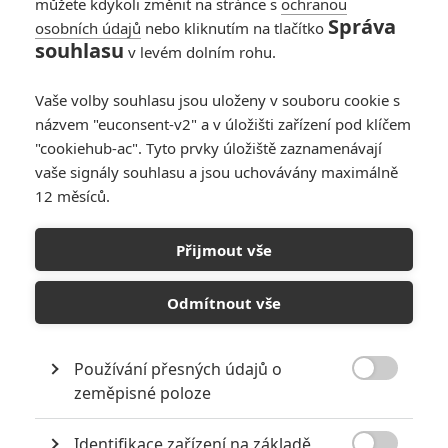
můžete kdykoli změnit na stránce s
ochranou
Správa
osobních údajů
nebo kliknutím na tlačítko
souhlasu
v levém dolním rohu.
PŘIDAT NOVÝ KOMENTÁŘ
Pro psaní komentářů, se přihlašte.
Vaše volby souhlasu jsou uloženy v souboru cookie s
názvem "euconsent-v2" a v úložišti zařízení pod klíčem
"cookiehub-ac". Tyto prvky úložiště zaznamenávají
RECENZE FILMŮ
vaše signály souhlasu a jsou uchovávány maximálně
10
12 měsíců.
Recenze: Zcela výjimečná Gerta
Schnirch nebarví hnus českých dějin
narůžovo
Přijmout vše
5
Recenze: Záhada strašidelného
Odmítnout vše
zámku úroveň štědrovečerních
pohádek nepozvedla
8
Recenze: Občanská válka
Používání přesných údajů o

zeměpisné poloze
Recenze: Godzilla x Kong: Nové
Identifikace zařízení na základě