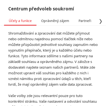
Centrum předvoleb soukromí
❯
Účely a funkce
Oprávněný zájem
Partneři
Pro
Tog
Shromažďování a zpracování dat můžete přijmout
navi
nebo odmítnou najednou pomocí tlačítek níže nebo
můžete přizpůsobit jednotlivé souhlasy zapnutím nebo
Útěk z New Yorku: Novou
vypnutím přepínače, který je u každého účelu nebo
funkce. Tyto informace sdílíme s našimi partnery na
verzi natočí Zack Snyder
základě souhlasu a oprávněného zájmu. V záložce s
dodavateli najdete seznam našich partnerů. Máte zde
Napsal:
Petr Slavík - (Anarvin)
, 02.06.2026 06:00
možnost upravit váš souhlas pro každého z nich i
vznést námitku proti zpracování údajů u těch, kteří
KOMENTÁŘE
0
tvrdí, že mají oprávněný zájem vaše data zpracovat.
Vaše volby zde jsou relevantní pouze pro tuto
konkrétní stránku. Vaše nastavení a odvolání souhlasu