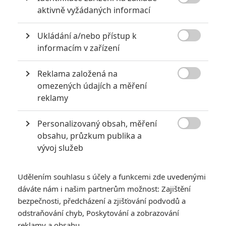
6
impérium

aktivně vyžádaných informací
8
Recenze: Opičí muž
Ukládání a/nebo přístup k

informacím v zařízení
Reklama založená na

omezených údajích a měření
POSLEDNÍ KOMENTOVANÉ
reklamy
3
ČLÁNEK | 01.08.2026 16:40
Personalizovaný obsah, měření
Marvel nečekaně zrušil již schválené pokračování

obsahu, průzkum publika a
vývoj služeb
433
FILM | 01.08.2026 07:11
拆彈專家
Udělením souhlasu s účely a funkcemi zde uvedenými
1
ČLÁNEK | 30.07.2026 20:14
dáváte nám i našim partnerům možnost: Zajištění
Děti krve a kostí: Regulérní trailer představuje akční fantasy
dobrodružství s vůní Afriky
bezpečnosti, předcházení a zjišťování podvodů a
odstraňování chyb, Poskytování a zobrazování
1
ČLÁNEK | 30.07.2026 12:31
reklamy a obsahu