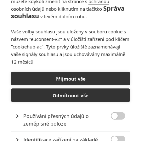
můžete kdykoli změnit na stránce s
ochranou
Správa
osobních údajů
nebo kliknutím na tlačítko
souhlasu
v levém dolním rohu.
PŘIDAT NOVÝ KOMENTÁŘ
Pro psaní komentářů, se přihlašte.
Vaše volby souhlasu jsou uloženy v souboru cookie s
názvem "euconsent-v2" a v úložišti zařízení pod klíčem
"cookiehub-ac". Tyto prvky úložiště zaznamenávají
RECENZE FILMŮ
vaše signály souhlasu a jsou uchovávány maximálně
10
12 měsíců.
Recenze: Zcela výjimečná Gerta
Schnirch nebarví hnus českých dějin
narůžovo
Přijmout vše
5
Recenze: Záhada strašidelného
Odmítnout vše
zámku úroveň štědrovečerních
pohádek nepozvedla
8
Recenze: Občanská válka
Používání přesných údajů o

zeměpisné poloze
Recenze: Godzilla x Kong: Nové
Identifikace zařízení na základě