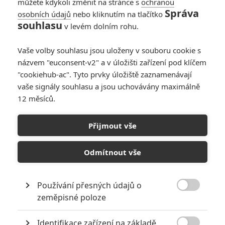
můžete kdykoli změnit na stránce s
ochranou
Správa
osobních údajů
nebo kliknutím na tlačítko
souhlasu
v levém dolním rohu.
PŘIDAT NOVÝ KOMENTÁŘ
Vaše volby souhlasu jsou uloženy v souboru cookie s
názvem "euconsent-v2" a v úložišti zařízení pod klíčem
Pro psaní komentářů, se přihlašte.
"cookiehub-ac". Tyto prvky úložiště zaznamenávají
vaše signály souhlasu a jsou uchovávány maximálně
RECENZE FILMŮ
12 měsíců.
10
Recenze: Zcela výjimečná Gerta
Přijmout vše
Schnirch nebarví hnus českých dějin
narůžovo
Odmítnout vše
5
Recenze: Záhada strašidelného
zámku úroveň štědrovečerních
pohádek nepozvedla
Používání přesných údajů o

zeměpisné poloze
8
Recenze: Občanská válka
Identifikace zařízení na základě