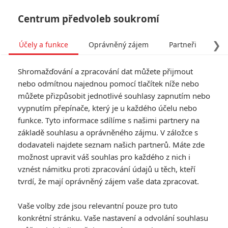
Centrum předvoleb soukromí
❯
Účely a funkce
Oprávněný zájem
Partneři
Pro
Tog
Shromažďování a zpracování dat můžete přijmout
navi
nebo odmítnou najednou pomocí tlačítek níže nebo
můžete přizpůsobit jednotlivé souhlasy zapnutím nebo
Režisér Iron Mana
vypnutím přepínače, který je u každého účelu nebo
funkce. Tyto informace sdílíme s našimi partnery na
nesouhlasil se smrtí Tonyho
základě souhlasu a oprávněného zájmu. V záložce s
Starka v Avengers 4
dodavateli najdete seznam našich partnerů. Máte zde
možnost upravit váš souhlas pro každého z nich i
vznést námitku proti zpracování údajů u těch, kteří
Napsal:
Michal Janoušek - (Rudmen)
, 06.07.2026 20:41
tvrdí, že mají oprávněný zájem vaše data zpracovat.
KOMENTÁŘE
0
Vaše volby zde jsou relevantní pouze pro tuto
konkrétní stránku. Vaše nastavení a odvolání souhlasu