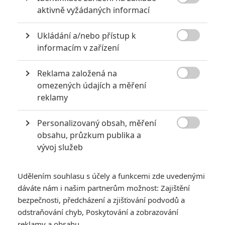

aktivně vyžádaných informací
6
Recenze: Godzilla x Kong: Nové
impérium
Ukládání a/nebo přístup k

informacím v zařízení
8
Recenze: Opičí muž
Reklama založená na

omezených údajích a měření
reklamy
POSLEDNÍ KOMENTOVANÉ
Personalizovaný obsah, měření

obsahu, průzkum publika a
3
ČLÁNEK | 01.08.2026 16:40
vývoj služeb
Marvel nečekaně zrušil již schválené pokračování
433
FILM | 01.08.2026 07:11
Udělením souhlasu s účely a funkcemi zde uvedenými
拆彈專家
dáváte nám i našim partnerům možnost: Zajištění
1
bezpečnosti, předcházení a zjišťování podvodů a
ČLÁNEK | 30.07.2026 20:14
Děti krve a kostí: Regulérní trailer představuje akční fantasy
odstraňování chyb, Poskytování a zobrazování
dobrodružství s vůní Afriky
reklamy a obsahu