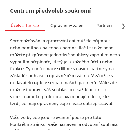
Centrum předvoleb soukromí
❯
Účely a funkce
Oprávněný zájem
Partneři
Pro
Tog
Shromažďování a zpracování dat můžete přijmout
navi
nebo odmítnou najednou pomocí tlačítek níže nebo
můžete přizpůsobit jednotlivé souhlasy zapnutím nebo
The Last Druid: Russell
vypnutím přepínače, který je u každého účelu nebo
funkce. Tyto informace sdílíme s našimi partnery na
Crowe nabírá posily pro
základě souhlasu a oprávněného zájmu. V záložce s
historické dobrodružství
dodavateli najdete seznam našich partnerů. Máte zde
možnost upravit váš souhlas pro každého z nich i
vznést námitku proti zpracování údajů u těch, kteří
Napsal:
Petr Slavík - (Anarvin)
, 19.05.2026 23:23
tvrdí, že mají oprávněný zájem vaše data zpracovat.
KOMENTÁŘE
0
Vaše volby zde jsou relevantní pouze pro tuto
konkrétní stránku. Vaše nastavení a odvolání souhlasu