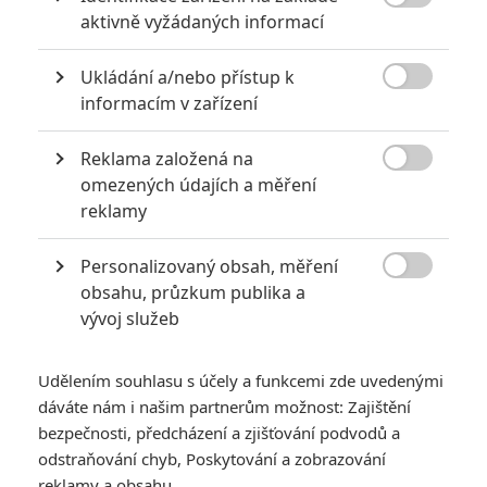

aktivně vyžádaných informací
6
Recenze: Godzilla x Kong: Nové
impérium
Ukládání a/nebo přístup k

informacím v zařízení
8
Recenze: Opičí muž
Reklama založená na

omezených údajích a měření
reklamy
POSLEDNÍ KOMENTOVANÉ
Personalizovaný obsah, měření

obsahu, průzkum publika a
3
ČLÁNEK | 01.08.2026 16:40
vývoj služeb
Marvel nečekaně zrušil již schválené pokračování
433
FILM | 01.08.2026 07:11
Udělením souhlasu s účely a funkcemi zde uvedenými
拆彈專家
dáváte nám i našim partnerům možnost: Zajištění
1
bezpečnosti, předcházení a zjišťování podvodů a
ČLÁNEK | 30.07.2026 20:14
Děti krve a kostí: Regulérní trailer představuje akční fantasy
odstraňování chyb, Poskytování a zobrazování
dobrodružství s vůní Afriky
reklamy a obsahu