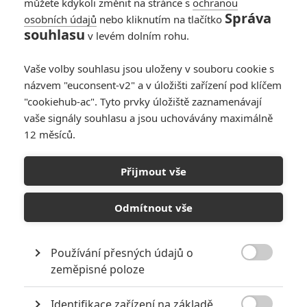
můžete kdykoli změnit na stránce s
ochranou
Správa
osobních údajů
nebo kliknutím na tlačítko
souhlasu
v levém dolním rohu.
PŘIDAT NOVÝ KOMENTÁŘ
Vaše volby souhlasu jsou uloženy v souboru cookie s
názvem "euconsent-v2" a v úložišti zařízení pod klíčem
Pro psaní komentářů, se přihlašte.
"cookiehub-ac". Tyto prvky úložiště zaznamenávají
vaše signály souhlasu a jsou uchovávány maximálně
RECENZE FILMŮ
12 měsíců.
10
Recenze: Zcela výjimečná Gerta
Přijmout vše
Schnirch nebarví hnus českých dějin
narůžovo
Odmítnout vše
5
Recenze: Záhada strašidelného
zámku úroveň štědrovečerních
pohádek nepozvedla
Používání přesných údajů o

zeměpisné poloze
8
Recenze: Občanská válka
Identifikace zařízení na základě