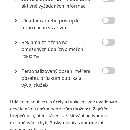
5
zámku úroveň štědrovečerních

aktivně vyžádaných informací
pohádek nepozvedla
8
Recenze: Občanská válka
Ukládání a/nebo přístup k

informacím v zařízení
6
Recenze: Godzilla x Kong: Nové
Reklama založená na
impérium

omezených údajích a měření
reklamy
8
Recenze: Opičí muž
Personalizovaný obsah, měření

obsahu, průzkum publika a
vývoj služeb
POSLEDNÍ KOMENTOVANÉ
Udělením souhlasu s účely a funkcemi zde uvedenými
dáváte nám i našim partnerům možnost: Zajištění
3
ČLÁNEK | 01.08.2026 16:40
bezpečnosti, předcházení a zjišťování podvodů a
Marvel nečekaně zrušil již schválené pokračování
odstraňování chyb, Poskytování a zobrazování
reklamy a obsahu
433