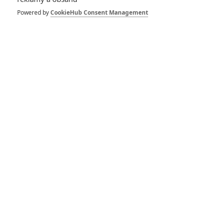
FILM | 01.08.2026 07:11
拆彈專家
Powered by
CookieHub Consent Management
1
ČLÁNEK | 30.07.2026 20:14
Děti krve a kostí: Regulérní trailer představuje akční fantasy
dobrodružství s vůní Afriky
1
ČLÁNEK | 30.07.2026 12:31
Spider-Man: Zbrusu nový den – Podle recenzí máme čekat
překvapivě emotivní a osobní film
1
ČLÁNEK | 30.07.2026 03:42
Velké preview: Odyssea - seznamte se s maximálně nabitým
obsazením