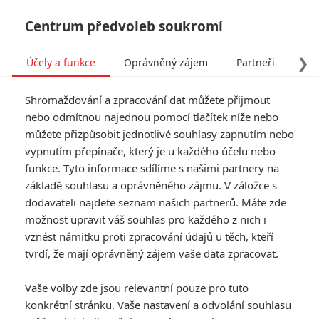
Centrum předvoleb soukromí
❯
Účely a funkce
Oprávněný zájem
Partneři
Pro
Tog
Shromažďování a zpracování dat můžete přijmout
navi
nebo odmítnou najednou pomocí tlačítek níže nebo
můžete přizpůsobit jednotlivé souhlasy zapnutím nebo
Animals in War: Sean Penn
vypnutím přepínače, který je u každého účelu nebo
funkce. Tyto informace sdílíme s našimi partnery na
vystupuje v novém
základě souhlasu a oprávněného zájmu. V záložce s
ukrajinském filmu
dodavateli najdete seznam našich partnerů. Máte zde
možnost upravit váš souhlas pro každého z nich i
vznést námitku proti zpracování údajů u těch, kteří
Napsal:
Michal Janoušek - (Rudmen)
, 12.05.2026 19:00
tvrdí, že mají oprávněný zájem vaše data zpracovat.
KOMENTÁŘE
1
Vaše volby zde jsou relevantní pouze pro tuto
konkrétní stránku. Vaše nastavení a odvolání souhlasu