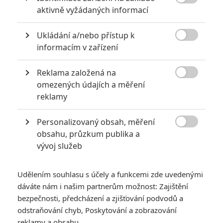
6
impérium

aktivně vyžádaných informací
8
Recenze: Opičí muž
Ukládání a/nebo přístup k

informacím v zařízení
Reklama založená na

omezených údajích a měření
POSLEDNÍ KOMENTOVANÉ
reklamy
3
ČLÁNEK | 01.08.2026 16:40
Personalizovaný obsah, měření
Marvel nečekaně zrušil již schválené pokračování

obsahu, průzkum publika a
vývoj služeb
433
FILM | 01.08.2026 07:11
拆彈專家
Udělením souhlasu s účely a funkcemi zde uvedenými
1
ČLÁNEK | 30.07.2026 20:14
dáváte nám i našim partnerům možnost: Zajištění
Děti krve a kostí: Regulérní trailer představuje akční fantasy
dobrodružství s vůní Afriky
bezpečnosti, předcházení a zjišťování podvodů a
odstraňování chyb, Poskytování a zobrazování
1
ČLÁNEK | 30.07.2026 12:31
reklamy a obsahu