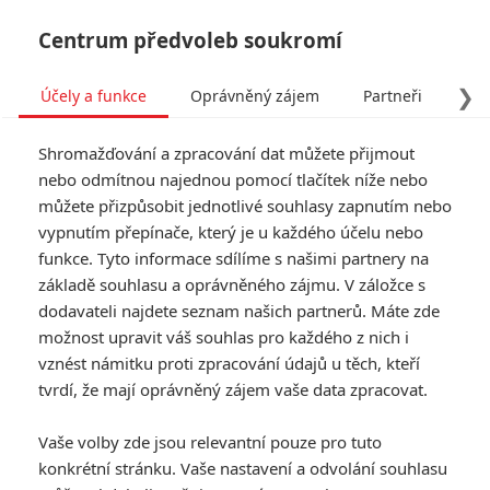
Centrum předvoleb soukromí
❯
Účely a funkce
Oprávněný zájem
Partneři
Pro
Tog
Shromažďování a zpracování dat můžete přijmout
navi
nebo odmítnou najednou pomocí tlačítek níže nebo
můžete přizpůsobit jednotlivé souhlasy zapnutím nebo
Starman: Brendan Fraser v
vypnutím přepínače, který je u každého účelu nebo
funkce. Tyto informace sdílíme s našimi partnery na
nové sci-fi poletí na Mars
základě souhlasu a oprávněného zájmu. V záložce s
dodavateli najdete seznam našich partnerů. Máte zde
Napsal:
Petr Slavík - (Anarvin)
, 09.05.2026 22:53
možnost upravit váš souhlas pro každého z nich i
vznést námitku proti zpracování údajů u těch, kteří
KOMENTÁŘE
0
tvrdí, že mají oprávněný zájem vaše data zpracovat.
Vaše volby zde jsou relevantní pouze pro tuto
konkrétní stránku. Vaše nastavení a odvolání souhlasu