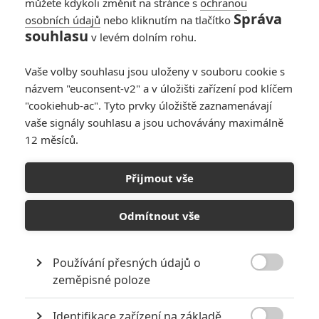
můžete kdykoli změnit na stránce s
ochranou
Správa
osobních údajů
nebo kliknutím na tlačítko
souhlasu
v levém dolním rohu.
PŘIDAT NOVÝ KOMENTÁŘ
Pro psaní komentářů, se přihlašte.
Vaše volby souhlasu jsou uloženy v souboru cookie s
názvem "euconsent-v2" a v úložišti zařízení pod klíčem
"cookiehub-ac". Tyto prvky úložiště zaznamenávají
RECENZE FILMŮ
vaše signály souhlasu a jsou uchovávány maximálně
10
12 měsíců.
Recenze: Zcela výjimečná Gerta
Schnirch nebarví hnus českých dějin
narůžovo
Přijmout vše
5
Recenze: Záhada strašidelného
Odmítnout vše
zámku úroveň štědrovečerních
pohádek nepozvedla
8
Recenze: Občanská válka
Používání přesných údajů o

zeměpisné poloze
Recenze: Godzilla x Kong: Nové
Identifikace zařízení na základě