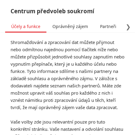
Centrum předvoleb soukromí
❯
Účely a funkce
Oprávněný zájem
Partneři
Pro
Tog
Shromažďování a zpracování dat můžete přijmout
navi
nebo odmítnou najednou pomocí tlačítek níže nebo
můžete přizpůsobit jednotlivé souhlasy zapnutím nebo
Hannibal: Velkolepý válečný
vypnutím přepínače, který je u každého účelu nebo
funkce. Tyto informace sdílíme s našimi partnery na
epos konečně míří před
základě souhlasu a oprávněného zájmu. V záložce s
kamery
dodavateli najdete seznam našich partnerů. Máte zde
možnost upravit váš souhlas pro každého z nich i
vznést námitku proti zpracování údajů u těch, kteří
Napsal:
Petr Slavík - (Anarvin)
, 14.03.2026 06:24
tvrdí, že mají oprávněný zájem vaše data zpracovat.
KOMENTÁŘE
0
Vaše volby zde jsou relevantní pouze pro tuto
konkrétní stránku. Vaše nastavení a odvolání souhlasu