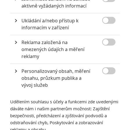

aktivně vyžádaných informací
6
Recenze: Godzilla x Kong: Nové
impérium
Ukládání a/nebo přístup k

informacím v zařízení
8
Recenze: Opičí muž
Reklama založená na

omezených údajích a měření
reklamy
POSLEDNÍ KOMENTOVANÉ
Personalizovaný obsah, měření

obsahu, průzkum publika a
3
ČLÁNEK | 01.08.2026 16:40
vývoj služeb
Marvel nečekaně zrušil již schválené pokračování
433
FILM | 01.08.2026 07:11
Udělením souhlasu s účely a funkcemi zde uvedenými
拆彈專家
dáváte nám i našim partnerům možnost: Zajištění
1
bezpečnosti, předcházení a zjišťování podvodů a
ČLÁNEK | 30.07.2026 20:14
Děti krve a kostí: Regulérní trailer představuje akční fantasy
odstraňování chyb, Poskytování a zobrazování
dobrodružství s vůní Afriky
reklamy a obsahu