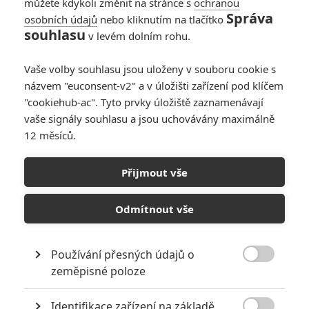
můžete kdykoli změnit na stránce s
ochranou
Správa
osobních údajů
nebo kliknutím na tlačítko
souhlasu
v levém dolním rohu.
PŘIDAT NOVÝ KOMENTÁŘ
Vaše volby souhlasu jsou uloženy v souboru cookie s
názvem "euconsent-v2" a v úložišti zařízení pod klíčem
Pro psaní komentářů, se přihlašte.
"cookiehub-ac". Tyto prvky úložiště zaznamenávají
vaše signály souhlasu a jsou uchovávány maximálně
RECENZE FILMŮ
12 měsíců.
10
Recenze: Zcela výjimečná Gerta
Přijmout vše
Schnirch nebarví hnus českých dějin
narůžovo
Odmítnout vše
5
Recenze: Záhada strašidelného
zámku úroveň štědrovečerních
pohádek nepozvedla
Používání přesných údajů o

zeměpisné poloze
8
Recenze: Občanská válka
Identifikace zařízení na základě