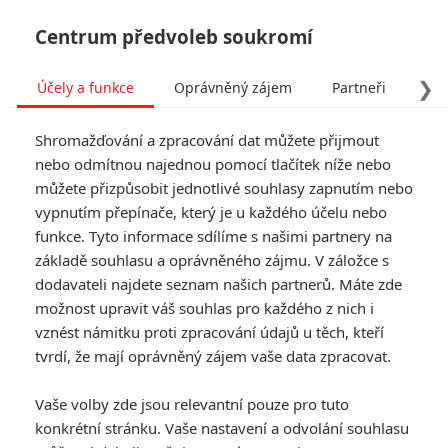
Centrum předvoleb soukromí
❯
Účely a funkce
Oprávněný zájem
Partneři
Pro
Tog
Shromažďování a zpracování dat můžete přijmout
navi
nebo odmítnou najednou pomocí tlačítek níže nebo
můžete přizpůsobit jednotlivé souhlasy zapnutím nebo
Zemřel Robert Carradine ze
vypnutím přepínače, který je u každého účelu nebo
funkce. Tyto informace sdílíme s našimi partnery na
známé herecké rodiny
základě souhlasu a oprávněného zájmu. V záložce s
dodavateli najdete seznam našich partnerů. Máte zde
Napsal:
Michal Janoušek - (Rudmen)
, 25.02.2026 15:44
možnost upravit váš souhlas pro každého z nich i
vznést námitku proti zpracování údajů u těch, kteří
KOMENTÁŘE
0
tvrdí, že mají oprávněný zájem vaše data zpracovat.
Vaše volby zde jsou relevantní pouze pro tuto
konkrétní stránku. Vaše nastavení a odvolání souhlasu