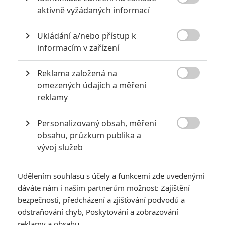
6
impérium

aktivně vyžádaných informací
8
Recenze: Opičí muž
Ukládání a/nebo přístup k

informacím v zařízení
Reklama založená na

omezených údajích a měření
POSLEDNÍ KOMENTOVANÉ
reklamy
3
ČLÁNEK | 01.08.2026 16:40
Personalizovaný obsah, měření
Marvel nečekaně zrušil již schválené pokračování

obsahu, průzkum publika a
vývoj služeb
433
FILM | 01.08.2026 07:11
拆彈專家
Udělením souhlasu s účely a funkcemi zde uvedenými
1
ČLÁNEK | 30.07.2026 20:14
dáváte nám i našim partnerům možnost: Zajištění
Děti krve a kostí: Regulérní trailer představuje akční fantasy
dobrodružství s vůní Afriky
bezpečnosti, předcházení a zjišťování podvodů a
odstraňování chyb, Poskytování a zobrazování
1
ČLÁNEK | 30.07.2026 12:31
reklamy a obsahu