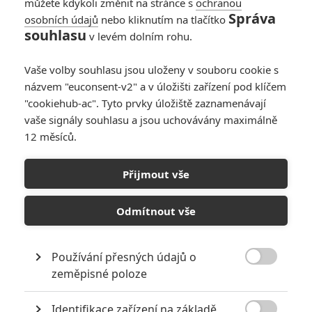
můžete kdykoli změnit na stránce s
ochranou
Správa
osobních údajů
nebo kliknutím na tlačítko
souhlasu
v levém dolním rohu.
PŘIDAT NOVÝ KOMENTÁŘ
Pro psaní komentářů, se přihlašte.
Vaše volby souhlasu jsou uloženy v souboru cookie s
názvem "euconsent-v2" a v úložišti zařízení pod klíčem
"cookiehub-ac". Tyto prvky úložiště zaznamenávají
RECENZE FILMŮ
vaše signály souhlasu a jsou uchovávány maximálně
10
12 měsíců.
Recenze: Zcela výjimečná Gerta
Schnirch nebarví hnus českých dějin
narůžovo
Přijmout vše
5
Recenze: Záhada strašidelného
Odmítnout vše
zámku úroveň štědrovečerních
pohádek nepozvedla
8
Recenze: Občanská válka
Používání přesných údajů o

zeměpisné poloze
Recenze: Godzilla x Kong: Nové
Identifikace zařízení na základě