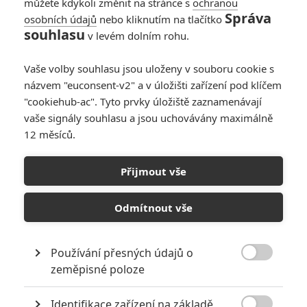
můžete kdykoli změnit na stránce s
ochranou
Správa
osobních údajů
nebo kliknutím na tlačítko
souhlasu
v levém dolním rohu.
Vaše volby souhlasu jsou uloženy v souboru cookie s
názvem "euconsent-v2" a v úložišti zařízení pod klíčem
PŘIDAT NOVÝ KOMENTÁŘ
"cookiehub-ac". Tyto prvky úložiště zaznamenávají
Pro psaní komentářů, se přihlašte.
vaše signály souhlasu a jsou uchovávány maximálně
12 měsíců.
RECENZE FILMŮ
Přijmout vše
10
Recenze: Zcela výjimečná Gerta
Schnirch nebarví hnus českých dějin
Odmítnout vše
narůžovo
5
Recenze: Záhada strašidelného
Používání přesných údajů o
zámku úroveň štědrovečerních

zeměpisné poloze
pohádek nepozvedla
Recenze: Občanská válka
Identifikace zařízení na základě