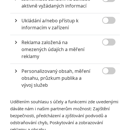
8

aktivně vyžádaných informací
6
Recenze: Godzilla x Kong: Nové
Ukládání a/nebo přístup k
impérium

informacím v zařízení
8
Recenze: Opičí muž
Reklama založená na

omezených údajích a měření
reklamy
Personalizovaný obsah, měření
POSLEDNÍ KOMENTOVANÉ

obsahu, průzkum publika a
vývoj služeb
3
ČLÁNEK | 01.08.2026 16:40
Marvel nečekaně zrušil již schválené pokračování
Udělením souhlasu s účely a funkcemi zde uvedenými
433
dáváte nám i našim partnerům možnost: Zajištění
FILM | 01.08.2026 07:11
拆彈專家
bezpečnosti, předcházení a zjišťování podvodů a
odstraňování chyb, Poskytování a zobrazování
1
ČLÁNEK | 30.07.2026 20:14
reklamy a obsahu