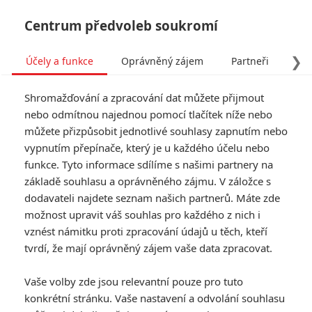
Centrum předvoleb soukromí
❯
Účely a funkce
Oprávněný zájem
Partneři
Pro
Tog
Shromažďování a zpracování dat můžete přijmout
navi
nebo odmítnou najednou pomocí tlačítek níže nebo
můžete přizpůsobit jednotlivé souhlasy zapnutím nebo
The Dutchman: Nevěrný
vypnutím přepínače, který je u každého účelu nebo
funkce. Tyto informace sdílíme s našimi partnery na
románek uvrhne manžela
základě souhlasu a oprávněného zájmu. V záložce s
do manipulativní sítě
dodavateli najdete seznam našich partnerů. Máte zde
možnost upravit váš souhlas pro každého z nich i
vzrušení
vznést námitku proti zpracování údajů u těch, kteří
tvrdí, že mají oprávněný zájem vaše data zpracovat.
Napsal:
Michal Janoušek - (Rudmen)
, 29.11.2025 20:07
Vaše volby zde jsou relevantní pouze pro tuto
KOMENTÁŘE
0
konkrétní stránku. Vaše nastavení a odvolání souhlasu