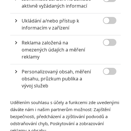

aktivně vyžádaných informací
6
Recenze: Godzilla x Kong: Nové
impérium
Ukládání a/nebo přístup k

informacím v zařízení
8
Recenze: Opičí muž
Reklama založená na

omezených údajích a měření
reklamy
POSLEDNÍ KOMENTOVANÉ
Personalizovaný obsah, měření

obsahu, průzkum publika a
3
ČLÁNEK | 01.08.2026 16:40
vývoj služeb
Marvel nečekaně zrušil již schválené pokračování
433
FILM | 01.08.2026 07:11
Udělením souhlasu s účely a funkcemi zde uvedenými
拆彈專家
dáváte nám i našim partnerům možnost: Zajištění
1
bezpečnosti, předcházení a zjišťování podvodů a
ČLÁNEK | 30.07.2026 20:14
Děti krve a kostí: Regulérní trailer představuje akční fantasy
odstraňování chyb, Poskytování a zobrazování
dobrodružství s vůní Afriky
reklamy a obsahu