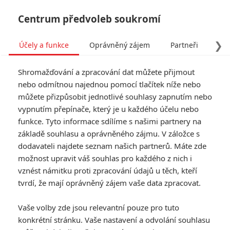
Centrum předvoleb soukromí
❯
Účely a funkce
Oprávněný zájem
Partneři
Pro
Tog
Shromažďování a zpracování dat můžete přijmout
navi
nebo odmítnou najednou pomocí tlačítek níže nebo
můžete přizpůsobit jednotlivé souhlasy zapnutím nebo
Norimberk: Russell Crowe
vypnutím přepínače, který je u každého účelu nebo
funkce. Tyto informace sdílíme s našimi partnery na
jako Göring sklízí chválu, je
základě souhlasu a oprávněného zájmu. V záložce s
tu další upoutávka
dodavateli najdete seznam našich partnerů. Máte zde
možnost upravit váš souhlas pro každého z nich i
vznést námitku proti zpracování údajů u těch, kteří
Napsal:
Michal Janoušek - (Rudmen)
, 19.11.2025 18:08
tvrdí, že mají oprávněný zájem vaše data zpracovat.
KOMENTÁŘE
0
Vaše volby zde jsou relevantní pouze pro tuto
konkrétní stránku. Vaše nastavení a odvolání souhlasu