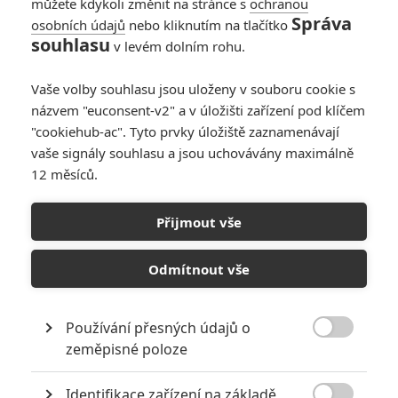
můžete kdykoli změnit na stránce s
ochranou
Správa
osobních údajů
nebo kliknutím na tlačítko
souhlasu
v levém dolním rohu.
PŘIDAT NOVÝ KOMENTÁŘ
Vaše volby souhlasu jsou uloženy v souboru cookie s
názvem "euconsent-v2" a v úložišti zařízení pod klíčem
Pro psaní komentářů, se přihlašte.
"cookiehub-ac". Tyto prvky úložiště zaznamenávají
vaše signály souhlasu a jsou uchovávány maximálně
RECENZE FILMŮ
12 měsíců.
10
Recenze: Zcela výjimečná Gerta
Přijmout vše
Schnirch nebarví hnus českých dějin
narůžovo
Odmítnout vše
5
Recenze: Záhada strašidelného
zámku úroveň štědrovečerních
pohádek nepozvedla
Používání přesných údajů o

zeměpisné poloze
8
Recenze: Občanská válka
Identifikace zařízení na základě