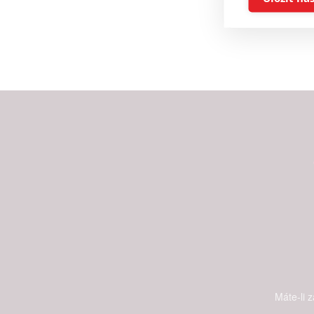
Reklam
Person
služeb
Udělením sou
možnost: Zaji
Poskytování 
Máte-li 