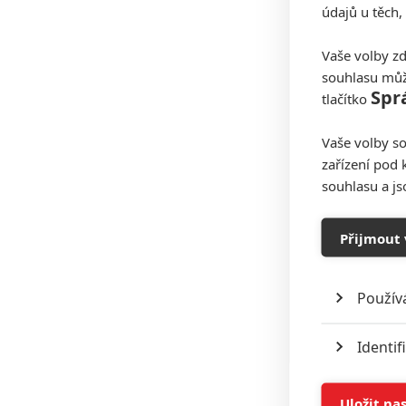
údajů u těch,
Vaše volby zd
souhlasu můž
Spr
tlačítko
Vaše volby so
zařízení pod 
souhlasu a j
Přijmout 
Použív
Identif
Ukládán
Uložit na