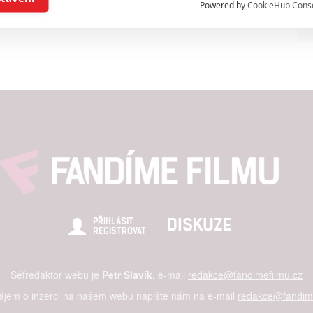
Powered by
CookieHub Cons
a založená na omezených údajích a měření reklamy
alizovaný obsah, měření obsahu, průzkum publika a vývoj
hlasu s účely a funkcemi zde uvedenými dáváte nám i našim pa
štění bezpečnosti, předcházení a zjišťování podvodů a odstraňov
a zobrazování reklamy a obsahu
DISKUZE
PŘIHLÁSIT
REGISTROVAT
Šéfredaktor webu je
Petr Slavík
, e-mail
redakce@fandimefilmu.cz
zájem o inzerci na našem webu napište nám na e-mail
redakce@fandime