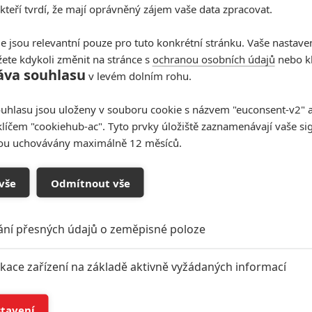
 kteří tvrdí, že mají oprávněný zájem vaše data zpracovat.
e jsou relevantní pouze pro tuto konkrétní stránku. Vaše nastave
ete kdykoli změnit na stránce s
ochranou osobních údajů
nebo kl
áva souhlasu
v levém dolním rohu.
uhlasu jsou uloženy v souboru cookie s názvem "euconsent-v2" a 
klíčem "cookiehub-ac". Tyto prvky úložiště zaznamenávají vaše si
sou uchovávány maximálně 12 měsíců.
vše
Odmítnout vše
ání přesných údajů o zeměpisné poloze
ikace zařízení na základě aktivně vyžádaných informací
í a/nebo přístup k informacím v zařízení
stavení