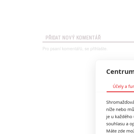
PŘIDAT NOVÝ KOMENTÁŘ
Pro psaní komentářů, se přihlašte.
Centrum
Účely a fu
Shromažďován
níže nebo mů
je u každého 
souhlasu a op
Máte zde možn