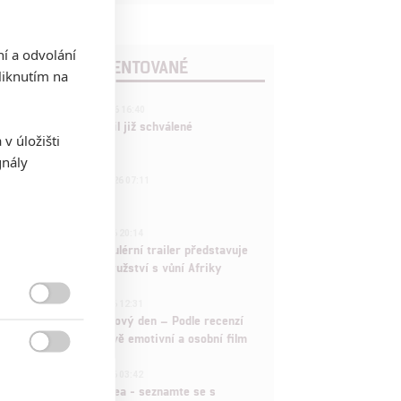
ní a odvolání
POSLEDNÍ KOMENTOVANÉ
iknutím na
3
ČLÁNEK | 01.08.2026 16:40
Marvel nečekaně zrušil již schválené
v úložišti
pokračování
gnály
433
FILM | 01.08.2026 07:11
拆彈專家
1
ČLÁNEK | 30.07.2026 20:14
Děti krve a kostí: Regulérní trailer představuje
akční fantasy dobrodružství s vůní Afriky
1
ČLÁNEK | 30.07.2026 12:31

Spider-Man: Zbrusu nový den – Podle recenzí
máme čekat překvapivě emotivní a osobní film

1
ČLÁNEK | 30.07.2026 03:42
Velké preview: Odyssea - seznamte se s