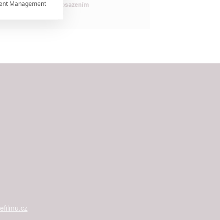
ent Management

maximálně nabitým obsazením


rtnerům
ání chyb,
filmu.cz