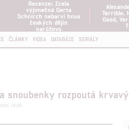
Recenze: Zcela
Alexand
výjimečná Gerta
Terrible, 
Schnirch nebarví hnus
Good, Ve
českých dějin
T
narůžovo
ZE
ČLÁNKY
VIDEA
DATABÁZE
SERIÁLY
da snoubenky rozpoutá krvav
.2025 19:09