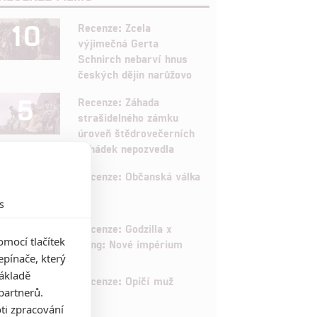
10
Recenze: Zcela
výjimečná Gerta
Schnirch nebarví hnus
českých dějin narůžovo
5
Recenze: Záhada
strašidelného zámku
úroveň štědrovečerních
pohádek nepozvedla
8
Recenze: Občanská válka
s
6
Recenze: Godzilla x
mocí tlačítek
Kong: Nové impérium
pínače, který
základě
8
Recenze: Opičí muž
partnerů.
ti zpracování