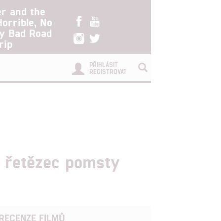
er and the
Horrible, No
ry Bad Road
rip
PŘIHLÁSIT
REGISTROVAT
ý řetězec pomsty
RECENZE FILMŮ