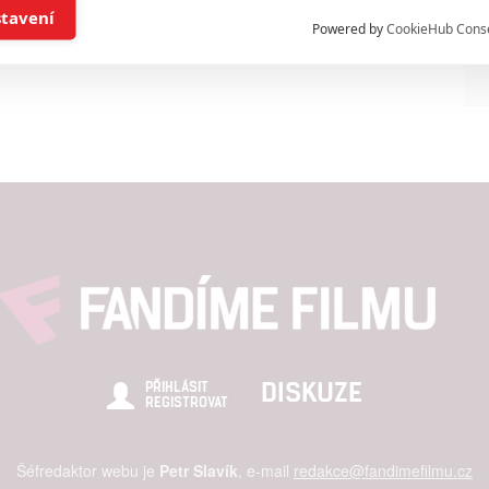
í a/nebo přístup k informacím v zařízení
stavení
Powered by
CookieHub Cons
a založená na omezených údajích a měření reklamy
alizovaný obsah, měření obsahu, průzkum publika a vývoj
hlasu s účely a funkcemi zde uvedenými dáváte nám i našim pa
štění bezpečnosti, předcházení a zjišťování podvodů a odstraňov
a zobrazování reklamy a obsahu
DISKUZE
PŘIHLÁSIT
REGISTROVAT
Šéfredaktor webu je
Petr Slavík
, e-mail
redakce@fandimefilmu.cz