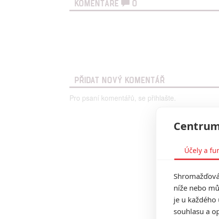
KOMENTÁŘE
0
PŘIDAT NOVÝ KOMENTÁŘ
Pro psaní komentářů, se přihlašte.
Centrum
Účely a fu
Shromažďován
níže nebo mů
je u každého 
souhlasu a op