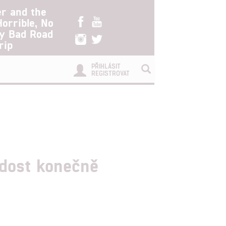
er and the
Horrible, No
ry Bad Road
rip
PŘIHLÁSIT
REGISTROVAT
adost konečně