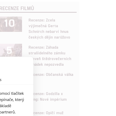
RECENZE FILMŮ
10
Recenze: Zcela
výjimečná Gerta
Schnirch nebarví hnus
českých dějin narůžovo
5
Recenze: Záhada
strašidelného zámku
úroveň štědrovečerních
pohádek nepozvedla
8
Recenze: Občanská válka
s
6
mocí tlačítek
Recenze: Godzilla x
Kong: Nové impérium
pínače, který
základě
8
partnerů.
Recenze: Opičí muž