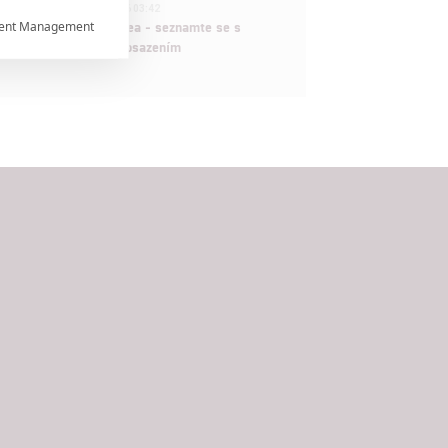
1
ČLÁNEK | 30.07.2026 03:42
ent Management
Velké preview: Odyssea - seznamte se s

maximálně nabitým obsazením


rtnerům
ání chyb,