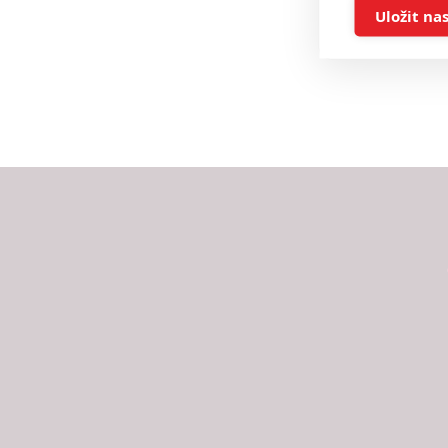
Ukládán
Uložit na
Reklam
Person
služeb
Udělením sou
možnost: Zaji
Poskytování 