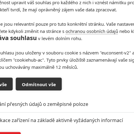
ost upravit váš souhlas pro každého z nich i vznést námitku pro
 kteří tvrdí, že mají oprávněný zájem vaše data zpracovat.
e jsou relevantní pouze pro tuto konkrétní stránku. Vaše nastave
ete kdykoli změnit na stránce s
ochranou osobních údajů
nebo kl
áva souhlasu
v levém dolním rohu.
uhlasu jsou uloženy v souboru cookie s názvem "euconsent-v2" a 
klíčem "cookiehub-ac". Tyto prvky úložiště zaznamenávají vaše si
sou uchovávány maximálně 12 měsíců.
vše
Odmítnout vše
ání přesných údajů o zeměpisné poloze
ikace zařízení na základě aktivně vyžádaných informací