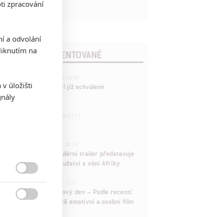
ti zpracování
ní a odvolání
iknutím na
POSLEDNÍ KOMENTOVANÉ
3
ČLÁNEK | 01.08.2026 16:40
v úložišti
Marvel nečekaně zrušil již schválené
gnály
pokračování
433
FILM | 01.08.2026 07:11
拆彈專家
1
ČLÁNEK | 30.07.2026 20:14
Děti krve a kostí: Regulérní trailer představuje
akční fantasy dobrodružství s vůní Afriky

1
ČLÁNEK | 30.07.2026 12:31
Spider-Man: Zbrusu nový den – Podle recenzí
máme čekat překvapivě emotivní a osobní film
