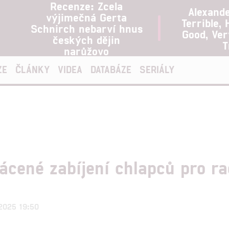
Recenze: Zcela
Alexand
výjimečná Gerta
Terrible, 
Schnirch nebarví hnus
Good, Ve
českých dějin
T
narůžovo
ZE
ČLÁNKY
VIDEA
DATABÁZE
SERIÁLY
ácené zabíjení chlapců pro r
.2025 19:50