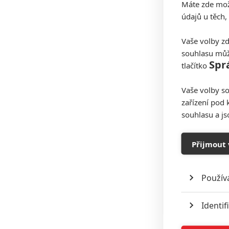
Máte zde možn
údajů u těch,
Vaše volby zd
souhlasu můž
Spr
tlačítko
Vaše volby so
zařízení pod 
souhlasu a j
Přijmout 
Použív
Identif