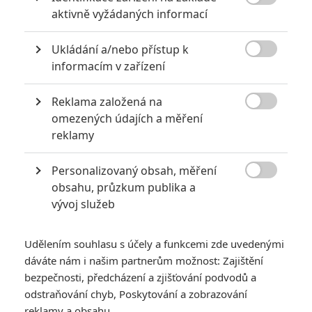
6
impérium

aktivně vyžádaných informací
8
Recenze: Opičí muž
Ukládání a/nebo přístup k

informacím v zařízení
Reklama založená na

omezených údajích a měření
POSLEDNÍ KOMENTOVANÉ
reklamy
3
ČLÁNEK | 01.08.2026 16:40
Personalizovaný obsah, měření
Marvel nečekaně zrušil již schválené pokračování

obsahu, průzkum publika a
vývoj služeb
433
FILM | 01.08.2026 07:11
拆彈專家
Udělením souhlasu s účely a funkcemi zde uvedenými
1
ČLÁNEK | 30.07.2026 20:14
dáváte nám i našim partnerům možnost: Zajištění
Děti krve a kostí: Regulérní trailer představuje akční fantasy
dobrodružství s vůní Afriky
bezpečnosti, předcházení a zjišťování podvodů a
odstraňování chyb, Poskytování a zobrazování
1
ČLÁNEK | 30.07.2026 12:31
reklamy a obsahu