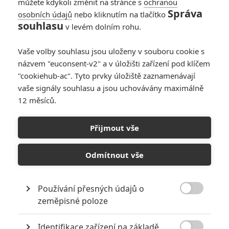
můžete kdykoli změnit na stránce s
ochranou
Správa
osobních údajů
nebo kliknutím na tlačítko
souhlasu
v levém dolním rohu.
PŘIDAT NOVÝ KOMENTÁŘ
Pro psaní komentářů, se přihlašte.
Vaše volby souhlasu jsou uloženy v souboru cookie s
názvem "euconsent-v2" a v úložišti zařízení pod klíčem
"cookiehub-ac". Tyto prvky úložiště zaznamenávají
RECENZE FILMŮ
vaše signály souhlasu a jsou uchovávány maximálně
10
12 měsíců.
Recenze: Zcela výjimečná Gerta
Schnirch nebarví hnus českých dějin
narůžovo
Přijmout vše
5
Recenze: Záhada strašidelného
Odmítnout vše
zámku úroveň štědrovečerních
pohádek nepozvedla
8
Recenze: Občanská válka
Používání přesných údajů o

zeměpisné poloze
Recenze: Godzilla x Kong: Nové
Identifikace zařízení na základě