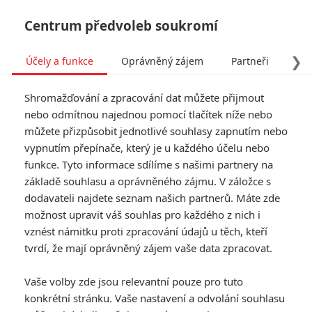
Centrum předvoleb soukromí
❯
Účely a funkce
Oprávněný zájem
Partneři
Pro
Tog
Shromažďování a zpracování dat můžete přijmout
navi
nebo odmítnou najednou pomocí tlačítek níže nebo
můžete přizpůsobit jednotlivé souhlasy zapnutím nebo
Deset nejočekávanějších
vypnutím přepínače, který je u každého účelu nebo
funkce. Tyto informace sdílíme s našimi partnery na
filmů podzimu podle diváků
základě souhlasu a oprávněného zájmu. V záložce s
dodavateli najdete seznam našich partnerů. Máte zde
Napsal:
Petr Slavík - (Anarvin)
, 21.08.2025 19:12
možnost upravit váš souhlas pro každého z nich i
vznést námitku proti zpracování údajů u těch, kteří
KOMENTÁŘE
0
tvrdí, že mají oprávněný zájem vaše data zpracovat.
Vaše volby zde jsou relevantní pouze pro tuto
konkrétní stránku. Vaše nastavení a odvolání souhlasu