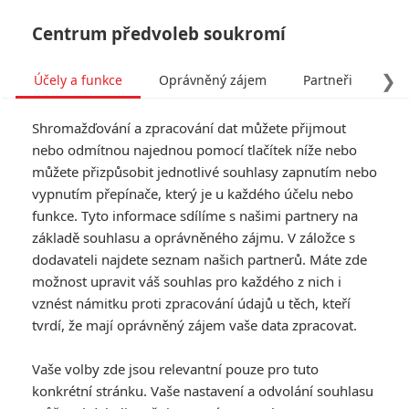
Centrum předvoleb soukromí
❯
Účely a funkce
Oprávněný zájem
Partneři
Pro
Tog
Shromažďování a zpracování dat můžete přijmout
navi
nebo odmítnou najednou pomocí tlačítek níže nebo
můžete přizpůsobit jednotlivé souhlasy zapnutím nebo
Box Office: Zájem o Marvel
vypnutím přepínače, který je u každého účelu nebo
funkce. Tyto informace sdílíme s našimi partnery na
se v kinech dál rozplývá
základě souhlasu a oprávněného zájmu. V záložce s
dodavateli najdete seznam našich partnerů. Máte zde
Napsal:
Petr Slavík - (Anarvin)
, 04.08.2025 06:00
možnost upravit váš souhlas pro každého z nich i
vznést námitku proti zpracování údajů u těch, kteří
KOMENTÁŘE
4
tvrdí, že mají oprávněný zájem vaše data zpracovat.
Vaše volby zde jsou relevantní pouze pro tuto
konkrétní stránku. Vaše nastavení a odvolání souhlasu
iXtreme
| 2025-08-05 23:18:15 |
0
0