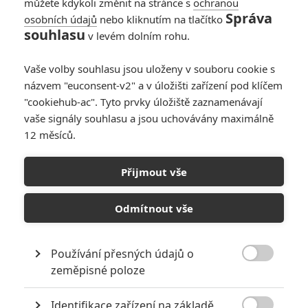
můžete kdykoli změnit na stránce s
ochranou
Správa
osobních údajů
nebo kliknutím na tlačítko
souhlasu
v levém dolním rohu.
PŘIDAT NOVÝ KOMENTÁŘ
Pro psaní komentářů, se přihlašte.
Vaše volby souhlasu jsou uloženy v souboru cookie s
názvem "euconsent-v2" a v úložišti zařízení pod klíčem
"cookiehub-ac". Tyto prvky úložiště zaznamenávají
RECENZE FILMŮ
vaše signály souhlasu a jsou uchovávány maximálně
10
12 měsíců.
Recenze: Zcela výjimečná Gerta
Schnirch nebarví hnus českých dějin
narůžovo
Přijmout vše
5
Recenze: Záhada strašidelného
Odmítnout vše
zámku úroveň štědrovečerních
pohádek nepozvedla
8
Recenze: Občanská válka
Používání přesných údajů o

zeměpisné poloze
Recenze: Godzilla x Kong: Nové
Identifikace zařízení na základě