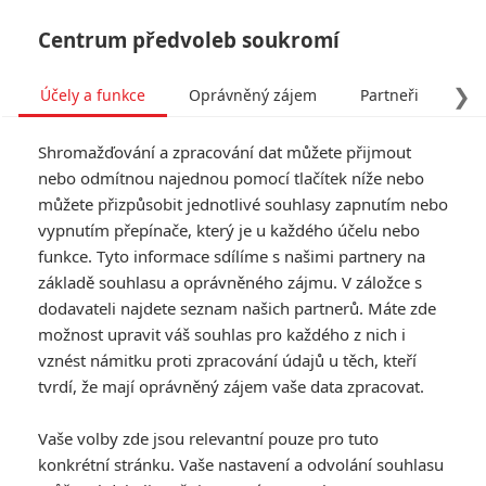
Centrum předvoleb soukromí
❯
Účely a funkce
Oprávněný zájem
Partneři
Pro
Tog
Shromažďování a zpracování dat můžete přijmout
navi
nebo odmítnou najednou pomocí tlačítek níže nebo
můžete přizpůsobit jednotlivé souhlasy zapnutím nebo
Snoop Dogg: Slavný rapper
vypnutím přepínače, který je u každého účelu nebo
funkce. Tyto informace sdílíme s našimi partnery na
dostane životopisný film
základě souhlasu a oprávněného zájmu. V záložce s
dodavateli najdete seznam našich partnerů. Máte zde
Napsal:
Michal Janoušek - (Rudmen)
, 09.07.2025 20:02
možnost upravit váš souhlas pro každého z nich i
vznést námitku proti zpracování údajů u těch, kteří
KOMENTÁŘE
0
tvrdí, že mají oprávněný zájem vaše data zpracovat.
Vaše volby zde jsou relevantní pouze pro tuto
konkrétní stránku. Vaše nastavení a odvolání souhlasu