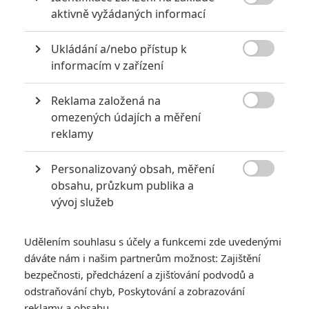
6
impérium

aktivně vyžádaných informací
8
Recenze: Opičí muž
Ukládání a/nebo přístup k

informacím v zařízení
Reklama založená na

omezených údajích a měření
POSLEDNÍ KOMENTOVANÉ
reklamy
3
ČLÁNEK | 01.08.2026 16:40
Personalizovaný obsah, měření
Marvel nečekaně zrušil již schválené pokračování

obsahu, průzkum publika a
vývoj služeb
433
FILM | 01.08.2026 07:11
拆彈專家
Udělením souhlasu s účely a funkcemi zde uvedenými
1
ČLÁNEK | 30.07.2026 20:14
dáváte nám i našim partnerům možnost: Zajištění
Děti krve a kostí: Regulérní trailer představuje akční fantasy
dobrodružství s vůní Afriky
bezpečnosti, předcházení a zjišťování podvodů a
odstraňování chyb, Poskytování a zobrazování
1
ČLÁNEK | 30.07.2026 12:31
reklamy a obsahu