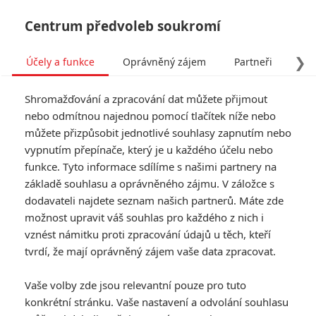
Centrum předvoleb soukromí
❯
Účely a funkce
Oprávněný zájem
Partneři
Pro
Tog
Shromažďování a zpracování dat můžete přijmout
navi
nebo odmítnou najednou pomocí tlačítek níže nebo
můžete přizpůsobit jednotlivé souhlasy zapnutím nebo
Nebezpečné sny: Jessica
vypnutím přepínače, který je u každého účelu nebo
funkce. Tyto informace sdílíme s našimi partnery na
Chastain si začne vášnivý
základě souhlasu a oprávněného zájmu. V záložce s
románek s mladým
dodavateli najdete seznam našich partnerů. Máte zde
možnost upravit váš souhlas pro každého z nich i
tanečníkem
vznést námitku proti zpracování údajů u těch, kteří
tvrdí, že mají oprávněný zájem vaše data zpracovat.
Napsal:
Michal Janoušek - (Rudmen)
, 07.07.2025 06:00
Vaše volby zde jsou relevantní pouze pro tuto
KOMENTÁŘE
0
konkrétní stránku. Vaše nastavení a odvolání souhlasu