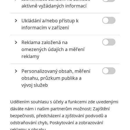
8

aktivně vyžádaných informací
6
Recenze: Godzilla x Kong: Nové
Ukládání a/nebo přístup k
impérium

informacím v zařízení
8
Recenze: Opičí muž
Reklama založená na

omezených údajích a měření
reklamy
Personalizovaný obsah, měření
POSLEDNÍ KOMENTOVANÉ

obsahu, průzkum publika a
vývoj služeb
3
ČLÁNEK | 01.08.2026 16:40
Marvel nečekaně zrušil již schválené pokračování
Udělením souhlasu s účely a funkcemi zde uvedenými
433
dáváte nám i našim partnerům možnost: Zajištění
FILM | 01.08.2026 07:11
拆彈專家
bezpečnosti, předcházení a zjišťování podvodů a
odstraňování chyb, Poskytování a zobrazování
1
ČLÁNEK | 30.07.2026 20:14
reklamy a obsahu