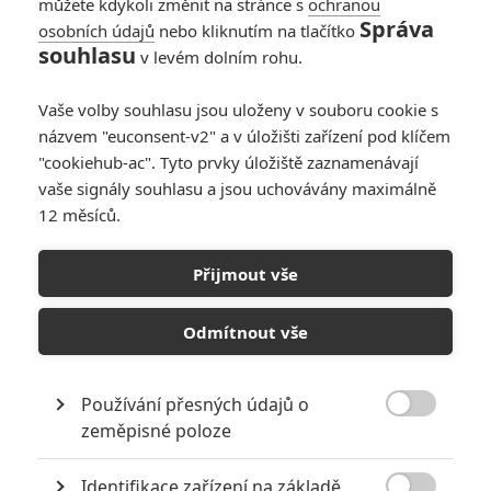
můžete kdykoli změnit na stránce s
ochranou
Správa
osobních údajů
nebo kliknutím na tlačítko
souhlasu
v levém dolním rohu.
Vaše volby souhlasu jsou uloženy v souboru cookie s
názvem "euconsent-v2" a v úložišti zařízení pod klíčem
PŘIDAT NOVÝ KOMENTÁŘ
"cookiehub-ac". Tyto prvky úložiště zaznamenávají
Pro psaní komentářů, se přihlašte.
vaše signály souhlasu a jsou uchovávány maximálně
12 měsíců.
RECENZE FILMŮ
Přijmout vše
10
Recenze: Zcela výjimečná Gerta
Schnirch nebarví hnus českých dějin
Odmítnout vše
narůžovo
5
Recenze: Záhada strašidelného
Používání přesných údajů o
zámku úroveň štědrovečerních

zeměpisné poloze
pohádek nepozvedla
Recenze: Občanská válka
Identifikace zařízení na základě