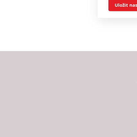
Ukládán
Uložit na
Reklam
Person
služeb
Udělením sou
možnost: Zaji
Poskytování 