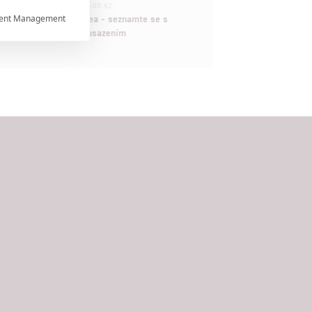
1
ČLÁNEK | 30.07.2026 03:42
ent Management
Velké preview: Odyssea - seznamte se s

maximálně nabitým obsazením


rtnerům
ání chyb,