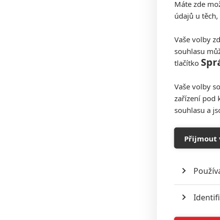
Máte zde možn
údajů u těch,
Vaše volby zd
souhlasu můž
Spr
tlačítko
Vaše volby so
zařízení pod 
souhlasu a j
Přijmout 
Použív
Identif