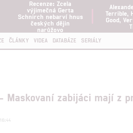
Recenze: Zcela
Alexand
výjimečná Gerta
Terrible, 
Schnirch nebarví hnus
Good, Ve
českých dějin
T
narůžovo
ZE
ČLÁNKY
VIDEA
DATABÁZE
SERIÁLY
 – Maskovaní zabijáci mají z p
 16:44