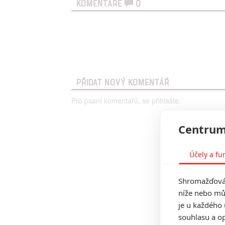
KOMENTÁŘE
0
PŘIDAT NOVÝ KOMENTÁŘ
Pro psaní komentářů, se přihlašte.
Centrum
Účely a fu
Shromažďován
níže nebo mů
je u každého 
souhlasu a op