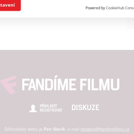
í a/nebo přístup k informacím v zařízení
stavení
Powered by
CookieHub Cons
a založená na omezených údajích a měření reklamy
alizovaný obsah, měření obsahu, průzkum publika a vývoj
hlasu s účely a funkcemi zde uvedenými dáváte nám i našim pa
štění bezpečnosti, předcházení a zjišťování podvodů a odstraňov
a zobrazování reklamy a obsahu
DISKUZE
PŘIHLÁSIT
REGISTROVAT
Šéfredaktor webu je
Petr Slavík
, e-mail
redakce@fandimefilmu.cz