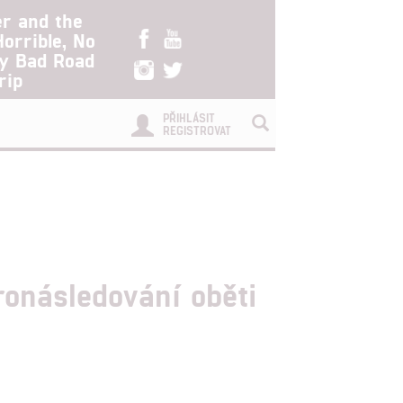
er and the
Horrible, No
ry Bad Road
rip
PŘIHLÁSIT
REGISTROVAT
ronásledování oběti