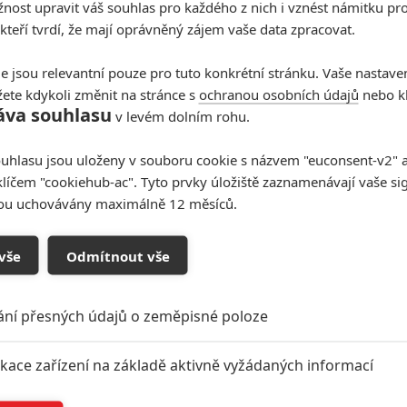
ost upravit váš souhlas pro každého z nich i vznést námitku pro
 kteří tvrdí, že mají oprávněný zájem vaše data zpracovat.
e jsou relevantní pouze pro tuto konkrétní stránku. Vaše nastave
ete kdykoli změnit na stránce s
ochranou osobních údajů
nebo kl
áva souhlasu
v levém dolním rohu.
uhlasu jsou uloženy v souboru cookie s názvem "euconsent-v2" a 
klíčem "cookiehub-ac". Tyto prvky úložiště zaznamenávají vaše si
sou uchovávány maximálně 12 měsíců.
vše
Odmítnout vše
ání přesných údajů o zeměpisné poloze
ikace zařízení na základě aktivně vyžádaných informací