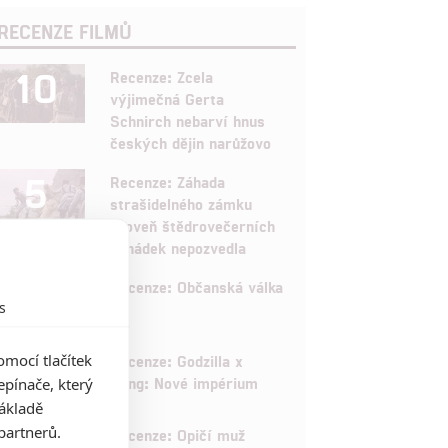
RECENZE FILMŮ
10
Recenze: Zcela
výjimečná Gerta
Schnirch nebarví hnus
českých dějin narůžovo
5
Recenze: Záhada
strašidelného zámku
úroveň štědrovečerních
pohádek nepozvedla
8
Recenze: Občanská válka
s
6
mocí tlačítek
Recenze: Godzilla x
Kong: Nové impérium
pínače, který
základě
8
partnerů.
Recenze: Opičí muž