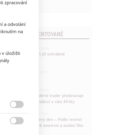
ti zpracování
ní a odvolání
iknutím na
POSLEDNÍ KOMENTOVANÉ
3
ČLÁNEK | 01.08.2026 16:40
v úložišti
Marvel nečekaně zrušil již schválené
gnály
pokračování
433
FILM | 01.08.2026 07:11
拆彈專家
1
ČLÁNEK | 30.07.2026 20:14
Děti krve a kostí: Regulérní trailer představuje
akční fantasy dobrodružství s vůní Afriky

1
ČLÁNEK | 30.07.2026 12:31
Spider-Man: Zbrusu nový den – Podle recenzí
máme čekat překvapivě emotivní a osobní film
