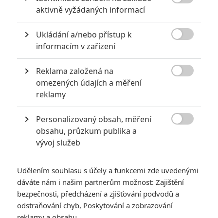

aktivně vyžádaných informací
6
Recenze: Godzilla x Kong: Nové
impérium
Ukládání a/nebo přístup k

informacím v zařízení
8
Recenze: Opičí muž
Reklama založená na

omezených údajích a měření
reklamy
POSLEDNÍ KOMENTOVANÉ
Personalizovaný obsah, měření

obsahu, průzkum publika a
3
ČLÁNEK | 01.08.2026 16:40
vývoj služeb
Marvel nečekaně zrušil již schválené pokračování
433
FILM | 01.08.2026 07:11
Udělením souhlasu s účely a funkcemi zde uvedenými
拆彈專家
dáváte nám i našim partnerům možnost: Zajištění
1
bezpečnosti, předcházení a zjišťování podvodů a
ČLÁNEK | 30.07.2026 20:14
Děti krve a kostí: Regulérní trailer představuje akční fantasy
odstraňování chyb, Poskytování a zobrazování
dobrodružství s vůní Afriky
reklamy a obsahu