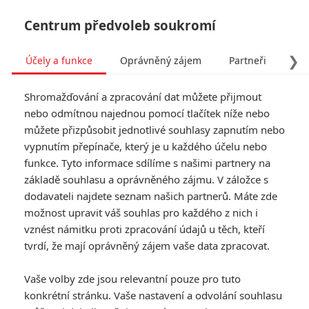
Centrum předvoleb soukromí
❯
Účely a funkce
Oprávněný zájem
Partneři
Pro
Tog
Shromažďování a zpracování dat můžete přijmout
navi
nebo odmítnou najednou pomocí tlačítek níže nebo
můžete přizpůsobit jednotlivé souhlasy zapnutím nebo
M3GAN 2.0: Vraždící loutka
vypnutím přepínače, který je u každého účelu nebo
funkce. Tyto informace sdílíme s našimi partnery na
vytasila dvě nové, neméně
základě souhlasu a oprávněného zájmu. V záložce s
zábavné ukázky
dodavateli najdete seznam našich partnerů. Máte zde
možnost upravit váš souhlas pro každého z nich i
vznést námitku proti zpracování údajů u těch, kteří
Napsal:
Petr Slavík - (Anarvin)
, 15.06.2025 06:00
tvrdí, že mají oprávněný zájem vaše data zpracovat.
KOMENTÁŘE
0
Vaše volby zde jsou relevantní pouze pro tuto
konkrétní stránku. Vaše nastavení a odvolání souhlasu