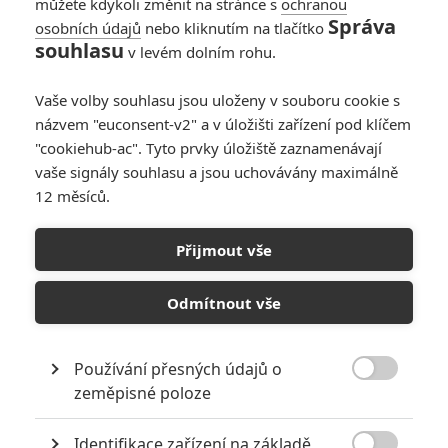
můžete kdykoli změnit na stránce s
ochranou
Správa
osobních údajů
nebo kliknutím na tlačítko
souhlasu
v levém dolním rohu.
PŘIDAT NOVÝ KOMENTÁŘ
Vaše volby souhlasu jsou uloženy v souboru cookie s
názvem "euconsent-v2" a v úložišti zařízení pod klíčem
Pro psaní komentářů, se přihlašte.
"cookiehub-ac". Tyto prvky úložiště zaznamenávají
vaše signály souhlasu a jsou uchovávány maximálně
RECENZE FILMŮ
12 měsíců.
10
Recenze: Zcela výjimečná Gerta
Přijmout vše
Schnirch nebarví hnus českých dějin
narůžovo
Odmítnout vše
5
Recenze: Záhada strašidelného
zámku úroveň štědrovečerních
pohádek nepozvedla
Používání přesných údajů o

zeměpisné poloze
8
Recenze: Občanská válka
Identifikace zařízení na základě