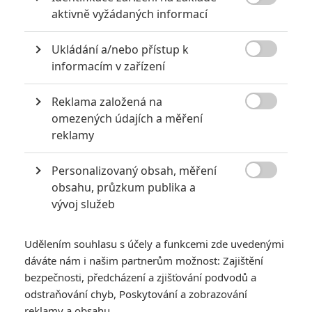
5
Recenze: Záhada strašidelného

aktivně vyžádaných informací
zámku úroveň štědrovečerních
pohádek nepozvedla
Ukládání a/nebo přístup k
8
Recenze: Občanská válka

informacím v zařízení
Reklama založená na
6
Recenze: Godzilla x Kong: Nové

omezených údajích a měření
impérium
reklamy
8
Recenze: Opičí muž
Personalizovaný obsah, měření

obsahu, průzkum publika a
vývoj služeb
Udělením souhlasu s účely a funkcemi zde uvedenými
POSLEDNÍ KOMENTOVANÉ
dáváte nám i našim partnerům možnost: Zajištění
bezpečnosti, předcházení a zjišťování podvodů a
3
ČLÁNEK | 01.08.2026 16:40
odstraňování chyb, Poskytování a zobrazování
Marvel nečekaně zrušil již schválené pokračování
reklamy a obsahu