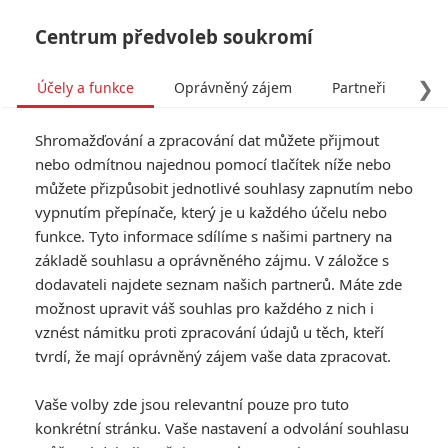
Centrum předvoleb soukromí
❯
Účely a funkce
Oprávněný zájem
Partneři
Pro
Tog
Shromažďování a zpracování dat můžete přijmout
navi
nebo odmítnou najednou pomocí tlačítek níže nebo
můžete přizpůsobit jednotlivé souhlasy zapnutím nebo
Vládci vesmíru: Podívejte
vypnutím přepínače, který je u každého účelu nebo
funkce. Tyto informace sdílíme s našimi partnery na
se, jak bude vypadat nová
základě souhlasu a oprávněného zájmu. V záložce s
hrdinská fantasy
dodavateli najdete seznam našich partnerů. Máte zde
možnost upravit váš souhlas pro každého z nich i
vznést námitku proti zpracování údajů u těch, kteří
Napsal:
Michal Janoušek - (Rudmen)
, 29.04.2025 14:01
tvrdí, že mají oprávněný zájem vaše data zpracovat.
KOMENTÁŘE
1
Vaše volby zde jsou relevantní pouze pro tuto
konkrétní stránku. Vaše nastavení a odvolání souhlasu