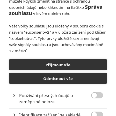
můžete kdykoli změnit na stránce s
ochranou
POciSEM
| 2025-04-29 16:47:35 |
0
0
Správa
osobních údajů
nebo kliknutím na tlačítko
To nemohli ukecat Lundgrena aspoň na part King Randora
souhlasu
v levém dolním rohu.
když už se o tom tolik let špekuluje?
Vaše volby souhlasu jsou uloženy v souboru cookie s
názvem "euconsent-v2" a v úložišti zařízení pod klíčem
"cookiehub-ac". Tyto prvky úložiště zaznamenávají
vaše signály souhlasu a jsou uchovávány maximálně
12 měsíců.
PŘIDAT NOVÝ KOMENTÁŘ
Přijmout vše
Pro psaní komentářů, se přihlašte.
Odmítnout vše
RECENZE FILMŮ
10
Používání přesných údajů o
Recenze: Zcela výjimečná Gerta

zeměpisné poloze
Schnirch nebarví hnus českých dějin
narůžovo
Identifikace zařízení na základě