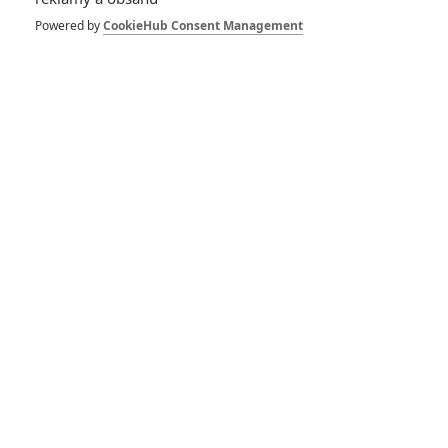
433
Powered by
CookieHub Consent Management
FILM | 01.08.2026 07:11
拆彈專家
1
ČLÁNEK | 30.07.2026 20:14
Děti krve a kostí: Regulérní trailer představuje akční fantasy
dobrodružství s vůní Afriky
1
ČLÁNEK | 30.07.2026 12:31
Spider-Man: Zbrusu nový den – Podle recenzí máme čekat
překvapivě emotivní a osobní film
1
ČLÁNEK | 30.07.2026 03:42
Velké preview: Odyssea - seznamte se s maximálně nabitým
obsazením